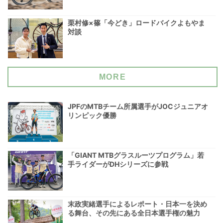
栗村修×篠「今どき」ロードバイクよもやま
対談
MORE
JPFのMTBチーム所属選手がJOCジュニアオ
リンピック優勝
「GIANT MTBグラスルーツプログラム」若
手ライダーがDHシリーズに参戦
末政実緒選手によるレポート・日本一を決め
る舞台、その先にある全日本選手権の魅力