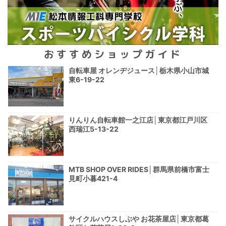
おすすめショップガイド
自転車屋 オレンヂジュース│栃木県小山市城
東6-19-22
りんりん自転車館一之江店│東京都江戸川区
西瑞江5-13-22
MTB SHOP OVER RIDES│群馬県前橋市富士
見町小暮421-4
サイクルハウスしぶや お花茶屋店│東京都葛