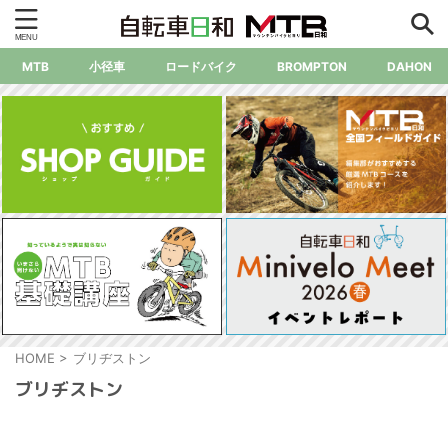
MTB
小径車
ロードバイク
BROMPTON
DAHON
HOME
>
ブリヂストン
ブリヂストン