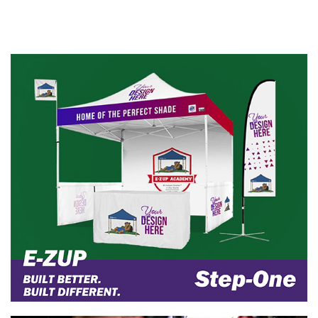
してくれるビンディングシューズ
と、毎日のライドを軽やかにしてく
れるフラットシューズが仲間入り。
SHIMANO EX500 スポーティなスタ
イルとテクニカルな機能を備えたツ
ーリングシューズ。 ライディング中
でも歩行時でも、高いグリップ力を
備えたULTREAD EXを採用。メッシ
ュアッパーとミッドソールにリサイ
クル素 ...