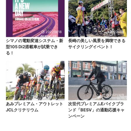
2022/9/18
2022/7/4
シマノの電動変速システム・新
長崎の美しい風景を満喫できる
型105 Di2搭載車が試乗でき
サイクリングイベント！
る！
2022/5/23
2021/4/9
あみプレミアム・アウトレット
次世代プレミアムEバイクブラ
JCLクリテリウム
ンド「BESV」の通勤応援キャ
ンペーン