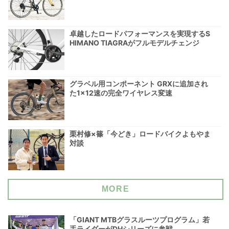
卓越したロードパフォーマンスを実現するS
HIMANO TIAGRAがフルモデルチェンジ
グラベル用コンポーネント GRXに追加され
た1×12速の完全ワイヤレス変速
栗村修×篠「今どき」ロードバイクよもやま
対談
MORE
「GIANT MTBグラスルーツプログラム」若
手ライダーがDHシリーズに参戦