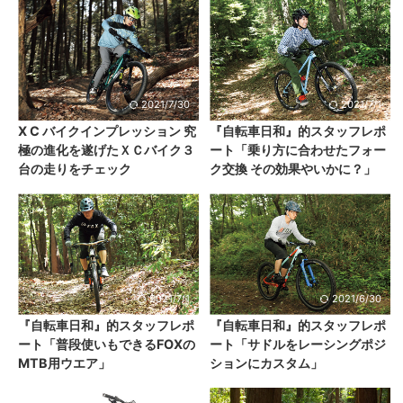
2021/7/30
2021/7/1
X C バイクインプレッション 究
『自転車日和』的スタッフレポ
極の進化を遂げたＸＣバイク３
ート「乗り方に合わせたフォー
台の走りをチェック
ク交換 その効果やいかに？」
2021/7/1
2021/6/30
『自転車日和』的スタッフレポ
『自転車日和』的スタッフレポ
ート「普段使いもできるFOXの
ート「サドルをレーシングポジ
MTB用ウエア」
ションにカスタム」