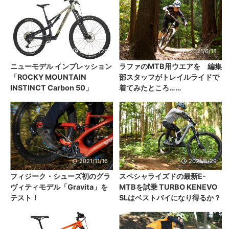
2021/6/29
2021/6/18
ニューモデル インプレッション
ラファのMTB用ウエアを 編集
「ROCKY MOUNTAIN
部スタッフがトレイルライドで
INSTINCT Carbon 50」
着てみたところ……
2021/11/16
2021/5/29
フィジーク・シューズ初のグラ
スペシャライズドの最新E-
ヴィティモデル「Gravita」を
MTBを試乗 TURBO KENEVO
テスト！
SLはベストバイになり得るか？