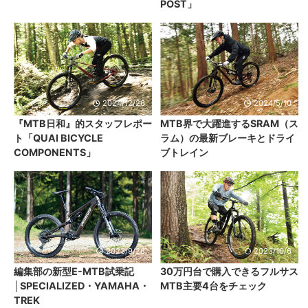
POST」
2024/12/26
2024/5/10
『MTB日和』的スタッフレポー
MTB界で大躍進するSRAM（ス
ト「QUAI BICYCLE
ラム）の最新ブレーキとドライ
COMPONENTS」
ブトレイン
2023/9/28
2023/10/6
編集部の新型E-MTB試乗記
30万円台で購入できるフルサス
│SPECIALIZED・YAMAHA・
MTB主要4台をチェック
TREK