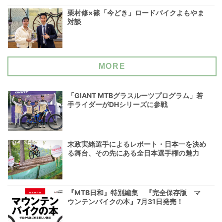
栗村修×篠「今どき」ロードバイクよもやま
対談
MORE
「GIANT MTBグラスルーツプログラム」若
手ライダーがDHシリーズに参戦
末政実緒選手によるレポート・日本一を決め
る舞台、その先にある全日本選手権の魅力
『MTB日和』特別編集 『完全保存版 マ
ウンテンバイクの本』7月31日発売！