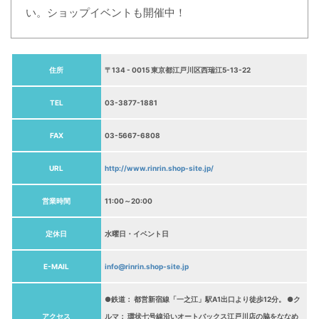
い。ショップイベントも開催中！
住所
〒134 - 0015 東京都江戸川区西瑞江5-13-22
TEL
03-3877-1881
FAX
03-5667-6808
URL
http://www.rinrin.shop-site.jp/
営業時間
11:00～20:00
定休日
水曜日・イベント日
E-MAIL
info@rinrin.shop-site.jp
●鉄道： 都営新宿線「一之江」駅A1出口より徒歩12分。 ●ク
アクセス
ルマ： 環状七号線沿いオートバックス江戸川店の脇をななめ