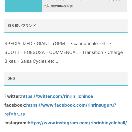
に入り約200m先左側。
取り扱いブランド
SPECIALIZED・GIANT（GPM）・cannondale・GT・
SCOTT・FOESUSA・COMMENCAL・Transition・Charge
Bikes・Salsa Cycles etc...
SNS
Twitter:
https://twitter.com/rinrin_ichinoe
facebook:
https://www.facebook.com/rinrinsuguru?
ref=br_rs
Instagram:
https://www.instagram.com/rinrinbicyclehall/