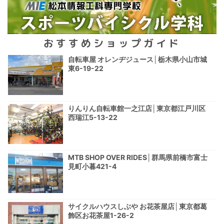
おすすめショップガイド
自転車屋 オレンヂジュース│栃木県小山市城
東6-19-22
りんりん自転車館一之江店│東京都江戸川区
西瑞江5-13-22
MTB SHOP OVER RIDES│群馬県前橋市富士
見町小暮421-4
サイクルハウスしぶや お花茶屋店│東京都葛
飾区お花茶屋1-26-2