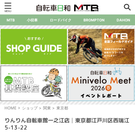
MTB
小径車
ロードバイク
BROMPTON
DAHON
HOME
>
ショップ
>
関東
>
東京都
りんりん自転車館一之江店│東京都江戸川区西瑞江
5-13-22