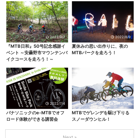
2022/9/7
2022/8/9
『MTB日和』50号記念感謝イ
夏休みの思い出作りに、夜の
ベント ～安曇野市マウンテンバ
MTBパークを走ろう！
イクコースを走ろう！～
2022/7/4
2022/2/17
パナソニックのe-MTBでオフ
MTBでゲレンデを駆け下りる
ロード体験ができる講習会
スノーダウンヒル！
Next »