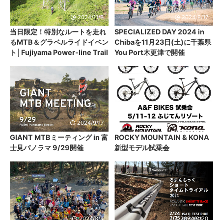
2024/11/8
2024/9/17
当日限定！特別なルートを走れ
SPECIALIZED DAY 2024 in
るMTB＆グラベルライドイベン
Chibaを11月23日(土)に千葉県
ト│Fujiyama Power-line Trail
You Port木更津で開催
2024/9/17
2024/5/8
GIANT MTBミーティング in 富
ROCKY MOUNTAIN & KONA
士見パノラマ 9/29開催
新型モデル試乗会
2024/3/4
2024/2/20