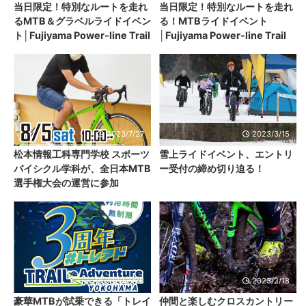
当日限定！特別なルートを走れ
当日限定！特別なルートを走れ
るMTB＆グラベルライドイベン
る！MTBライドイベント
ト│Fujiyama Power-line Trail
│Fujiyama Power-line Trail
2023/7/27
2023/3/15
松本情報工科専門学校 スポーツ
雪上ライドイベント、エントリ
バイシクル学科が、全日本MTB
ー受付の締め切り迫る！
選手権大会の運営に参加
2023/2/26
2023/2/18
豪華MTBが試乗できる「トレイ
仲間と楽しむクロスカントリー