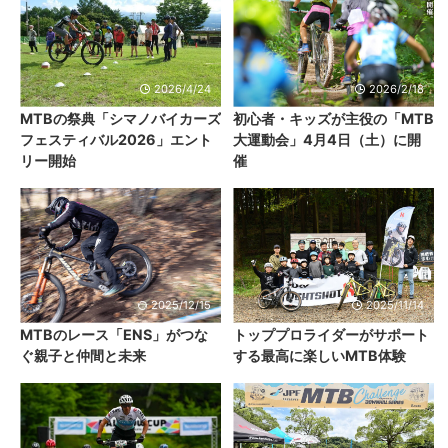
2026/4/24
2026/2/18
MTBの祭典「シマノバイカーズ
初心者・キッズが主役の「MTB
フェスティバル2026」エント
大運動会」4月4日（土）に開
リー開始
催
2025/12/15
2025/11/14
MTBのレース「ENS」がつな
トッププロライダーがサポート
ぐ親子と仲間と未来
する最高に楽しいMTB体験