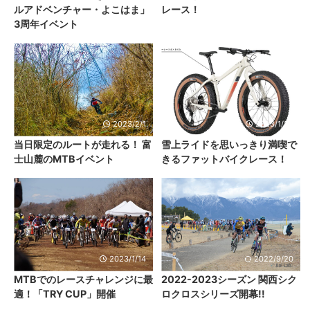
ルアドベンチャー・よこはま」
レース！
3周年イベント
2023/2/1
2023/1/20
当日限定のルートが走れる！ 富
雪上ライドを思いっきり満喫で
士山麓のMTBイベント
きるファットバイクレース！
2023/1/14
2022/9/20
MTBでのレースチャレンジに最
2022-2023シーズン 関西シク
適！「TRY CUP」開催
ロクロスシリーズ開幕!!