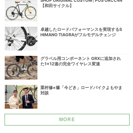
SHOP ORIGINAL CUSTOM│POS ORCC44
【和田サイクル】
卓越したロードパフォーマンスを実現するS
HIMANO TIAGRAがフルモデルチェンジ
グラベル用コンポーネント GRXに追加され
た1×12速の完全ワイヤレス変速
栗村修×篠「今どき」ロードバイクよもやま
対談
MORE