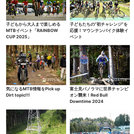
2025/10/7
2025/6/25
子どもから大人まで楽しめる
子どもたちの“初チャレンジ”を
MTBイベント「RAINBOW
応援！マウンテンバイク体験イ
CUP 2025」
ベント
2025/4/11
2024/11/8
気になるMTB情報をPick up
富士見パノラマに世界チャンピ
Dirt topic!!!
オン襲来！Red Bull
Downtime 2024