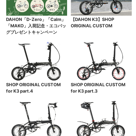
2021/12/27
2021/12/7
DAHON「D-Zero」「Calm」
【DAHON K3】SHOP
「MAKO」入荷記念・エコバッ
ORIGINAL CUSTOM
グプレゼントキャンペーン
2021/9/21
2021/9/21
SHOP ORIGINAL CUSTOM
SHOP ORIGINAL CUSTOM
for K3 part.4
for K3 part.3
2021/9/18
2021/9/18