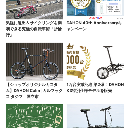
2023/1/17
2022/12/13
気軽に遠出＆サイクリングを満
DAHON 40th Anniversaryキ
喫できる究極の自転車術「折輪
ャンペーン
行」
2024/2/28
2022/2/10
【ショップオリジナルカスタ
1万台突破記念 第2弾！ DAHON
ム】DAHON Calm│カルマック
K3特別仕様モデルを販売
ス タジマ 国立市