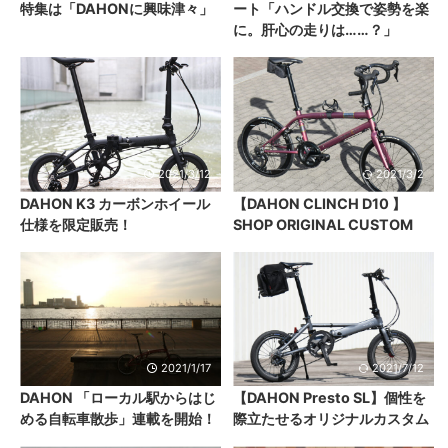
特集は「DAHONに興味津々」
ート「ハンドル交換で姿勢を楽
に。肝心の走りは……？」
2021/3/12
2021/3/2
DAHON K3 カーボンホイール
【DAHON CLINCH D10 】
仕様を限定販売！
SHOP ORIGINAL CUSTOM
2021/1/17
2021/7/12
DAHON 「ローカル駅からはじ
【DAHON Presto SL】個性を
める自転車散歩」連載を開始！
際立たせるオリジナルカスタム