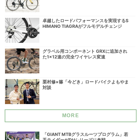
卓越したロードパフォーマンスを実現するS
HIMANO TIAGRAがフルモデルチェンジ
グラベル用コンポーネント GRXに追加され
た1×12速の完全ワイヤレス変速
栗村修×篠「今どき」ロードバイクよもやま
対談
MORE
「GIANT MTBグラスルーツプログラム」若
手ライダーがDHシリーズに参戦