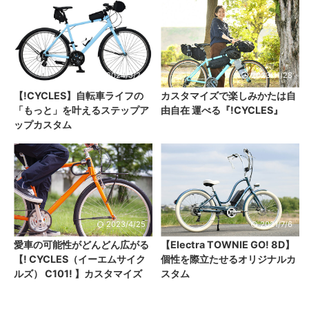
2024/5/24
2023/11/28
【!CYCLES】自転車ライフの
カスタマイズで楽しみかたは自
「もっと」を叶えるステップア
由自在 運べる『!CYCLES』
ップカスタム
2023/4/25
2021/7/6
愛車の可能性がどんどん広がる
【Electra TOWNIE GO! 8D】
【! CYCLES（イーエムサイク
個性を際立たせるオリジナルカ
ルズ） C101! 】カスタマイズ
スタム