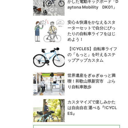
かした電動キックボード「D
aytona Mobility DK01」
安心＆快適をかなえるスタ
ーターセットで自分にぴっ
たりの自転車ライフをはじ
めよう！
【!CYCLES】自転車ライフ
の「もっと」を叶えるステ
ップアップカスタム
世界遺産をぎゅぎゅっと満
喫！和歌山県新宮市 ぶら
り自転車散歩
カスタマイズで楽しみかた
は自由自在 運べる『!CYCL
ES』