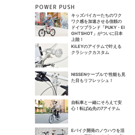
POWER PUSH
キッズバイカーたちのワク
ワク感を加速させる信頼の
ドイツブランド「PUKY・EI
GHTSHOT」がついに日本
上陸！
KiLEYのアイテムで叶える
クラシックカスタム
NISSENケーブルで 性能も見
た目もリフレッシュ！
自転車と一緒にそろえて安
心！転ばぬ先の7アイテム
Eバイク開発のノウハウを活