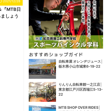
2021/12/28
＆『MTB日
みましょう
おすすめショップガイド
自転車屋 オレンヂジュース│
栃木県小山市城東6-19-22
りんりん自転車館一之江店│
東京都江戸川区西瑞江5-13-
22
MTB SHOP OVER RIDES│