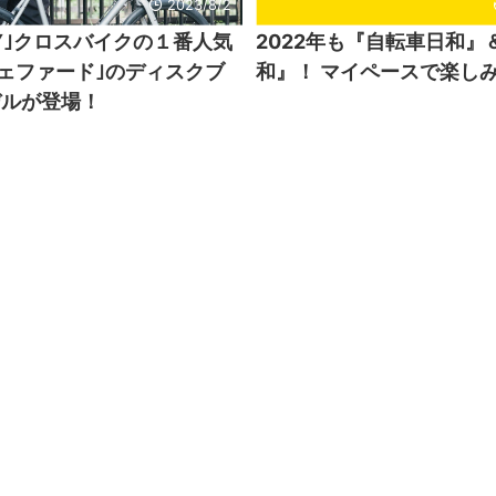
2023/8/2
WAY｣クロスバイクの１番人気
2022年も『自転車日和』
シェファード｣のディスクブ
和』！ マイペースで楽し
デルが登場！