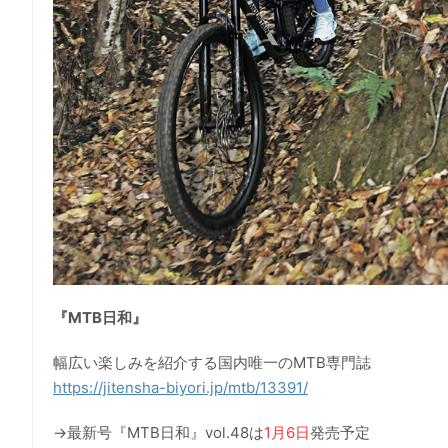
『MTB日和』
幅広い楽しみを紹介する国内唯一のMTB専門誌
https://jitensha-biyori.jp/mtb/13391/
→最新号『MTB日和』vol.48は
1月6日
発売予定