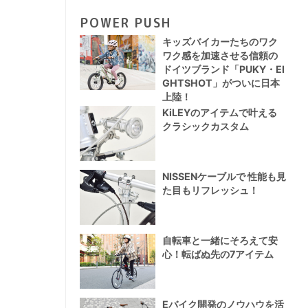
POWER PUSH
キッズバイカーたちのワク
ワク感を加速させる信頼の
ドイツブランド「PUKY・EI
GHTSHOT」がついに日本
上陸！
KiLEYのアイテムで叶える
クラシックカスタム
NISSENケーブルで 性能も見
た目もリフレッシュ！
自転車と一緒にそろえて安
心！転ばぬ先の7アイテム
Eバイク開発のノウハウを活