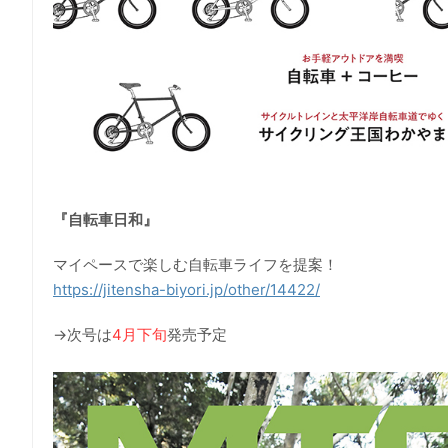
『自転車日和』
マイペースで楽しむ自転車ライフを提案！
https://jitensha-biyori.jp/other/14422/
→次号は
4月下旬
発売予定