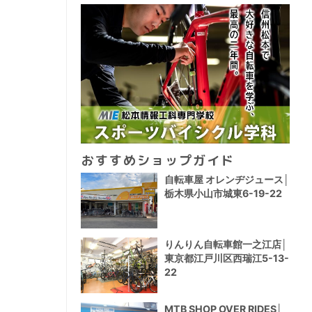
おすすめショップガイド
自転車屋 オレンヂジュース│
栃木県小山市城東6-19-22
りんりん自転車館一之江店│
東京都江戸川区西瑞江5-13-
22
MTB SHOP OVER RIDES│