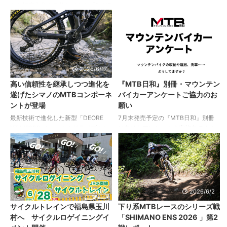
を傷つけにくいワイヤーコーティン
ーラー「ハヤサカサイクル仙台中央
な自転車文化を発信してきた「BLUE
カリフォルニア発のサイクルパーツ
グ ・ワイヤーは本体内部に巻 ...
店」とともに、杜の ...
LUG」。 その20周年イヤーに、スペ
ブランド「SERFAS（サーファス）」
シャルなモデル「BLUE LUG 20TH ×
から、高い保持力と使いやすさを両
RITCHEY GARDENCITY」が発売さ
立した新型スマートフォンホルダー
れます。 以下、プレスリリースよ
「PH-2」が2026年6月22日に登場。
り。 「Garden City Frames」は
毎分800回の過酷な高速振動テスト
2024年に初めて発表されました。 リ
をクリアしたタフな設計ながら、端
2026/6/17
2026/6/11
ッチー（Ritchey）で「thefergdog」
末を傷つけないシリコン素材を採
高い信頼性を継承しつつ進化を
『MTB日和』別冊・マウンテン
の愛称で知られるファーガス・タナ
用。さらに360度回転マウントによ
遂げたシマノのMTBコンポーネ
バイカーアンケートご協力のお
カがデザインしたシティトラックフ
り、画面の縦横切り替えが10度刻み
ントが登場
願い
レームです。 Blue Lugの創業当時、
で自在に行える。スマホナビが必須
日本ではトラックバイクブームの最
となった現代のサイクリングライフ
最新技術で進化した新型「DEORE
7月末発売予定の『MTB日和』別冊
中 ...
を、より快適かつ安全にアップデー
XT M8200 メカニカルドライブトレ
に向けたアンケートを実施中です！
トしてくれる注目の新アイテムだ。
インコンポーネント 多くのマウンテ
これからマウンテンバイクをはじめ
以下、リリースより。 カリフォルニ
ンバイカーに選ばれてきたシマノの
る人、久しぶりにマウンテンバイク
ア発の ...
上位グレード「DEORE XT」。 その
を再開しようという人、改めてマウ
信頼性を継承しつつ、耐久性・変速
ンテンバイクのことを知りたい人……
性能・操作性がさらに進化を遂げた
そんな方々を応援する１冊の発行を
新型「DEORE XT M8200 メカニカ
予定しています。 そこで、すでにマ
2026/6/9
2026/6/2
ルドライブトレインコンポーネン
ウンテンバイクを楽しんでいるみな
サイクルトレインで福島県玉川
下り系MTBレースのシリーズ戦
ト」が登場しました。 高度なパフォ
さま、アンケートにご協力をお願い
村へ サイクルロゲイニングイ
「SHIMANO ENS 2026 」第2
ーマンス、耐久性、そして最新のト
します！ アンケートはこちらから