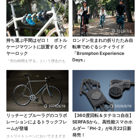
ートト ...
タマイズの基礎を紹介 ...
旅まで、お気に入りの愛車と出かけ
初めて選定されたフィールドのひと
ていると、ふと写真を撮りたくなる
つ、大阪府箕面市の「とどろみMTB
ことがありませんか？ いろんな人
フィールド」を舞台にしたドキュメ
の、いろんな自転車の、いろんな瞬
ンタリー動画が公開されました。 以
間を分かち合いたい。 という思いか
下、プレスリリースより 大阪北部に
2026/7/10
2026/7/3
ら開催された SHIFTA presents “フォ
位置する箕面は、都市部からほど近
持ち運ぶ手間はゼロ！ ボトル
ロンドン生まれの折りたたみ自
トコンテスト” 車種やブランド、撮影
い場所にありながら豊かな里山環境
ケージマウントに設置するワイ
転車でめぐるシティライド
機材も問わず。Instagramからの応募
が残るエリアです。長年にわたり多
ヤーロック
「Brompton Experience
となります。 ちなみに、今回のコン
くのマウンテンバイカーが集まり、
Days」
テストでは『自転車日和賞』が設け
走り、仲間とつながりながら独自の
「空白時間を守る」という理念のも
られています！ 自転 ...
MTBカルチャーを育んできました。
とに製品を開発する日本のセキュリ
ロンドン生まれの折りたたみ自転車
しかし、その歴史は決して当たり前
ティブランド「kuhaku（クウハ
Brompton（ブロンプトン）を扱う
の ...
ク）」より、持ち出し忘れを防ぎ持
BROMPTON JAPANが、全国の正規
ち運びにも困らないボトルケージマ
ディーラーと連携。Bromptonならで
ウントに設置するタイプのワイヤー
はの自由でユニークな移動体験を日
ロック「茅（カヤ）ボトルケージマ
本各地に届ける新たなイベント
ウント」が登場。 2026年7月15日に
「Brompton Experience Days」を
2026/6/19
2026/6/19
発売されます。 以下、リリースよ
2026年7月より始動します。
リッチーとブルーラグのコラボ
【360度回転＆タテヨコ自在】
り。 標品の特徴 ・固定物と自転車
「Brompton Experience Days」第1
レーションによるトラックフレ
SERFASから、高性能スマホホ
をロックするのに十分な900mm長
弾として、2026年7月18日（土）～7
ームが登場
ルダー「PH-2」が6月22日新
・柔軟性に優れた太さ2mmの編み込
月20日（月・祝）までの3日間、宮
発売！
みスチールワイヤー ・大切な自転車
城県仙台市のブロンプトン正規ディ
ストリートシーンにおいてさまざま