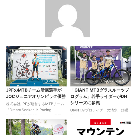
2026/8/7
2026/7/31
JPFのMTBチーム所属選手が
「GIANT MTBグラスルーツプ
JOCジュニアオリンピック優勝
ログラム」若手ライダーがDH
シリーズに参戦
株式会社JPFが運営するMTBチーム
「Dream Seeker Jr. Racing
GIANTがプロライダーの清水一輝選
Team（以下「DSRJ」）」に所属す
手とともに展開する若手MTBライダ
る郷津輝（ごうづ ひかる）選手が、
ー育成プロジェクト「GIANT MTBグ
8月1日に長野県白馬村で開催された
ラスルーツプログラム」。 清水コー
JOCジュニアオリンピックカップ／
チの指導のもと、4月から練習会やオ