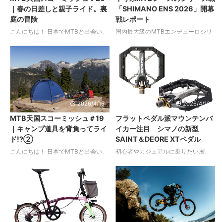
ピード、パワー伝達、エネルギー効
会（10:30〜16:00） 一流ミニベロブ
｜春の日差しと親子ライド。裏
「SHIMANO ENS 2026」開幕
率、安定性、コントロール性の向上
ランドの最新モデルを自由に見て、
庭の冒険
戦レポート
を提供している。 BOA®のヒューマ
乗って、比べられる！ 試乗会は各ブ
ンパフォーマンスフィットラボ
ランドテントで随時受付していま
こんにちは！ 日本でMTBと出会い、
国内最大級のMTBエンデューロシリ
（HPFL）でのテストでは、従来の靴
す。 ＜参加ブランド（予定）＞
今はカナダのMTB天国スコーミッシ
ーズ戦「ENS（Enduro National
ひもと比較して、BOA®フィットシス
iruka／BESV／VOTANI／bi ...
ュにて日々トレイルに繰り出してい
Series）」。 その開幕戦が4月11
テムとBOA®搭 ...
る寺井杏雛（あんじゅ）です。 今回
日・12日に長野県の富士見高原リゾ
は、春の気持ち良い日差しの中スコ
ートスキー場で行われました。 エン
ーミッシュ在住親子との裏庭ライド
デューロとは、下り基調のコースに
の様子です！ 1. 冬の終わり。ライド
複数のステージが設定され、それぞ
支度の春。 スコーミッシュの冬は、
れでタイムを計測。全ステージの合
2026/4/16
2026/4/13
以前紹介した通り雨が続きあまりラ
計タイムで順位を競います。 各ステ
MTB天国スコーミッシュ＃19
フラットペダル派マウンテンバ
イドシーズンではありません。もち
ージの移動区間（主に上りコース）
｜キャンプ道具を背負ってライ
イカー注目 シマノの新型
ろん冬の雨の中乗るというライダー
でのタイム計測は行われないもの
ド!?②
SAINT＆DEORE XTペダル
もいますが、多くのライダーはウィ
の、指定時間に移動する必要があり
ンタースポーツを楽しむか、数ヶ月
ます。 ここでは、ENSのパートナー
こんにちは！ 日本でMTBと出会い、
初心者やカジュアルに乗りたい層、
の間ライドをお休みします。 私も周
を務めるシマノによる、開幕戦レポ
今はカナダのMTB天国スコーミッシ
コントロール力を身に付けたいライ
りのライダーに倣い冬の間はライド
ートをお届けします。 202 ...
ュにて日々トレイルに繰り出してい
ダーや下り系ライダーまで、幅広い
をお休みし、 ...
る寺井杏雛（あんじゅ）です。 今回
マウンテンバイカーに支持されるフ
は、秋晴れの気持ち良い日に、キャ
ラットペダル。 トレイルライドから
ンプ道具を背負ってMTBで山の上を
下り系競技まで、シーンを問わず愛
目指す、ワクワクの冒険・後編で
用されています。 そんなフラットペ
す！ 前編はこちら 1.魅惑の湖畔テン
ダル派マウンテンバイカー注目のニ