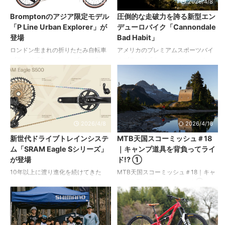
2026/4/13
2026/4/8
ト泊 荷物を背負っての3時間のアッ
ューモデルがシマノより登場。新型
Bromptonのアジア限定モデル
圧倒的な走破力を誇る新型エン
プヒル。軽量テントとはいえ、バッ
SAINT＆DEORE XTは確実なグリッ
「P Line Urban Explorer」が
デューロバイク「Cannondale
クパックを下ろした瞬間の解放感は
プ、安定したコントロール、実走で
登場
Bad Habit」
たまりません。まずは、あとでのん
鍛えられた耐久性を追求したフラッ
びりする時間を確保するためにテン
トペダルです。 以下、プレスリリー
ロンドン生まれの折りたたみ自転車
アメリカのプレミアムスポーツバイ
トを設営します。 この、テント
スより。 シマノは、新型フラットペ
ブランド「Brompton（ブロンプト
クブランド「キャノンデール」よ
×MTB×アルパインの景色という見慣
ダル「SAINT（セイント） PD-
ン）」の軽量モデル「P Line」にア
り、エンデューロの精神を体現した
れない光景に ...
G804 ...
ジア限定モデル「P Line Urban
新型オールマウンテンバイク「Bad
Explorer」が登場！ 2026年4月中旬
Habit（バッドハビット）」が登場。
より発売されます。 以下、プレスリ
以下、プレスリリースより。 「Feed
リースより。 Urban Explorerという
Your Demons（もっと攻めたいとい
名称には、決められたルートや日常
う衝動に応えろ）」をコンセプトに
2026/4/8
2026/4/16
の延長にとどまらず、自らの意思で
掲げたBad Habitは、ビッグマウンテ
新世代ドライブトレインシステ
MTB天国スコーミッシュ＃18
都市を自由に巡り、新たな発見を重
ンを攻めるライダーや、登りも下り
ム「SRAM Eagle Sシリーズ」
｜キャンプ道具を背負ってライ
ねていくという想いが込められてい
も自らの力で切り拓く思想を持つラ
が登場
ド!? ①
ます。本モデルは、そうした“都市を
イダーのために開発されました。 こ
探索するためのギア”として、
れまでのオールマウンテンバイク
10年以上に渡り進化を続けてきた
MTB天国スコーミッシュ＃18｜キャ
Bromptonならではの機動性と携行性
HabitおよびHabit LTで培われたトレ
Eagleドライブトレインを再構築し、
ンプ道具を背負ってライド!? ① こん
を ...
イルバイクの ...
よりシンプルで選びやすいラインア
にちは！ 日本でMTBと出会い、今は
ップへと整理した新世代システム、
カナダのMTB天国スコーミッシュに
Eagle Sシリーズを発表したSRAM。
て日々トレイルに繰り出している寺
従来のEagleおよびEagle AXS製品群
井杏雛（あんじゅ）です。 今回は、