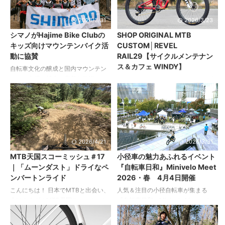
を統合し、用途やニーズに応じて選
秋晴れの気持ち良い日に、キャンプ
べるS100・S200・S500の3グレー
道具を背負い、MTBで山の上を目指
2026/3/31
2026/3/23
ドで展開する。これにより、エント
すというとってもワクワクした冒険
シマノがHajime Bike Clubの
SHOP ORIGINAL MTB
リーからハイエンドまで一貫した操
のお話です！ 1. エルフィンレイク州
キッズ向けマウンテンバイク活
CUSTOM│REVEL
作性と信頼性を提供。最大500％以
立公園 今回向かったのは、エルフィ
動に協賛
RAIL29【サイクルメンテナン
上のワイドレンジや高い耐久性、正
ンレイク（Elfin Lakes）州立公園。
ス＆カフェ WINDY】
確で安定したシフティングといった
スコーミッシュに位置するエルフィ
自転車文化の醸成と国内マウンテン
Eagleの核となる性能を継承しつつ、
ンレイクは、州立公園では極めて珍
バイク市場の拡大・定着を目指すシ
REVEL RAIL29 レベル レイル29 店
設計の見直しに ...
しいMT ...
マノが、プロライダー井本はじめ選
長の愛車として活躍する理想のエン
手の主宰する「Hajime Bike
デューロバイク ショップのデモバイ
Club（ハジメバイククラブ）」への
ク兼店長の愛車として組み上げられ
協賛を発表。 以下、プレスリリース
たこちらのレイル29。 「メジャーブ
より。 シマノは、プロマウンテンバ
ランドの車両にはないマニアックさ
イクライダー井本はじめが主宰する
に惹かれて」投入したフレームに
2026/4/21
2026/3/31
「Hajime Bike Club（ハジメバイク
は、ENSへの参戦からゲレンデ遊び
MTB天国スコーミッシュ＃17
小径車の魅力あふれるイベント
クラブ）」の活動に対し、一部プロ
まで、下りステージでのアドバンテ
｜「ムーンダスト」ドライなペ
『自転車日和』Minivelo Meet
グラムにおけるトライアル的なサポ
ージを高めるパーツ群をセット。 レ
ンバートンライド
2026・春 4月4日開催
ートを実施することをお知らせいた
ネングラフィックが採用された限定
します。 本取り組みは、子どもたち
モデルのサスペンションフォーク、
こんにちは！ 日本でMTBと出会い、
人気＆注目の小径自転車が集まる
が安全かつ継続的にマウンテンバイ
足回りの軽量化と剛性アップに貢献
今はカナダのMTB天国スコーミッシ
『自転車日和』Minivelo Meet（ミニ
クに親しみ、成長できる環境づく ...
するネクスティの完組みカーボンホ
ュにて日々トレイルに繰り出してい
ベロミート）。これまで、秋に開催
イールほか、製品精度とメンテナン
る寺井杏雛（あんじゅ）です。 今回
してきましたが、大好評につき本年