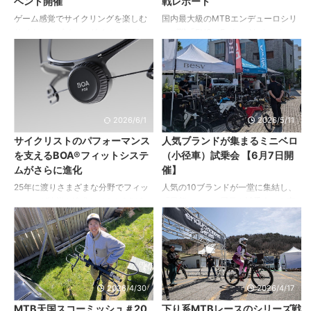
ベント開催
戦レポート
レイルテクノロジーを融合し、あら
https://forms.gle/7bwMUDNTuPSEx
ゆるライドでさらなる性能を求める
a8NA 締切：2026年6月21日（日）
ゲーム感覚でサイクリングを楽しむ
国内最大級のMTBエンデューロシリ
ライダーに向けたモデルとなってい
24:00 ★下記内容にご了承いただけ
サイクルロゲイニングイベントが、
ーズ戦「ENS（Enduro National
ます。 長年にわたりトレイル ...
る場合 ...
2026年6月28日（日）に福島県玉川
Series）」。 エンデューロとは、下
村で開催されます。 サイクルロゲイ
り基調のコースに複数のステージが
ニングとは、あらかじめ設定された
設定され、それぞれでタイムを計
チェックポイントを自転車で巡り、
測。全ステージの合計タイムで順位
得点を競う観光型ゲームです。 JR水
を競うレースです。 各ステージをつ
郡線で実施されるサイクルトレイン
なぐ区間（リエゾン）は主に自走で
2026/6/1
2026/5/11
を利用して気軽に参加することも可
移動し、次のステージのスタートに
サイクリストのパフォーマンス
人気ブランドが集まるミニベロ
能。 通常利用可能区間は上菅谷～磐
間に合う必要があるため、下りのス
を支えるBOA®フィットシステ
（小径車）試乗会 【6月7日開
城守山、上菅谷～常陸太田ですが、
ピードはもちろん、タフさも重要な
ムがさらに進化
催】
今回のイベントでは特別に郡山駅か
ポイントとなります。 ここでは、
ら利用できます！ 申し込み締め切り
ENSのパートナーを務めるシマノに
25年に渡りさまざまな分野でフィッ
人気の10ブランドが一堂に集結し、
は6月14日（日） ソロでも、２〜４
よる、レースレポートをお届けしま
ティング性能を追求してきたBOA®。
「最新モデルの展示＆試乗会」を実
名のグループでも参加できるので、
す。 SHIMANO ENS 20 ...
自転車の分野でも、世界トップクラ
施。さらに、「ブランドグッズなど
仲間を誘っ ...
スのサイクリングブランドと連携
が当たる抽選会」や、子ども向けの
し、ヘルメットやシューズのフィッ
「自転車教室」、ミニベロを使った
トシステムにおいて、サイクリスト
アクティビティなど、大人から子ど
のパフォーマンス向上をサポート。
もまで楽しめる内容が盛りだくさん
優れたフィットにより、ロードサイ
の1日です。 注目コンテンツ 【1】 人
2026/4/30
2026/4/17
クリストやマウンテンバイカーのス
気ブランドの最新モデル展示＆試乗
MTB天国スコーミッシュ＃20
下り系MTBレースのシリーズ戦