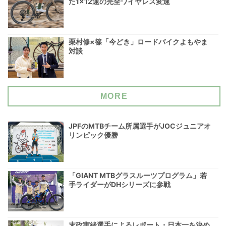
た1×12速の完全ワイヤレス変速
栗村修×篠「今どき」ロードバイクよもやま
対談
MORE
JPFのMTBチーム所属選手がJOCジュニアオ
リンピック優勝
「GIANT MTBグラスルーツプログラム」若
手ライダーがDHシリーズに参戦
末政実緒選手によるレポート・日本一を決め