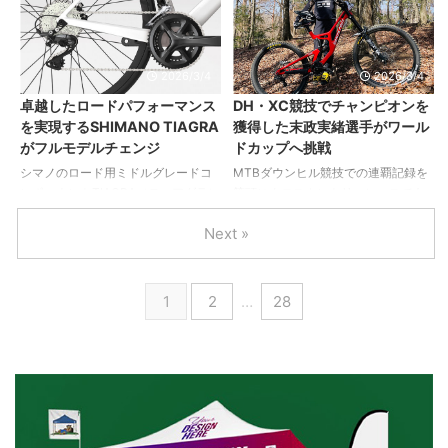
ス性の ...
は、連載でもお馴染みのスコーミッ
は「春」にも開催いたします！ 開催
シュやウィスラーを飛び出し、さら
日：2026年4月4日（土） 開催時
に北へとハンドルを向けます。舞台
間：10:00〜16:00 会場：MMテラ
は、Sea to Skyエリアの最深部、
ス グリーンシアター＆館内１Fスペ
2026/3/4
2026/3/4
「ペンバートン（Pemberton）」で
ース 横浜市西区みなとみらい4丁目
卓越したロードパフォーマンス
DH・XC競技でチャンピオンを
す！ 1. マウント・カリーの懐 ペン
6-2 https://www.mm-terrace.com/
を実現するSHIMANO TIAGRA
獲得した末政実緒選手がワール
バートン（Pemberton） バンクーバ
主催：ミニベロミート実行委委員会
がフルモデルチェンジ
ドカップへ挑戦
ーからハイウェイを北上すること約2
共催：辰巳出版 都市部での移動道具
時間半。ウィスラーからさらに30分
として活躍するだけでなく、クルマ
シマノのロード用ミドルグレードコ
MTBダウンヒル競技での連覇記録を
ほど進むと、それまでの華やかなリ
や鉄道を利用した移動にも便 ...
ンポーネントTIAGRA（ティアグラ）
筆頭にクロスカントリーレースでも
ゾートの雰囲気は一 ...
がフルモデルチェンジ。 より確実で
輝かしい成績を残してきた末政実緒
Next »
スムーズな変速、実用的なギア構
選手が、2026年5月1日〜3日に韓国
成、そして幅広いライダーに適した
で開催される「WHOOP UCI
フィット感を 提供する 2×11速の
Mountain Bike World Series（通称：
「R4000シリーズ」へと進化を遂げ
ワールドカップ）」に参戦する。 3
1
2
…
28
た。レバーリーチや快適性といっ
年前、トレーニング中に腕が麻痺す
た、ライド時の使いやすさに重点を
るほどの怪我を負い、リハビリとト
置いた本シリーズ は、幅広い層のユ
レーニングを積み重ねての復帰、そ
ーザーにハイコストパフォーマンス
して大きな挑戦となる。 以下、末政
と併せて、トレンドにマッチしたロ
実緒選手によるプレスリリース。 ■
ードパフォーマンスを提供する。 核
怪我を「プラス」に変えるための挑
となるのは、様々な手の大きさのラ
戦 3年前、トレーニング中の怪我に