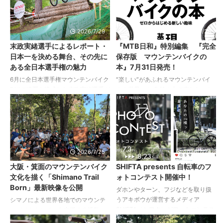
全国ユース選抜MTB大会で優勝。以
ンラインミーティングを重ねてきた
下、プレスリリースより。 DSRJ
吉川岳男選手と堤佳乃選手が、プロ
は、当社が自転車振興事業の一環と
グラムとして初めてチームで参戦す
2026/7/29
2026/7/29
して2021年から2023年に実施した
るレース「DHシリーズ白馬岩岳大
末政実緒選手によるレポート・
『MTB日和』特別編集 『完全
小・中学生向け選手育成プロジェク
会」に挑みました。 以下、リリース
日本一を決める舞台、その先に
保存版 マウンテンバイクの
ト「Top Cyclist Academy」の卒業
より。 大会概要：DHシリーズ白馬岩
ある全日本選手権の魅力
本』7月31日発売！
生で構成するMTBチームです。
岳大会 今回プログラムとして参戦し
UCI（国際自転車競技連合）が定め ...
たのは、国内のダウンヒルレースシ
6月に全日本選手権マウンテンバイク
“楽しい”があふれるマウンテンバイ
リーズ「DH SERIES」の第4戦・白
DHIで連覇を達成した末政実緒選手が
クの世界へ！ 自然の中で楽しむこと
馬岩岳大会。 白馬岩岳の自然 ...
XCC・XCOの全日本選手権に参戦。
ができるマウンテンバイクに興味を
末政選手本人による、レースレポー
持つ人が増加中。 親子で遊べる趣味
トをお届けします。 7月19日・20
として、アウトドアスポーツとし
日、長野県安曇野市の安曇野市マウ
て、ロードバイクのスキルアップ手
ンテンバイクコースで、第39回全日
段として……。楽しみ方に縛られない
本自転車競技選手権大会マウンテン
自由さも魅力のひとつです。 しか
2026/7/25
2026/7/24
バイク（XCC・XCO）が開催されま
し、車両の高額化や保管方法など、
大阪・箕面のマウンテンバイク
SHIFTA presents 自転車のフ
した。 日本一を決める国内最高峰の
さまざまな壁に直面し、はじめるこ
文化を描く「Shimano Trail
ォトコンテスト開催中！
舞台。今年も全国からトップライダ
とを躊躇する人も。 本誌は、そんな
Born」最新映像を公開
ーが集まり、世界基準を意識したテ
初心者やリターンライダーが、安心
ダホンやターン、フジなどを取り扱
クニカルなコースで熱いレースが繰
してマウンテンバイクの世界へ足を
うアキボウが運営するメディア
シマノによる世界各地でのマウンテ
り広げられました。 私はエリート女
踏み出せるようサポート。 自転車選
SHIFTA（シフタ）がフォトコンテス
ンバイクトレイルを支援する活動、
子クラスのクロスカントリー・ショ
びや身近な楽しみ方、乗り方やカス
トを開催中！ 日常の移動から特別な
Trail Born Fundプログラム。 国内で