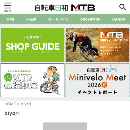
MTB
小径車
ロードバイク
BROMPTON
DAHON
HOME
>
biyori
biyori