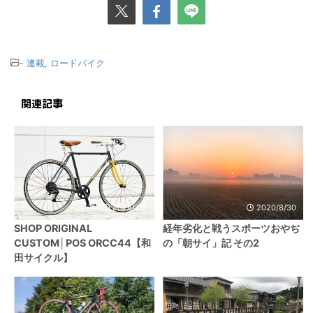
-
連載
,
ロードバイク
関連記事
2026/4/8
2020/8/30
SHOP ORIGINAL
経年劣化と戦うスポーツおやぢ
CUSTOM│POS ORCC44【和
の「朝サイ」記 その2
田サイクル】