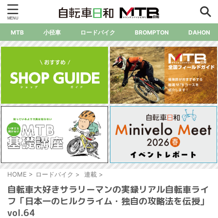
MTB
小径車
ロードバイク
BROMPTON
DAHON
HOME
>
ロードバイク
>
連載
>
自転車大好きサラリーマンの実録リアル自転車ライ
フ「日本一のヒルクライム・独自の攻略法を伝授」
vol.64