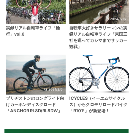
2020/7/29
2024/7/16
実録リアル自転車ライフ「輪
自転車大好きサラリーマンの実
行」vol.6
録リアル自転車ライフ「東国三
社を巡ってカシマまでサッカー
観戦」
2021/2/6
2024/1/30
ブリヂストンのロングライド向
!CYCLES（イーエムサイクル
けカーボンディスクロード
ズ）からクロモリロードバイク
「ANCHOR RL8D/RL8DW」
「R101!」が新登場！