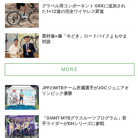
グラベル用コンポーネント GRXに追加され
た1×12速の完全ワイヤレス変速
栗村修×篠「今どき」ロードバイクよもやま
対談
MORE
JPFのMTBチーム所属選手がJOCジュニアオ
リンピック優勝
「GIANT MTBグラスルーツプログラム」若
手ライダーがDHシリーズに参戦