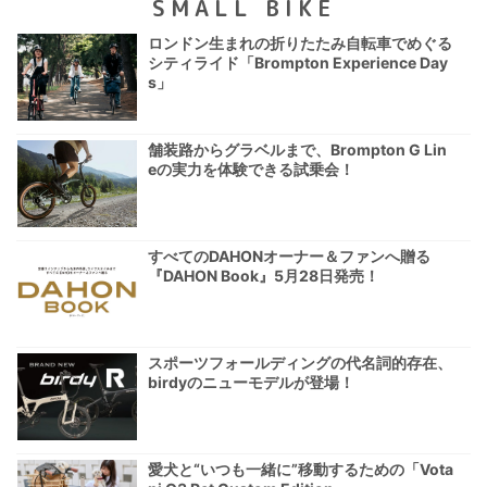
SMALL BIKE
ロンドン生まれの折りたたみ自転車でめぐる
シティライド「Brompton Experience Day
s」
舗装路からグラベルまで、Brompton G Lin
eの実力を体験できる試乗会！
すべてのDAHONオーナー＆ファンへ贈る
『DAHON Book』5月28日発売！
スポーツフォールディングの代名詞的存在、
birdyのニューモデルが登場！
愛犬と“いつも一緒に”移動するための「Vota