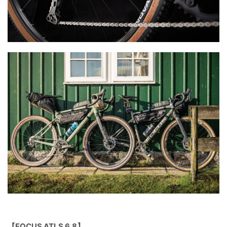
【FOCUS ATLS 6.8】