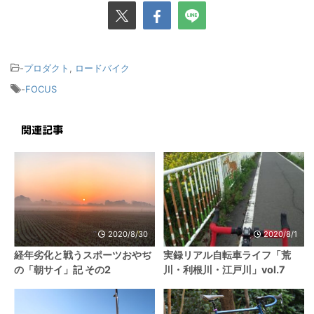
-
プロダクト
,
ロードバイク
-
FOCUS
関連記事
2020/8/30
2020/8/1
経年劣化と戦うスポーツおやぢ
実録リアル自転車ライフ「荒
の「朝サイ」記 その2
川・利根川・江戸川」vol.7