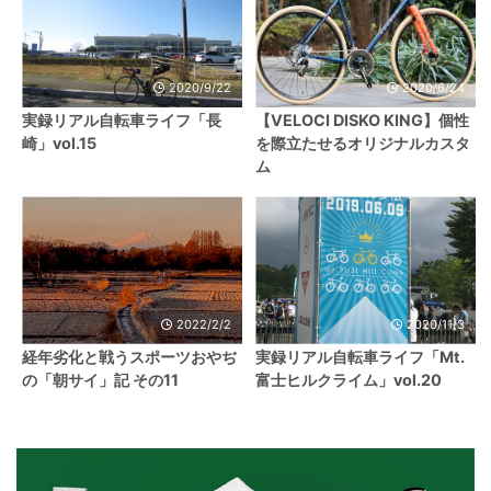
2020/9/22
2020/6/24
実録リアル自転車ライフ「長
【VELOCI DISKO KING】個性
崎」vol.15
を際立たせるオリジナルカスタ
ム
2022/2/2
2020/11/3
経年劣化と戦うスポーツおやぢ
実録リアル自転車ライフ「Mt.
の「朝サイ」記 その11
富士ヒルクライム」vol.20