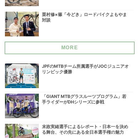
栗村修×篠「今どき」ロードバイクよもやま
対談
MORE
JPFのMTBチーム所属選手がJOCジュニアオ
リンピック優勝
「GIANT MTBグラスルーツプログラム」若
手ライダーがDHシリーズに参戦
末政実緒選手によるレポート・日本一を決め
る舞台、その先にある全日本選手権の魅力