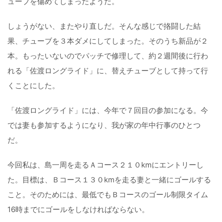
ューブを傷めてしまったようだ。
しょうがない、またやり直しだ。そんな感じで挌闘した結
果、チューブを３本ダメにしてしまった。そのうち新品が２
本。もったいないのでパッチで修理して、約２週間後に行わ
れる「佐渡ロングライド」に、替えチューブとして持って行
くことにした。
「佐渡ロングライド」には、今年で７回目の参加になる。今
では妻も参加するようになり、我が家の年中行事のひとつ
だ。
今回私は、島一周を走るＡコース２１０kmにエントリーし
た。目標は、Ｂコース１３０kmを走る妻と一緒にゴールする
こと。そのためには、最低でもＢコースのゴール制限タイム
16時までにゴールをしなければならない。