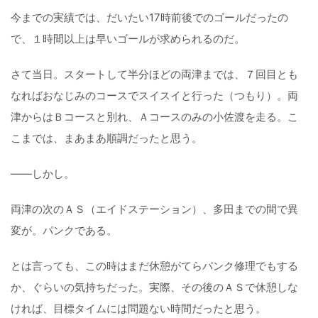
今までの実績では、だいたい17時前後でのゴールだったの
で、１時間以上は早いゴールが求められるのだ。
さて当日。スタートして半分ほどの両津までは、７回目とも
なればおなじみのコースでスイスイと行った（つもり）。両
津からはＢコースと別れ、Ａコースのみの小佐渡を走る。こ
こまでは、まあまあ順調だったと思う。
——しかし。
両津の次のＡＳ（エイドステーション）、多田までの間で異
変が。パンクである。
とは言っても、この時はまだ休憩がてらパンク修理でもする
か、ぐらいの気持ちだった。実際、その後のＡＳで休憩しな
ければ、目標タイムには問題ない時間だったと思う。