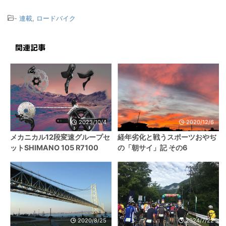
-
連載
,
ロードバイク
関連記事
2023/10/4
2020/12/6
メカニカル12段変速グループセ
経年劣化と戦うスポーツおやぢ
ットSHIMANO 105 R7100
の「朝サイ」記 その6
2020/8/25
2024/7/22