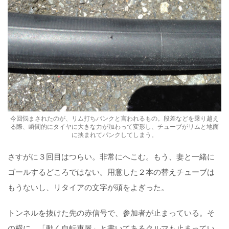
今回悩まされたのが、リム打ちパンクと言われるもの。段差などを乗り越え
る際、瞬間的にタイヤに大きな力が加わって変形し、チューブがリムと地面
に挟まれてパンクしてしまう。
さすがに３回目はつらい。非常にへこむ。もう、妻と一緒に
ゴールするどころではない。用意した２本の替えチューブは
もうないし、リタイアの文字が頭をよぎった。
トンネルを抜けた先の赤信号で、参加者が止まっている。そ
の横に、「動く自転車屋」と書いてあるクルマも止まってい