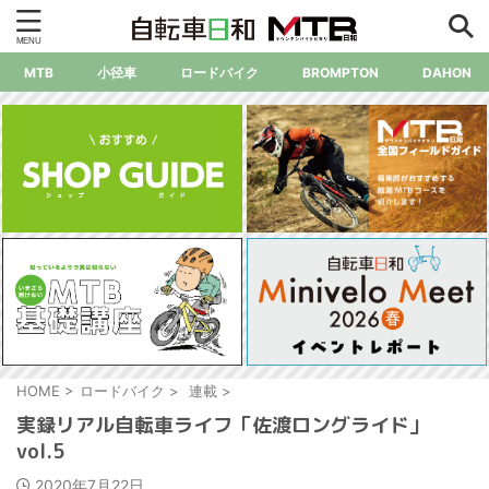
MTB
小径車
ロードバイク
BROMPTON
DAHON
HOME
>
ロードバイク
>
連載
>
実録リアル自転車ライフ「佐渡ロングライド」
vol.5
2020年7月22日