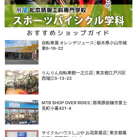
おすすめショップガイド
自転車屋 オレンヂジュース│栃木県小山市城
東6-19-22
りんりん自転車館一之江店│東京都江戸川区
西瑞江5-13-22
MTB SHOP OVER RIDES│群馬県前橋市富士
見町小暮421-4
サイクルハウスしぶや お花茶屋店│東京都葛