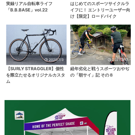
実録リアル自転車ライフ
はじめてのスポーツサイクルラ
「B.B.BASE」vol.22
イフに！ エントリーユーザー向
け【限定】ロードバイク
2020/7/3
2021/2/17
【SURLY STRAGGLER】個性
経年劣化と戦うスポーツおやぢ
を際立たせるオリジナルカスタ
の「朝サイ」記 その８
ム