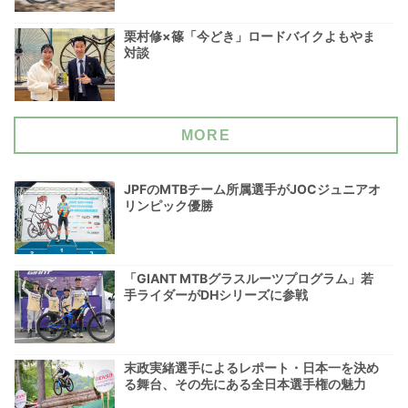
栗村修×篠「今どき」ロードバイクよもやま
対談
MORE
JPFのMTBチーム所属選手がJOCジュニアオ
リンピック優勝
「GIANT MTBグラスルーツプログラム」若
手ライダーがDHシリーズに参戦
末政実緒選手によるレポート・日本一を決め
る舞台、その先にある全日本選手権の魅力