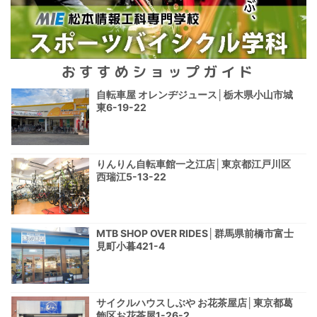
おすすめショップガイド
自転車屋 オレンヂジュース│栃木県小山市城
東6-19-22
りんりん自転車館一之江店│東京都江戸川区
西瑞江5-13-22
MTB SHOP OVER RIDES│群馬県前橋市富士
見町小暮421-4
サイクルハウスしぶや お花茶屋店│東京都葛
飾区お花茶屋1-26-2