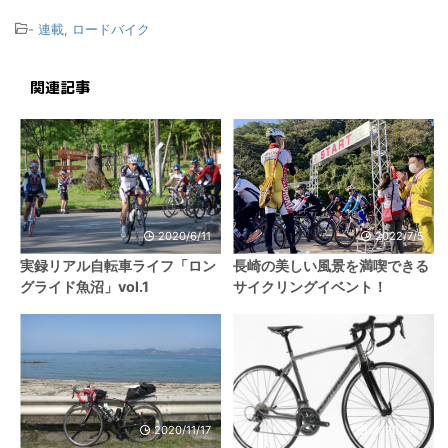
-
連載
,
ロードバイク
関連記事
2020/6/11
2022/7/5
実録リアル自転車ライフ「ロン
長崎の美しい風景を満喫できる
グライド魚沼」vol.1
サイクリングイベント！
2020/11/17
2020/6/11