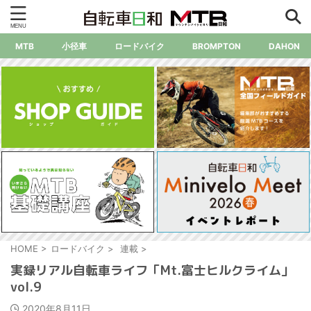
MTB
小径車
ロードバイク
BROMPTON
DAHON
HOME
>
ロードバイク
>
連載
>
実録リアル自転車ライフ「Mt.富士ヒルクライム」
vol.9
2020年8月11日