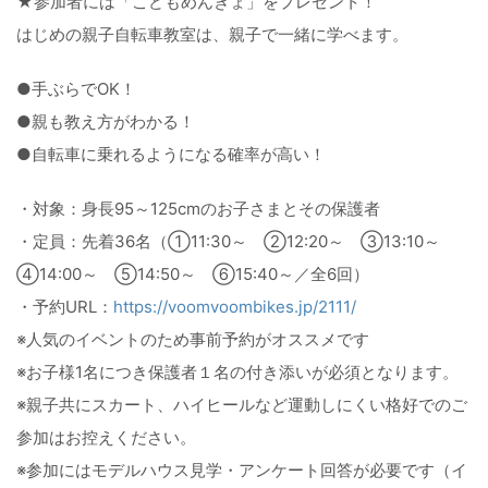
★参加者には「こどもめんきょ」をプレゼント！
はじめの親子自転車教室は、親子で一緒に学べます。
●手ぶらでOK！
●親も教え方がわかる！
●自転車に乗れるようになる確率が高い！
・対象：身長95～125cmのお子さまとその保護者
・定員：先着36名（①11:30～ ②12:20～ ③13:10～
④14:00～ ⑤14:50～ ⑥15:40～／全6回）
・予約URL：
https://voomvoombikes.jp/2111/
※人気のイベントのため事前予約がオススメです
※お子様1名につき保護者１名の付き添いが必須となります。
※親子共にスカート、ハイヒールなど運動しにくい格好でのご
参加はお控えください。
※参加にはモデルハウス見学・アンケート回答が必要です（イ