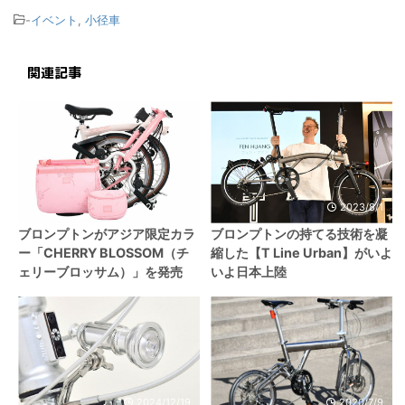
-
イベント
,
小径車
関連記事
2024/3/5
2023/8/1
ブロンプトンがアジア限定カラ
ブロンプトンの持てる技術を凝
ー「CHERRY BLOSSOM（チ
縮した【T Line Urban】がいよ
ェリーブロッサム）」を発売
いよ日本上陸
2024/12/19
2020/7/9