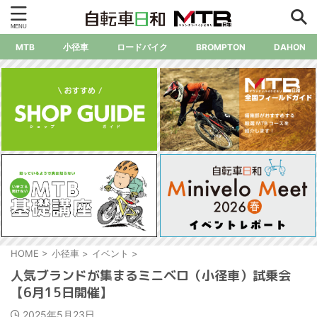
MTB
小径車
ロードバイク
BROMPTON
DAHON
HOME
>
小径車
>
イベント
>
人気ブランドが集まるミニベロ（小径車）試乗会
【6月15日開催】
2025年5月23日