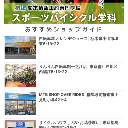
おすすめショップガイド
自転車屋 オレンヂジュース│栃木県小山市城
東6-19-22
りんりん自転車館一之江店│東京都江戸川区
西瑞江5-13-22
MTB SHOP OVER RIDES│群馬県前橋市富士
見町小暮421-4
サイクルハウスしぶや お花茶屋店│東京都葛
飾区お花茶屋1-26-2