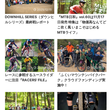
2025/12/15
2025/11/17
DOWNHILL SERIES（ダウンヒ
『MTB日和』vol.60は11月17
ルシリーズ）最終戦レポート
日発売 特集は「物価高なんてど
こ吹く風 いまこそはじめる
MTBライフ」
2025/10/15
2025/10/9
レースに参戦するユースライダ
「ふくいマウンテンバイクパー
ーに注目『RACERS' FILE』
ク」クラウドファンディング実
施中！