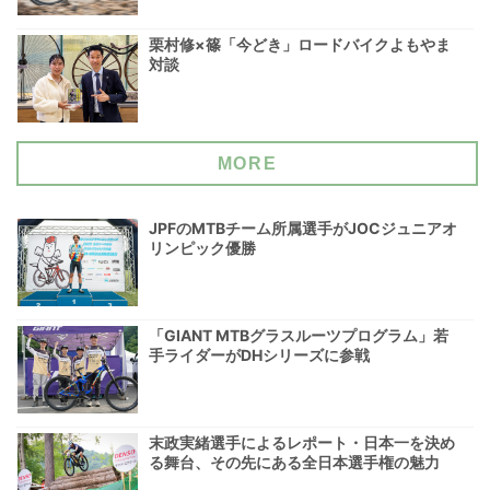
栗村修×篠「今どき」ロードバイクよもやま
対談
MORE
JPFのMTBチーム所属選手がJOCジュニアオ
リンピック優勝
「GIANT MTBグラスルーツプログラム」若
手ライダーがDHシリーズに参戦
末政実緒選手によるレポート・日本一を決め
る舞台、その先にある全日本選手権の魅力