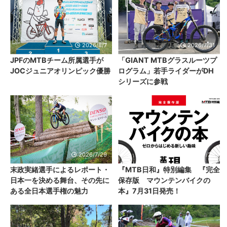
2026/8/7
2026/7/31
JPFのMTBチーム所属選手が
「GIANT MTBグラスルーツプ
JOCジュニアオリンピック優勝
ログラム」若手ライダーがDH
シリーズに参戦
2026/7/29
2026/7/29
末政実緒選手によるレポート・
『MTB日和』特別編集 『完全
日本一を決める舞台、その先に
保存版 マウンテンバイクの
ある全日本選手権の魅力
本』7月31日発売！