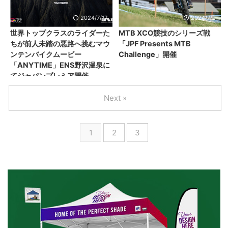
2024/7/17
2024/7/9
世界トップクラスのライダーた
MTB XCO競技のシリーズ戦
ちが前人未踏の悪路へ挑むマウ
「JPF Presents MTB
ンテンバイクムービー
Challenge」開催
「ANYTIME」ENS野沢温泉に
てジャパンプレミア開催
Next »
1
2
3