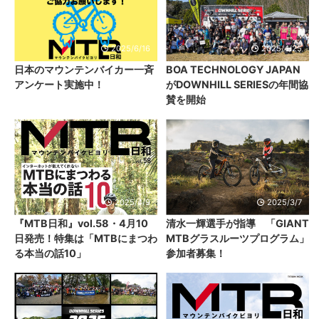
2025/6/16
2025/4/25
日本のマウンテンバイカー一斉
BOA TECHNOLOGY JAPAN
アンケート実施中！
がDOWNHILL SERIESの年間協
賛を開始
2025/4/9
2025/3/7
『MTB日和』vol.58・4月10
清水一輝選手が指導 「GIANT
日発売！特集は「MTBにまつわ
MTBグラスルーツプログラム」
る本当の話10」
参加者募集！