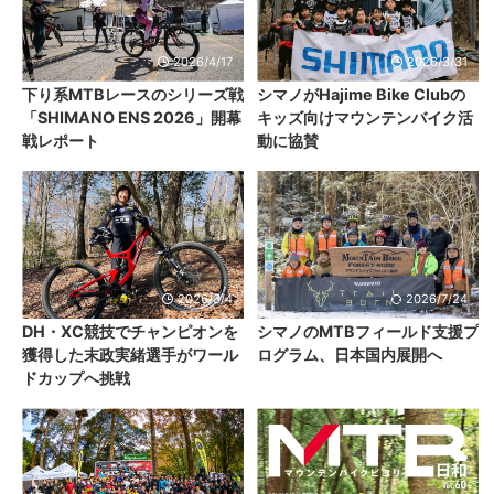
2026/4/17
2026/3/31
下り系MTBレースのシリーズ戦
シマノがHajime Bike Clubの
「SHIMANO ENS 2026」開幕
キッズ向けマウンテンバイク活
戦レポート
動に協賛
2026/3/4
2026/7/24
DH・XC競技でチャンピオンを
シマノのMTBフィールド支援プ
獲得した末政実緒選手がワール
ログラム、日本国内展開へ
ドカップへ挑戦