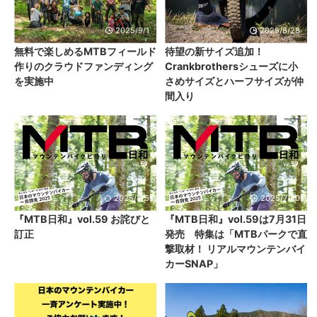
2025/9/1
2025/8/28
無料で楽しめるMTBフィールド
待望の新サイズ追加！
作りのクラウドファンディング
Crankbrothersシューズに小
を実施中
さめサイズとハーフサイズが仲
間入り
2025/8/5
2025/7/30
『MTB日和』vol.59 お詫びと
『MTB日和』vol.59は7月31日
訂正
発売 特集は「MTBパークで直
撃取材！ リアルマウンテンバイ
カーSNAP」