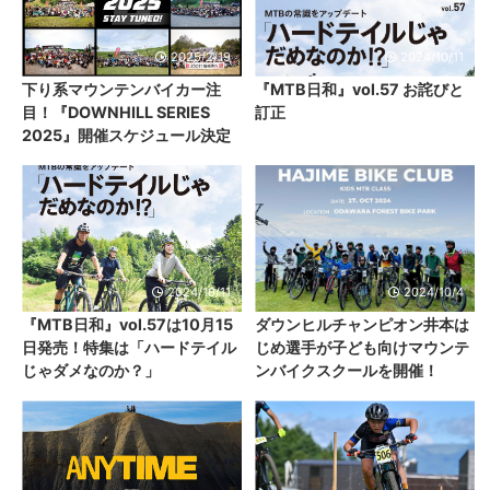
2025/2/19
2024/10/11
下り系マウンテンバイカー注
『MTB日和』vol.57 お詫びと
目！『DOWNHILL SERIES
訂正
2025』開催スケジュール決定
2024/10/11
2024/10/4
『MTB日和』vol.57は10月15
ダウンヒルチャンピオン井本は
日発売！特集は「ハードテイル
じめ選手が子ども向けマウンテ
じゃダメなのか？」
ンバイクスクールを開催！