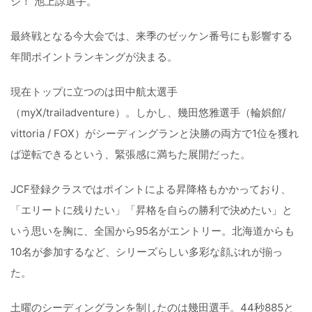
ジ！ 池上諒選手。
最終戦となる今大会では、来季のゼッケン番号にも影響する
年間ポイントランキングが決まる。
現在トップに立つのは田中航太選手
（myX/trailadventure）。しかし、幾田悠雅選手（輪娯館/
vittoria / FOX）がシーディングランと決勝の両方で1位を獲れ
ば逆転できるという、緊張感に満ちた展開だった。
JCF登録クラスではポイントによる昇降格もかかっており、
「エリートに残りたい」「昇格を自らの勝利で決めたい」と
いう思いを胸に、全国から95名がエントリー。北海道からも
10名が参加するなど、シリーズらしい多彩な顔ぶれが揃っ
た。
土曜のシーディングランを制したのは幾田選手。44秒885と