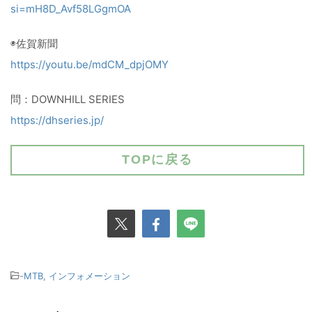
si=mH8D_Avf58LGgmOA
◉佐賀新聞
https://youtu.be/mdCM_dpjOMY
問：DOWNHILL SERIES
https://dhseries.jp/
TOPに戻る
-
MTB
,
インフォメーション