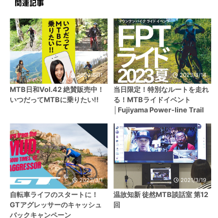
関連記事
2020/6/11
2023/8/14
MTB日和Vol.42 絶賛販売中！
当日限定！特別なルートを走れ
いつだってMTBに乗りたい!!
る！MTBライドイベント
│Fujiyama Power-line Trail
2023/3/1
2021/3/19
自転車ライフのスタートに！
温故知新 徒然MTB談話室 第12
GTアグレッサーのキャッシュ
回
バックキャンペーン