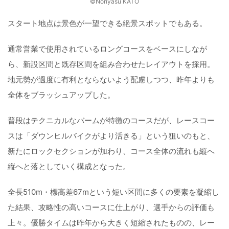
©️Noriyasu KATO
スタート地点は景色が一望できる絶景スポットでもある。
通常営業で使用されているロングコースをベースにしなが
ら、新設区間と既存区間を組み合わせたレイアウトを採用。
地元勢が過度に有利とならないよう配慮しつつ、昨年よりも
全体をブラッシュアップした。
普段はテクニカルなバームが特徴のコースだが、レースコー
スは「ダウンヒルバイクがより活きる」という狙いのもと、
新たにロックセクションが加わり、コース全体の流れも縦へ
縦へと落としていく構成となった。
全長510m・標高差67mという短い区間に多くの要素を凝縮し
た結果、攻略性の高いコースに仕上がり、選手からの評価も
上々。優勝タイムは昨年から大きく短縮されたものの、レー