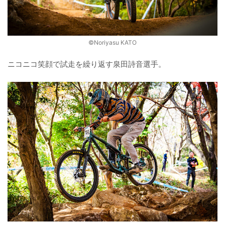
©️Noriyasu KATO
ニコニコ笑顔で試走を繰り返す泉田詩音選手。