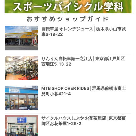
おすすめショップガイド
自転車屋 オレンヂジュース│栃木県小山市城
東6-19-22
りんりん自転車館一之江店│東京都江戸川区
西瑞江5-13-22
MTB SHOP OVER RIDES│群馬県前橋市富士
見町小暮421-4
サイクルハウスしぶや お花茶屋店│東京都葛
飾区お花茶屋1-26-2