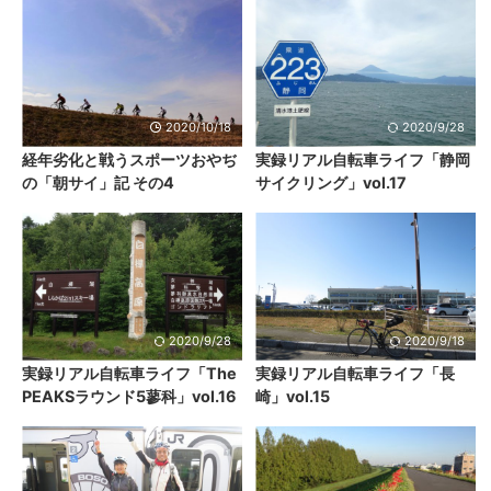
2020/10/18
2020/9/28
経年劣化と戦うスポーツおやぢ
実録リアル自転車ライフ「静岡
の「朝サイ」記 その4
サイクリング」vol.17
2020/9/28
2020/9/18
実録リアル自転車ライフ「The
実録リアル自転車ライフ「長
PEAKSラウンド5蓼科」vol.16
崎」vol.15