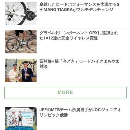
卓越したロードパフォーマンスを実現するS
HIMANO TIAGRAがフルモデルチェンジ
グラベル用コンポーネント GRXに追加され
た1×12速の完全ワイヤレス変速
栗村修×篠「今どき」ロードバイクよもやま
対談
MORE
JPFのMTBチーム所属選手がJOCジュニアオ
リンピック優勝