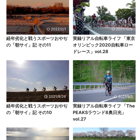
2022/2/1
2021/12/9
経年劣化と戦うスポーツおやぢ
実録リアル自転車ライフ 「東京
の「朝サイ」記 その11
オリンピック2020自転車ロー
ドレース」vol.28
2021/9/26
2021/9/1
経年劣化と戦うスポーツおやぢ
実録リアル自転車ライフ 「The
の「朝サイ」記 その10
PEAKSラウンド8奥日光」
vol.27