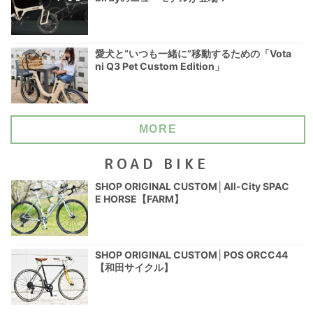
愛犬と“いつも一緒に”移動するための「Vota
ni Q3 Pet Custom Edition」
MORE
ROAD BIKE
SHOP ORIGINAL CUSTOM│All-City SPAC
E HORSE【FARM】
SHOP ORIGINAL CUSTOM│POS ORCC44
【和田サイクル】