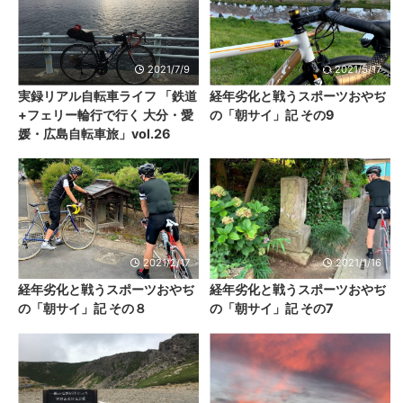
2021/7/9
2021/5/17
実録リアル自転車ライフ 「鉄道
経年劣化と戦うスポーツおやぢ
+フェリー輪行で行く 大分・愛
の「朝サイ」記 その9
媛・広島自転車旅」vol.26
2021/2/17
2021/1/16
経年劣化と戦うスポーツおやぢ
経年劣化と戦うスポーツおやぢ
の「朝サイ」記 その８
の「朝サイ」記 その7