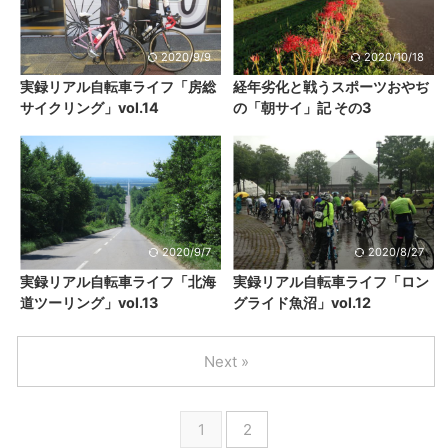
2020/9/9
2020/10/18
実録リアル自転車ライフ「房総
経年劣化と戦うスポーツおやぢ
サイクリング」vol.14
の「朝サイ」記 その3
2020/9/7
2020/8/27
実録リアル自転車ライフ「北海
実録リアル自転車ライフ「ロン
道ツーリング」vol.13
グライド魚沼」vol.12
Next »
1
2