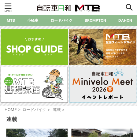
MTB
小径車
ロードバイク
BROMPTON
DAHON
HOME
>
ロードバイク
>
連載
>
連載