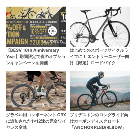
2024/3/15
2020/6/11
【BESV 10th Anniversary
はじめてのスポーツサイクルラ
Year】期間限定で春のオプショ
イフに！ エントリーユーザー向
ンキャンペーンを開催！
け【限定】ロードバイク
2025/6/25
2021/2/6
グラベル用コンポーネント GRX
ブリヂストンのロングライド向
に追加された1×12速の完全ワイ
けカーボンディスクロード
ヤレス変速
「ANCHOR RL8D/RL8DW」