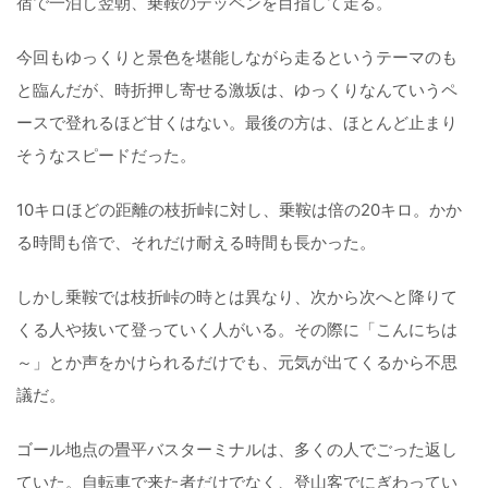
宿で一泊し翌朝、乗鞍のテッペンを目指して走る。
今回もゆっくりと景色を堪能しながら走るというテーマのも
と臨んだが、時折押し寄せる激坂は、ゆっくりなんていうペ
ースで登れるほど甘くはない。最後の方は、ほとんど止まり
そうなスピードだった。
10キロほどの距離の枝折峠に対し、乗鞍は倍の20キロ。かか
る時間も倍で、それだけ耐える時間も長かった。
しかし乗鞍では枝折峠の時とは異なり、次から次へと降りて
くる人や抜いて登っていく人がいる。その際に「こんにちは
～」とか声をかけられるだけでも、元気が出てくるから不思
議だ。
ゴール地点の畳平バスターミナルは、多くの人でごった返し
ていた。自転車で来た者だけでなく、登山客でにぎわってい