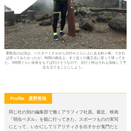
乗鞍岳の山頂は、バスターミナルから300ｍぐらい上にある剣ヶ峰。できれ
ば登ってみたかったが、時間の都合上、すぐ近くの魔王岳に登って帰ってき
た。3時間ぐらい余裕をもてば行けそうなので、次行く時はそれも加味して予
定を立てることにしよう。
Profile 星野哲哉
同じ社の別の編集部で働くアラフィフ社員。最近、映画
「弱虫ペダル」を観に行ってきた。スポーツものの実写
にとって、いかにしてリアリティさを出すかが鬼門だと