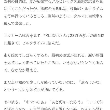
当初の目的は、妻が応援するアルビレックス新潟の試合を見
に行くことだったが、旅館のある地は、枝折峠ヒルクライム
を毎年行っているところ。当然のように、クルマに自転車を
積んで出発した。
サッカーの試合を見て、宿に着いたのは23時過ぎ。翌朝５時
に起きて、ヒルクライムに臨んだ。
走り始めてしばらくすると、最初の激坂が訪れる。緩い斜面
を気持ちよく走っていたところに、いきなりガツンとくるの
で、なかなか堪える。
まだ走り始めて少ししか経っていないのに、「戻ろうかな」
というヘタレな気持ちが湧いてくる。
その後も、「キツいなぁ」「あと何キロだろう」「ここで引
き返そうかな」と自問自答を繰り返しながら、なんとか登り