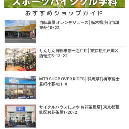
おすすめショップガイド
自転車屋 オレンヂジュース│栃木県小山市城
東6-19-22
りんりん自転車館一之江店│東京都江戸川区
西瑞江5-13-22
MTB SHOP OVER RIDES│群馬県前橋市富士
見町小暮421-4
サイクルハウスしぶや お花茶屋店│東京都葛
飾区お花茶屋1-26-2