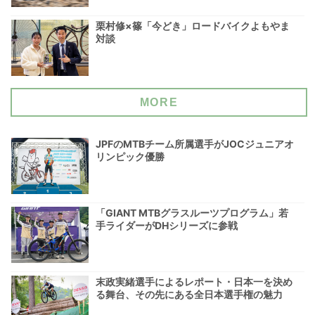
栗村修×篠「今どき」ロードバイクよもやま
対談
MORE
JPFのMTBチーム所属選手がJOCジュニアオ
リンピック優勝
「GIANT MTBグラスルーツプログラム」若
手ライダーがDHシリーズに参戦
末政実緒選手によるレポート・日本一を決め
る舞台、その先にある全日本選手権の魅力