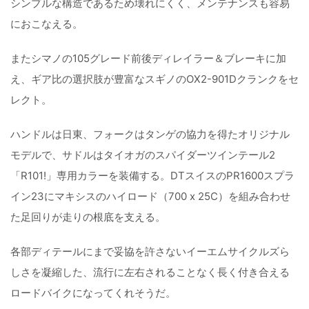
シンプルな構造であるため壊れにくく、メンテナンスも容易
におこなえる。
またシマノの105グレード前後ディレイラー＆ブレーキに加
え、ギア比の選択肢が豊富なスギノのOX2-901Dクランクをセ
レクト。
ハンドルは日東、フォークはタンゲの協力を得たオリジナル
モデルで、サドルはタイオガのスパイダーツインテール2
「R101!」専用カラーを装備する。DTスイスのPR1600スプラ
イン23にマキシスのハイロード（700 x 25C）を組み合わせ
た足回りが走りの根底を支える。
各部ディテールにまで妥協を許さないイーエムサイクルズら
しさを凝縮した、流行に左右されることなく長く付き合える
ロードバイクになってくれそうだ。