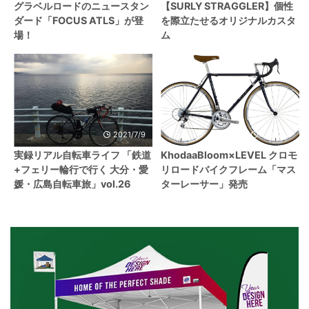
グラベルロードのニュースタン
【SURLY STRAGGLER】個性
ダード「FOCUS ATLS」が登
を際立たせるオリジナルカスタ
場！
ム
2021/7/9
2021/6/1
実録リアル自転車ライフ 「鉄道
KhodaaBloom×LEVEL クロモ
+フェリー輪行で行く 大分・愛
リロードバイクフレーム「マス
媛・広島自転車旅」vol.26
ターレーサー」発売