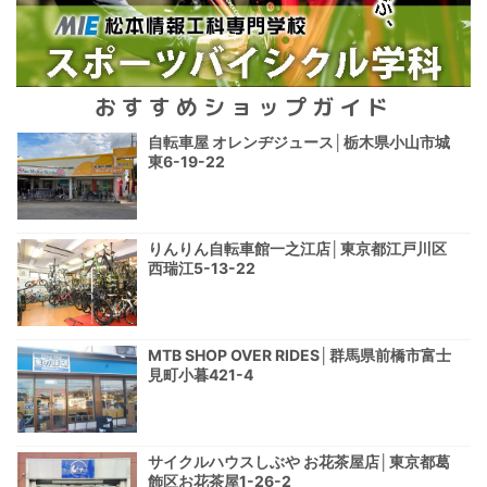
おすすめショップガイド
自転車屋 オレンヂジュース│栃木県小山市城
東6-19-22
りんりん自転車館一之江店│東京都江戸川区
西瑞江5-13-22
MTB SHOP OVER RIDES│群馬県前橋市富士
見町小暮421-4
サイクルハウスしぶや お花茶屋店│東京都葛
飾区お花茶屋1-26-2