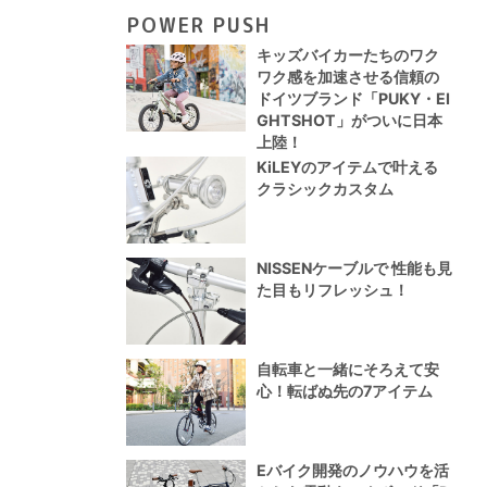
POWER PUSH
キッズバイカーたちのワク
ワク感を加速させる信頼の
ドイツブランド「PUKY・EI
GHTSHOT」がついに日本
上陸！
KiLEYのアイテムで叶える
クラシックカスタム
NISSENケーブルで 性能も見
た目もリフレッシュ！
自転車と一緒にそろえて安
心！転ばぬ先の7アイテム
Eバイク開発のノウハウを活