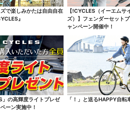
2023/11/28
イズで楽しみかたは自由自在
【!CYCLES（イーエムサ
YCLES』
ズ）】フェンダーセットプ
ャンペーン開催中！
2023/2/22
LES」の高輝度ライトプレゼ
「！」と送るHAPPY自転
ンペーン実施中！