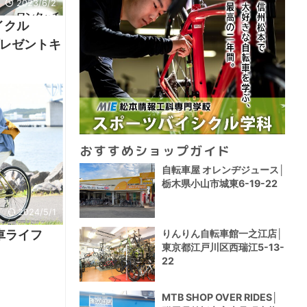
2023/6/2
イクル
レゼントキ
おすすめショップガイド
自転車屋 オレンヂジュース│
栃木県小山市城東6-19-22
2024/5/1
りんりん自転車館一之江店│
車ライフ
東京都江戸川区西瑞江5-13-
22
MTB SHOP OVER RIDES│