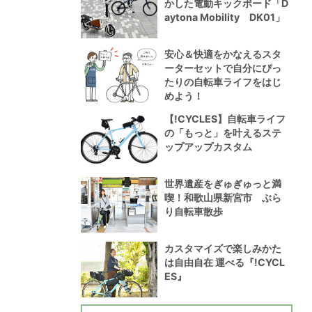
かした電動キックボード「D
aytona Mobility DK01」
安心＆快適をかなえるスタ
ーターセットで自分にぴっ
たりの自転車ライフをはじ
めよう！
【!CYCLES】自転車ライフ
の「もっと」を叶えるステ
ップアップカスタム
世界遺産をぎゅぎゅっと満
喫！和歌山県新宮市 ぶら
り自転車散歩
カスタマイズで楽しみかた
は自由自在 運べる『!CYCL
ES』