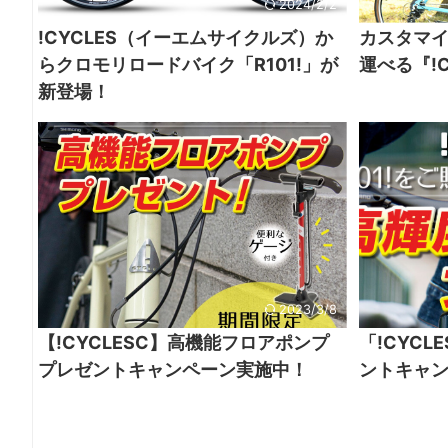
2024/2/2
!CYCLES（イーエムサイクルズ）か
カスタマ
らクロモリロードバイク「R101!」が
運べる『!C
新登場！
2023/3/8
【!CYCLESC】高機能フロアポンプ
「!CYC
プレゼントキャンペーン実施中！
ントキャ