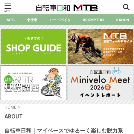
MTB
小径車
ロードバイク
BROMPTON
DAHON
HOME
>
ABOUT
自転車日和｜マイペースでゆるーく楽しむ脱力系