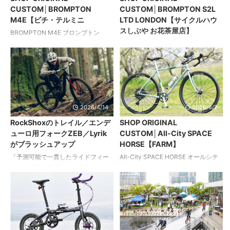
する日本人のためのフレーム、モン
在感を高めた。オーナーはカスタム
CUSTOM│BROMPTON
CUSTOM│BROMPTON S2L
キーシリーズの開発にも意欲的。
ありきのベースとして購入したた
M4E【ビチ・テルミニ
LTD LONDON【サイクルハウ
http://www.monkey-magic.com/ 今
め、フレーム系以外に純正のパーツ
スしぶや お花茶屋店】
回は「ハードテイルじゃダメなの
は残っていないという。 足まわりの
BROMPTON M4E ブロンプトン
か？」という特集が組まれ ...
20インチ化、ブレーキは油圧ディス
M4E ストレスフリーな走りを叶える
BROMPTON S2L LTD LONDON ブ
ク化されるなど、輪行先での長距離
手練のカスタム 自らパーツ交換を楽
ロンプトン S2L リミテッドロンド
走行を見据えたスペックに。 ...
しむオーナーがビチ・テルミニに4
ン ブラックパーツにこだわった外装
速化を依頼。ブロンプトンらしさを
7段変速仕様 ベース車両は2012 年の
損なわないシンプルなカスタマイズ
限定モデルとして注目を集めたリミ
を得意とする同店がきめ細やかなノ
テッドロンドン。内装5 段ハブをイ
ウハウをつぎ込んだ。 オリジナルの
ンストールするなどオーナーは以前
2026/4/14
2026/4/2
ハブとシマノのコグを使用し、シフ
からカスタムに積極的だったが、シ
RockShoxのトレイル／エンデ
SHOP ORIGINAL
ターのセッティングにも工夫を施す
ョップ主催のツアーへ参加した際に
ューロ用フォークZEB／Lyrik
CUSTOM│All-City SPACE
ことで精度の高い変速性能を実現。
リアまわりの重さを痛感すること
がブラッシュアップ
HORSE【FARM】
店主が同様のパーツを用いテストを
に。 新たにハブスミスのホイールと
繰り返したからこそ、気づいたウイ
H＆H の変速システムを組み込むこと
「予測可能で一貫したライドフィー
All-City SPACE HORSE オールシテ
ークポイントを改善している点も見
で、登坂も余裕でこなす軽量な車体
ル」と「高い走破性」を両立するた
ィ スペースホース テストバイクの
逃せない。ブロンプトンアップグレ
へとアップデートを図った。ディテ
めに、エアスプリングを中心に設計
役割も果たす店長の新たな相棒 「1度
ードの見本 ...
ールに至るまで黒色のパー ...
全体を再構築されたRockShoxのトレ
はオールシティのバイクを所有して
イル／エンデューロ用サスペンショ
みたかった」というファームの店長
ンフォークが登場した。 さらなるブ
が自身の愛車とするべく、ショップ
ラッシュアップを受けたこの新型
のテストバイクを兼ねて新たに組み
ZEB／Lyrikだが、投入される新開発
上げた1台。 ロードバイクとランドナ