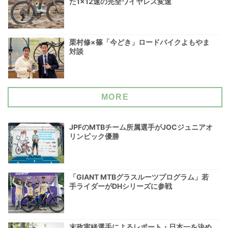
た1×12速の完全ワイヤレス変速
栗村修×篠「今どき」ロードバイクよもやま
対談
MORE
JPFのMTBチーム所属選手がJOCジュニアオ
リンピック優勝
「GIANT MTBグラスルーツプログラム」若
手ライダーがDHシリーズに参戦
末政実緒選手によるレポート・日本一を決め