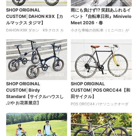
2026/4/2
2026/4/10
のLinearXLエアスプリングは、スト
ーの中間的なジオメトリーを持つト
SHOP ORIGINAL
雨にも負けず!? 笑顔あふれるイ
ローク全域で変化しないリニアな特
ラディショナルなクロモリフレーム
CUSTOM│DAHON K9X【カ
ベント『自転車日和』Minivelo
性を持ち、初動のしなやかさからミ
をベースとしてセレクトし、マヴィ
ルマックス タジマ】
Meet 2026・春
ッドストロークのサポート、そして
ックの完組ホイールやマイクロシフ
エンドストロークまで安定した挙動
トの変速コンポーネントなど、これ
DAHON K9X ダホン K9 クロス カ
小さな車輪の自転車（ミニベロ）が
を実現。さらに調整可能なボトムア
まであまり使用してこなかったアイ
スタムでベース車のポテンシャルを
大集合する、イベント『自転車日
ウト機構により、ライダーの好みに
テムをあえて投入した。 メリット ...
引き出す ほかに20インチの折りたた
和』Minivelo Meet 2026・春が2026
応じた ...
みモデルを所有しているオーナー。
年4月4日、横浜のみなとみらいで開
新たに愛車としてK9Xを追加した理
催されました。 都市部での日常使い
由は、軽量かつコンパクトに折りた
からクルマや鉄道を利用した自転車
ためるためクルマへの積載や輪行が
旅まで、幅広く活躍する小径自転車
楽であること、そして多段化や足ま
（ミニベロ）。その自転車としての
2026/4/2
2026/4/2
わりのインチアップにも対応するカ
魅力を堪能し、ファン同士の交流も
SHOP ORIGINAL
SHOP ORIGINAL
スタムベースとしての期待値の高
楽しむことができるイベントが
CUSTOM│Birdy
CUSTOM│POS ORCC44【和
さ。 カスタムの内容は方向性を走り
「Minivelo Meet（ミニベロミー
Standard【サイクルハウスし
田サイクル】
に振り切ったもので、投入したカー
ト）」です。 4回目となる今回の会
ぶや お花茶屋店】
ボンホイールによって足まわりは
場は第1回、第2回のイベントが開催
POS ORCC44 パナソニックオーダ
349サイズへ拡大。 ブレーキキャリ
された、横浜みなとみらいのMMテ
ーシステム ORCC44 国産クロモリ
Birdy Standard パシフィックサイク
パーの取り付け位置を考慮してカー
ラス。 当日は曇り時々雨とい ...
フレームの完成車を秀逸にアレンジ
ルズ バーディースタンダード カラ
ボンフォ ...
いまでは珍しい存在となった国産ク
ーオーダーで仕上げた世界に1組だけ
ロモリフレームの完成車。 「ドロッ
のペア 趣味の自転車として初めてバ
プハンドルのロードバイクに疲れ
ーディーを購入したご夫婦。 おふた