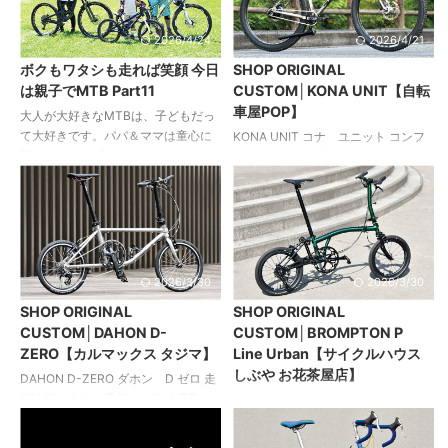
た」というユーザーにもマッチする
りの「ペアで色の異なる愛車が欲し
このフラットバーロードに対して、
い」という要望に応えるべく、サイ
2026/4/24
2026/4/21
オリジナルのアレンジを加えること
クルハウスしぶやではカラーオーダ
ボクもワタシも走れば笑顔 今日
SHOP ORIGINAL
で、親しみやすいモデルに仕上げ
ーを提案。 一見、シルバーの個体と
は親子でMTB Part11
CUSTOM│KONA UNIT【自転
た。 車体色はフォークとフレームを
ブルーの個体を部品単位でスワップ
車屋POP】
塗り分けできるカラーオーダーシス
したようにも見えるが、ツートンに
大人が大好きなMTBは、子どもだっ
テムを活用して、和田サイクルを象
塗り分けられたフォークをはじめ、
て大好きです。パパ＆ママは童心に
KONA UNIT コナ ユニット コンフ
徴するグレー＆イエローに。 また、
それぞれがカドワキコーティングに
帰って、キッズたちはあるがまま
ォートな走りを実現する贅沢なメニ
プロムナードハンドルバーへの換装
て新規でペイントされたもの。 ツー
に。大自然の中で思いっきりライド
ュー オーナーは運動不足の解消を目
により、上体 ...
リングの快適性を重視してセレクト
を満喫しちゃいましょう！ 左から
的として2台のスポーツバイクを入
さ ...
実緒さん SANTA CRUZ
手。 1台はロングライドにも対応する
Megatower 藍名（あいな）ちゃん
アドベンチャーバイク、もう1台がフ
（6歳） YOTSUBA Zero 18 野武雄
ルリジッドMTBに手を加えることで
一朗さん LITEC HASSO お互い
理想の形に仕上げたこのユニット
2026/3/30
2026/3/30
MTBが大好きで家族となったお父さ
だ。カスタムのコンセプトは「頻繁
SHOP ORIGINAL
SHOP ORIGINAL
んとお母さん。その血統を受け継ぐ
なメンテナンスを必要とせず、いつ
CUSTOM│DAHON D-
CUSTOM│BROMPTON P
藍名ちゃんは、すでにご両親に負け
でも気軽に走り出せる日常のパート
ZERO【カルマックス タジマ】
Line Urban【サイクルハウス
ないくらいMTBを愛するマウンテン
ナー」。 リアホイールにローロフの
しぶや お花茶屋店】
バイカーに。そのキャリアはすでに3
内装式14段変速ハブをインストール
DAHON D-ZERO ダホン D ゼロ 走
年で「た ...
するなど、ベース車の個性を活かし
行性能の向上を重視した快速通勤カ
BROMPTON P Line Urban ブロンプ
たオリジナルのカスタムメニューが
スタム デビュー当時、Dゼロにひと
トン P ラインアーバン 走行性能を
多数採用 ...
目惚れしたオーナー。SUVに積んで
追求した7速仕様＆軽量化カスタム P