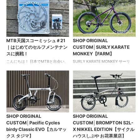
えることない情熱 ...
むための特別仕様「Votani Q3 Pet
選手。 3年前のトレーニング中に腕
Custom Edition」を5月20日に発
が麻痺するほどの怪我を負いながら
売。100台の数量限定販売となりま
も、リハビリとトレーニングを重ね
す。 以下、プレスリリースより。
競技へ復帰。 2026年5月、韓国で開
“おでかけも、いつも一緒に。” をコ
催された「WHOOP UCI Mountain
2026/5/14
2026/5/8
ンセプトに、ペットとの移動をより
Bike World Series（通称：ワールド
MTB天国スコーミッシュ＃21
SHOP ORIGINAL
安心で快適に、一緒に過ごす時間を
カップ）」への参戦レポートをお届
｜はじめてのセルフメンテナン
CUSTOM│SURLY KARATE
もっと心地よい体験へと拡張しま
けする。 アジア開催のワールドシリ
スに挑戦！
MONKEY【FARM】
す。 ペットは「家族」。移動の価値
ーズで見えたもの WHOOP UCI
を再定義 ペットは、ただ“かわいい存
Mountain Bike World Series MONA
こんにちは！ 日本でMTBと出会い、
SURLY KARATE MONKEY サーリ
在”ではなく、日常を共に過ごすパー
YONGP ...
今はカナダのMTB天国スコーミッシ
ー カラテモンキー 街乗り前提で組
ト ...
ュにて日々トレイルに繰り出してい
み上げたファットタイヤのMTB カス
る寺井杏雛（あんじゅ）です。 今回
タム仕様のブロンプトンを所有して
は、MTBシーズンに向けたメンテナ
いるオーナーが新たな愛車として追
ンスについて。 ブレーキパッドとデ
加したモデルは、ジャンル的に真逆
ィスクローターの交換に初挑戦しま
とも言えるクロモリフレームのマウ
した！ 1. 女子ライダーとメンテナン
ンテンバイク。 当初は完成車での購
2026/5/8
2026/5/8
スの壁 以前、MTBに乗っていた女性
入を検討していたそうだが、好みの
SHOP ORIGINAL
SHOP ORIGINAL
の知り合いにこんなことを言われま
スタイルに仕上げられるフレームか
CUSTOM│Pacific Cycles
CUSTOM│BROMPTON S2L-
した。 「私がMTBに乗らなくなった
らの組み上げを選択。 登山も嗜むオ
birdy Classic EVO【カルマッ
X NIKKEL EDITION【サイクル
のは、メンテナンスとかバイクいじ
ーナーゆえに山遊びを満喫できる自
クス タジマ】
ハウスしぶや お花茶屋店】
りが苦手で自分でできなかったか
転車を……と思いきや、カスタムのコ