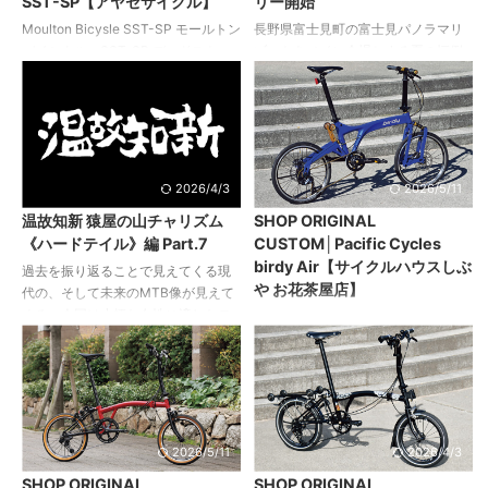
SST-SP【アヤセサイクル】
リー開始
スタマイズを施した。代々愛用して
ETRTO451からインチダウンし、ワ
いるシンクロスのクランクをメイン
イドタイヤをセットすることでグラ
Moulton Bicysle SST-SP モールトン
長野県富士見町の富士見パノラマリ
にセット。 細かなこだわりの詰まっ
ベルの走行も可能にした。 元の姿か
バイシクル SST-SP デッドストッ
ゾートをメイン会場とする夏の恒例
たアクセサリーや ...
らガラリとイメージチェンジをしつ
クパーツを盛り込んだ貴重な車両 重
イベント「シマノバイカーズフェス
つも折りたたみ性能は損なわず、遊
厚なフォレストグリーンのフレーム
ティバル」。各種目のエントリーが
び ...
にカンパニョーロのコンポーネント
開始されました。 以下、プレスリリ
を主とするシルバーパーツを組み合
ースより。 株式会社シマノは2026年
わせることで、車体に美しいコント
7月25日（土）、26日（日）の2日間
ラストを生み出す。アヤセサイクル
にわたり、長野県富士見町の富士見
2026/4/3
2026/5/11
が得意とする手法ながら、すでにデ
パノラマリゾートをメイン会場とし
温故知新 猿屋の山チャリズム
SHOP ORIGINAL
ッドストックとなったアイテムが大
て「第34回シマノバイカーズフェス
《ハードテイル》編 Part.7
CUSTOM│Pacific Cycles
半で、同様のスペックで仕上げるこ
ティバル」を開催いたします。 フィ
birdy Air【サイクルハウスしぶ
とは困難。 これも豊富なパーツのス
ールドは八ヶ岳と南アルプスの大自
過去を振り返ることで見えてくる現
や お花茶屋店】
トックとノウハウを有する、同店な
然 レースもツアーライドもイベント
代の、そして未来のMTB像が見えて
らではの完成車と言える。デッドス
も充実のマウンテンバイクの祭典で
くる。今回は小柄な女性に適したモ
Pacific Cycles birdy Air パシフィッ
トックパーツ単体での販売はさ ...
す オフロードバイクの楽しさを、も
デルをテーマに取り上げつつ、MTB
クサイクルズ バーディーエア 個性
っと多く ...
本来の楽しさについてノリさんから
が際立つオーダーカラーのフルカス
お話をうかがいました。 今泉紀夫 ワ
タム仕様 鮮やかなブルーが目を引く
ークショップモンキー店主。MTB 誕
フレームはカドワキコーティングに
生以前からそのシーンのすべてを見
よるもの。 前後サスペンションやキ
てきたまさに歴史の生き証人。日本
ャスター＆台座のほか、随所にゴー
2026/5/11
2026/4/3
人による日本のフィールドにマッチ
ルドのパーツを散りばめることで存
SHOP ORIGINAL
SHOP ORIGINAL