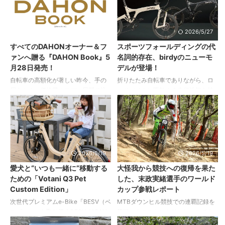
で、持って……実際に車体に触れて、
ートはこちら） 世界へ挑戦したこと
その実力を体験できる絶好の機会で
で感じた課題はありながらも、全日
す。 以下、プレスリリースより。
本選手権で見事連覇を果たしまし
2026/5/26
2026/5/27
2026年6月20日（土）・21日（日）
た。末政選手本人による、レースレ
すべてのDAHONオーナー＆フ
スポーツフォールディングの代
の2日間、狭山湖・トトロの森周辺を
ポートをお届けします。 6月6日〜7
ァンへ贈る『DAHON Book』5
名詞的存在、birdyのニューモ
舞台に、Brompton G Lineの走行性能
日に岐阜県・ウイングヒルズ白鳥で
月28日発売！
デルが登場！
を実際のライドで体感できる一般向
開催された第39回全日本自転車競技
け試乗イベント「Brompton G Line
選手権大会 マウンテンバイク
自転車の高額化が著しい昨今、手の
折りたたみ自転車でありながら、ロ
Experience」を開 ...
DHI（ダウンヒル・インディビジュア
届きやすい価格帯のモデル展開で注
ードバイクに匹敵する走行性能を持
ル）に参戦し、全日本選手権2連覇、
目されている『DAHON』。 K3の登
つフラッグシップモデル「birdy R」
19回目の全日本タ ...
場後は趣味層も急増、エントリーグ
が、フルモデルチェンジを果たし
レードからハイエンドモデルまで、
「birdy R20」として登場！ 2026年8
幅広い層から支持されています。 本
月末の発売を予定しています。 新設
誌は、折りたたみ自転車として圧倒
計フレームによる、さらなる洗練と
的な知名度を誇るDAHON初の専門
機能美 最大のトピックは、フロント
2026/5/19
2026/5/19
誌。 歴史やラインアップに加え、オ
フォークとリアスイングアームの刷
愛犬と“いつも一緒に”移動する
大怪我から競技への復帰を果た
ーナーの自転車ライフやカスタマイ
新。 birdyの象徴である流麗なアルミ
ための「Votani Q3 Pet
した、末政実緒選手のワールド
ズまで幅広い情報を網羅。さまざま
モノコックフレームの美しさはその
Custom Edition」
カップ参戦レポート
な自転車ライフに寄り添う保存版と
ままに、フロントフォークおよびリ
なる１冊です。 革新的なテクノロジ
アスイングアームを新設計、よりク
次世代プレミアムe-Bike「BESV（ベ
MTBダウンヒル競技での連覇記録を
ーを次々と生み出し、販売する車両
リーンで一体感のあるスタイリッシ
スビー）」を取り扱うBESV JAPAN
筆頭にクロスカントリーレースでも
に実践投入してきたダホン。その絶
ュなシルエットを実現していま ...
が、愛犬とともに日常の移動を楽し
輝かしい成績を残してきた末政実緒