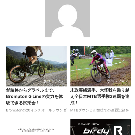
2026/6/12
2026/6/12
舗装路からグラベルまで、
末政実緒選手、大怪我を乗り越
Brompton G Lineの実力を体
え全日本MTB選手権2連覇を達
験できる試乗会！
成！
Bromptonの20インチオールラウンダ
MTBダウンヒル競技での連覇記録を
ーモデル「G Line」。その走行性能
筆頭にクロスカントリーレースでも
や快適性を体験できる試乗会が埼玉
輝かしい成績を残してきた末政実緒
県の狭山湖周辺にて、6月20日・21
選手。 5月には韓国で開催されたワ
日に開催されます。 乗って、たたん
ールドカップへも参戦。（そのレポ