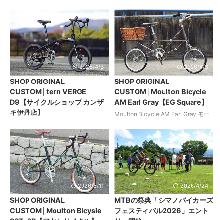
ら。」 この一言は、不器用かつギア
ンセプトは街乗り専用車。 ハンドル
BROMPTON S2L-X NIKKEL
BROMPTON S2L-X NIKKEL
をいじることが超苦手な私にとって
まわりやタイヤサイズ、クランクな
EDITION パシフィックサイクルズ
EDITION ブロンプトン S2L-X ニッ
は耳 ...
ど ...
バーディークラシックエヴォ カラー
ケルエディション パーツ選びにこだ
オーダーで輝きを増したこだわりの
わった長くつき合うためのカスタム
愛車 休みの日は輪行で都心の臨海エ
ベースとなったモデルはブロンプト
リアへ出向き、サイクリングを楽し
ンでは珍しいニッケルカラーのモデ
んでいるオーナー。 ほかに所有して
ル。 「長くつき合う」ことに主軸を
2026/4/3
2026/4/3
いる自転車は暗い車体色のモデルが
置いたカスタムのコンセプトから、
SHOP ORIGINAL
SHOP ORIGINAL
多かったため「銀ピカの自転車で走
フェンダーやテンショナーを樹脂パ
CUSTOM│tern VERGE
CUSTOM│Moulton Bicycle
ったら気持ちがいいはず」と一念発
ーツからアルミパーツに換装するな
D9【サイクルショップ カンザ
AM Earl Gray【EG Square】
起。 新たな相棒として迎えたバーデ
ど、その方向性は明確化されてい
キ伊丹店】
ィークラシックエヴォには、カラー
る。 モノトーンの車体色にカラーパ
Moulton Bicycle AM Earl Gray モー
オーダーシステムを利用し、独特の
ーツを乱用しない大人の仕様を意識
ルトンバイシクル AMアールグレイ
tern VERGE D9 ターン ヴァージュ
光沢を放つブリランテシルバーを選
しつつ、ワンポイントとしてヘッド
（ブルックス150アニバーサリーエデ
D9 冒険旅を可能にする折りたたみグ
択した。 あえてバトンホイールの ...
パーツにのみピンクのアイテムを ...
ィション） 希少なアニバーサリーモ
ラベルバイク 「折りたたみできるグ
デルをさらなる特別仕様に 複数台の
ラベルミニベロ」をコンセプトにし
モールトンを乗り継いでいる女性オ
たショップのデモバイク。ノーマル
ーナーがいちばん気に入っていると
のフラットバーからドロップハンド
いうアールグレイカラーの限定モデ
ル化し、駆動系のコンポーネントは
2026/5/11
2026/4/24
ル。 2段変速ということもあり、街
信頼性の高いシマノのパーツを採用
SHOP ORIGINAL
MTBの祭典「シマノバイカーズ
乗り仕様としての使い勝手を優先さ
して2×10段変速へアップグレード。
CUSTOM│Moulton Bicysle
フェスティバル2026」エント
せながら好みのパーツを厳選したカ
タイヤ＆ホイールはあえて