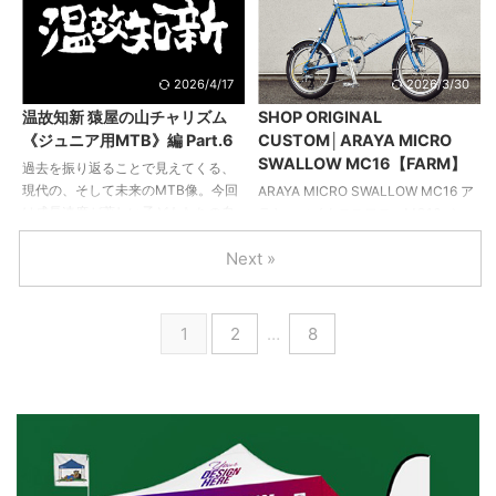
キャンプに出かける自転車として購
ラインとTラインのいずれを購入する
入したものの、使用目的をガラリと
か迷いつつも、フレームカラーが決
転換。快適に移動できる通勤号とす
め手となり本モデルを選んだオーナ
るべく、走行性能の向上を狙ったカ
ー。 Tラインに迫る軽量な車体、Tラ
2026/4/17
2026/3/30
スタムに着手した。 メインメニュー
インを凌ぐ走行性能を手に入れるべ
温故知新 猿屋の山チャリズム
SHOP ORIGINAL
は足まわりの大径化とドライブトレ
く、スペック重視のスパルタンなカ
《ジュニア用MTB》編 Part.6
CUSTOM│ARAYA MICRO
インのハイギアード化による高速巡
スタムでまとめ上げた。特筆すべき
SWALLOW MC16【FARM】
行性能の見直し。 コクピットまわり
は走りの要となる足まわり＆ドライ
過去を振り返ることで見えてくる、
を一新することで、より理想に近い
ブトレイン。 シールドベアリングを
現代の、そして未来のMTB像。今回
ARAYA MICRO SWALLOW MC16 ア
乗車ポジションとカッチリとした剛
採用するハブスミスのホイールにミ
は成長速度が著しい子どもたちの自
ラヤ マイクロスワローMC16 ベー
性感を手に入れた。各部の軽量化を
ニモッズの7速化キットおよび58Tチ
転車について、SDGs的アイデアも踏
ス車の魅力を引き出す玄人好みのカ
含め、ス ...
Next »
ェーンリングを組み合わ ...
まえつつ、お話をうかがいました。
スタム ビンテージパーツの使用にこ
今泉紀夫 ワークショップモンキー店
だわることなく、現代のパーツをス
主。MTB 誕生以前からそのシーンの
マートに取り入れながら、雰囲気の
すべてを見てきたまさに歴史の生き
あるシルエットにカスタムされたマ
1
2
…
8
証人。日本人による日本のフィール
イクロスワロー。 かつてオーナーが
ドにマッチする日本人のためのフレ
ロードバイクで使用していたディレ
ーム、モンキーシリーズの開発にも
イラー＆スプロケットに、デッドス
意欲的。 http://www.monkey-
トックのダブルレバーを組み合わせ
magic.com/ 今号にはジュニア車の特
ることで、インデックス機能を殺さ
集があるとのことなので、その辺り
ずに操作できる10速化を実現させて
の話を少々。うちでは子 ...
いる。 クランクまわりからライトな