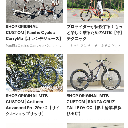
ムの店主。 実走行できるようにレス
性と機能性の向上から軽量化に至る
トアを検討していたが、マイクロス
まで、拡張性に長けたベース車に対
ワローを入手したことで「マイクロ
してあらゆる側面からアプローチを
2025/10/3
2025/9/12
ハリーはオリジナルに近い状態で保
おこなった。 注目ポイントはオリジ
SHOP ORIGINAL
プロライダーが伝授する！もっ
存、マイクロスワローを走りを満喫
ナルインポートアイテムでもあるハ
CUSTOM│Pacific Cycles
と楽しく乗るためのMTB【得】
できるようにカスタム」と思考を転
ブスミスのホイールをセットした足
CarryMe【オレンヂジュース】
テクニック
換。 あえてビンテージパーツ等の投
まわり。滑らかな回転性能と軽量化
入を避け、コクピットまわりやトラ
を両立させつつ、外装4 速化へのカ
Pacific Cycles CarryMe パシフィッ
「キャリアはそこそこあるんだけど
イブトレインを見直すことで、50キ
スタムにも大きく貢献している。 パ
クサイクルズ キャリーミー 夫婦で
なかなか上手くならない……」そんな
ロを超えるようなサイクリン ...
ーツは細かい部分まで可能な限りブ
楽しむパーツ＆カラーのコーディネ
マウンテンバイカーに贈るテクニッ
ラック色にて統一し、車体全体を重
イト オーナー夫婦がかつて所有して
ク向上のための本企画。スマート＆
厚なイメー ...
いた思い入れのあるクルマのカラー
気持ちよく走れるようになる練習方
を参考にしつつ、ショップスタッフ
法を紹介します。 今回の生徒 編集部
と一緒に楽しみながらフレーム塗装
ヨコキ ご存知（？）本誌編集長。
のアイデアを検討。 キャリーミーを
2009年の創刊時にはMTBを所有すら
2025/9/11
2025/9/10
ベースとして完成させた新たな愛車
していなかったヨコキでしたが翌
SHOP ORIGINAL MTB
SHOP ORIGINAL MTB
がこちらの2台だ。車体のカラーとお
年、愛車を手に入れてからは地味に
CUSTOM│Anthem
CUSTOM│SANTA CRUZ
そろいのフロントバッグ＆サドルバ
練習を続け、26インチ時代にはマニ
Advanced Pro 29er 2【サイ
TALLBOY CC【影山輪業 横浜
ッグは、地元栃木の帆布かばん店で
ュアルまでマスター……しかけていた
クルショップサッサ】
杉田店】
オーダーにて製作されたオンリーワ
ものの、27.5インチ化の到来ととも
ン。 各部のパーツは2台の仕様がま
にさまざまなことができなくなり現
GIANT Anthem Advanced Pro 29er
SANTA CRUZ TALLBOY CC サンタ
ったく同じにならないよう、両 ...
在に至ります。あの輝きを取り戻す
2 ジャイアント アンセム アドバン
クルズ トールボーイCC 軽快なペダ