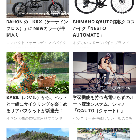
ル専用コンポーネントとして
イクルされたポリエステル素材を採
GRX（RX827シリーズ）を追加。 ド
用した高機能Tシャツです。 ボタン
2025/6/6
2025/6/5
ロップハンドル車においても1×12速
付きの3バックポケットを備え、サイ
DAHON の「K9X（ケーナイン
SHIMANO Q’AUTO搭載クロス
の完全ワイヤレス変速を実現する、
クリングにも最適。胸ポケットとピ
クロス）」に Newカラーが仲
バイク「NESTO
グラベルライダー待望のラインアッ
スネームがデザインのアクセントに
間入り
AUTOMATE」
プをそろえてきた。 2×12速のロード
もなっています。 同仕様で長袖タイ
＆グラベル用グループセットで導入
プの「シティライド ロングT」もラ
コンパクトフォールディングバイク
ホダカのスポーツバイクブランド
されたワイヤレスコックピット技術
インアップ。 こんな方におススメ！
の理想形を追求する「Kシリーズ」の
「NESTO（ネスト）」より、シマノ
をベースとしながら、M9200シ ...
●よりカジュアルなコーディネイト
16インチモデル「K9X」に待望の新
の新しいコンポーネント
で自転 ...
色「RED×BLACK」が登場。 レッド
「Q'AUTO（クオート）」を搭載した
×ブラックは2018年にK3がリリース
クロスバイク「AUTOMATE（オート
された際のカラーリングで、多くの
メイト）」が2025年11月に発売され
要望があり、今回、「K9X」に採用
ます。 SHIMANO Q'AUTOはQUES
されました。 DAHON K9X ダホン
1×10 / 11sに対応したDi2変速システ
2025/6/5
2025/6/5
ケーナインクロス ＊2024 グッドデ
ムで、AI学習機能を備えライダーの
BASIL（バジル）から、ペット
学習機能を持つ充電いらずのオ
ザイン賞受賞モデル コンパクトフォ
ペダリングに応じて最適な変速を自
と一緒にサイクリングを楽しめ
ート変速システム、シマノ
ールディングバイクの理想形を追求
動で行う（オートマチックシフト）
るリアバスケットが新発売！
「Q’AUTO（クォート）」
する「Kシリーズ」に新たに加わっ
革新的なシステムを実現しました。
た、16インチ最新モデル。9速化、
また充電も不要。 AUTOMATEは、
オランダ発の自転車用品ブランド、
バッテリーを搭載しない一般の自転
Discブレーキ化、16インチ化を果た
SHIMANO Q'AUTOがもたらす“賢さ”
BASIL（バジル）から、ペットと一
車でのオート変速を可能にするシス
すとともにホイ ...
...
緒にサイクリングを楽しめるリアバ
テム、「Q’AUTO（クォート）」がシ
スケット「BUDDY DOG BICYCLE
マノより発表されました。 昨今の自