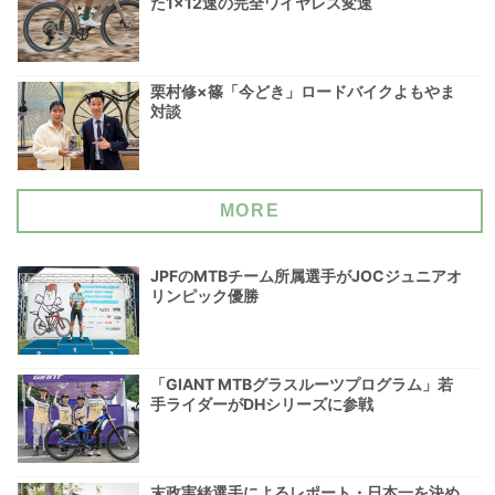
た1×12速の完全ワイヤレス変速
栗村修×篠「今どき」ロードバイクよもやま
対談
MORE
JPFのMTBチーム所属選手がJOCジュニアオ
リンピック優勝
「GIANT MTBグラスルーツプログラム」若
手ライダーがDHシリーズに参戦
末政実緒選手によるレポート・日本一を決め