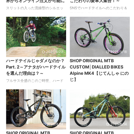
界からオンライン注文が可能に
こだわりの愛車大集合！～
世界中のライダーに長年愛用されて
のみでまとめ上げている。ホイール
きました。ペダルやシューズの技術
をマレット化することで旋回性を向
スリットの入った流線型のシルエッ
SNSでハードテイルへのこだわり＆
進化、そしてライダーのニーズの変
上。各部に配置したゴールドパーツ
トが目を引く東京発の折りたたみ自
愛車写真を募集したところ、想像以
化を受け、SHIMANOはペダルとクリ
もワンポイントに。インスタグラム
転車「iruka」。そのウェブサイトが
上に多くの投稿が！ すてきなエピソ
ートの ...
...
全面リニューアルし、公開されまし
ードと写真をお送りいただいた方々
た。 https://www.iruka.tokyo 以下、
を厳選してご紹介します！ハードテ
プレスリリースより。 今回のリニュ
イルの魅力が伝わりますように……。
ーアルでは、テスラやレッドブル、
『ハードテイルじゃダメなのか？』
ハズブロといった多くの世界的な有
特集 ハードテイルじゃダメなのか？
2025/8/22
2025/8/18
力ブランドを含む、全世界で500万
Part.1～MTB本来の楽しさを見つめ
ハードテイルじゃダメなのか？
SHOP ORIGINAL MTB
を超えるマーチャントが採用してい
直す最適の選択肢～ ハードテイルじ
Part. 2～アナタがハードテイル
CUSTOM│DIALLED BIKES
ることで知られるカナダ発の世界最
ゃダメなのか？Part. 2～アナタがハ
を選んだ理由は？～
Alpine MK4【じてんしゃ にの
大級のEコマースプラットフォーム
ードテイルを選んだ理由は？～ ハー
じ】
「Shopify」を基盤として利用し、
ドテイルじゃダメなのか？Part. 3～
フルサス全盛のこのご時世、ハード
irukaの全ての製品を全世界からオン
ハードテイルオーナーこだわりの愛
テイルに乗るマウンテンバイカーは
DIALLED BIKES Alpine MK4 ダイア
ラインで注文 ...
車大集合！～ Bansh ...
肩身の狭い思いをしている？ そんな
ルドバイクス アルパインマーク4 1台
ことは断じてありません。 ここでは
でマルチに活躍する頼れる万能ハー
ハードテイルで走りを楽しむオーナ
ドテイル ベースはアグレッシブなグ
ーたちのリアルな声をお届けしま
ラフィックとは裏腹に快適かつリズ
す！ 『ハードテイルじゃダメなの
ミカルな乗車フィールを提供してく
か？』特集 ハードテイルじゃダメな
れるマンガンモリブデン鋼のフレー
2025/8/14
2025/8/14
のか？Part.1～MTB本来の楽しさを
ム。 にのじの店主が駆るこのアルパ
SHOP ORIGINAL MTB
SHOP ORIGINAL MTB