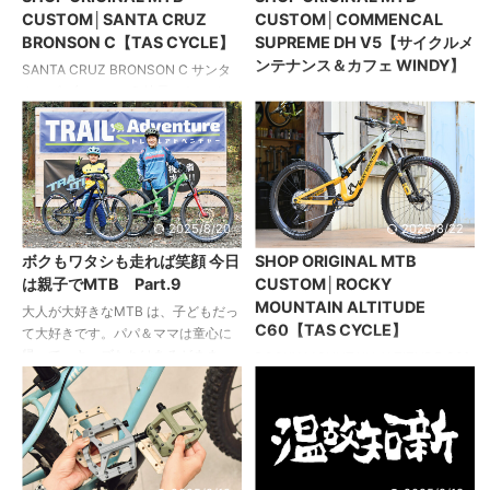
見つめ直す最適の選択肢～ ハードテ
インマーク4 はトレイルライドのみ
CUSTOM│SANTA CRUZ
CUSTOM│COMMENCAL
イルじゃダメなのか？Part. 2～アナ
ならず、初心者をダウンヒルコース
BRONSON C【TAS CYCLE】
SUPREME DH V5【サイクルメ
タがハードテイルを選んだ理由は？
でアテンドする際にも登用される使
ンテナンス＆カフェ WINDY】
～ ハードテイルじゃダメなのか？
い勝手に優れた1 台だ。 各部に配置
SANTA CRUZ BRONSON C サンタ
Part. 3～ハードテイルオーナーこだ
されたパープルのアルマイトパーツ
クルズ ブロンソンC 地元のトレイル
COMMENCAL SUPREME DH V5 コ
わりの愛車大集合！～ &nbsp ...
は「自分たち世代にとってはちょっ
を満喫できる極上の乗り味を手に入
メンサル シュプリームDH V5 ワール
とダサいカラーなので、 ...
れる これまでサンタクルズのE-MTB
ドカップ最速仕様をイメージして仕
でトレイルライドを楽しんできたオ
上げた1台 近年、ワールドカップでそ
ーナーだったが、山遊びに熱中して
の戦闘力の高さを証明してきたコメ
いる間に自然と体力が向上。 「ペダ
ンサルのダウンヒルマシン。 そのス
ルバイクでも余裕で登れる」という
ペックに惚れ込んでV4.2に引き続
2025/8/20
2025/8/22
確信を得て、新たにブロンソンを入
き、新たにV5でもショップのデモバ
ボクもワタシも走れば笑顔 今日
SHOP ORIGINAL MTB
手したという。 完成車ベースなが
イクを組み上げたウインディー。メ
は親子でMTB Part.9
CUSTOM│ROCKY
ら、フレームを除くほぼすべてのパ
タリックグリーンが印象的な限定カ
MOUNTAIN ALTITUDE
ーツを好みのアイテムに一新。納得
ラーのフレームに赤色のサスペンシ
大人が大好きなMTB は、子どもだっ
C60【TAS CYCLE】
のいく走りを実現すべく、クリスキ
ョンフォークをセットした出で立ち
て大好きです。パパ＆ママは童心に
ングのオーダーホイール、ケーンク
はチームエディションさながら。 ネ
帰って、キッズたちはあるがまま
ROCKY MOUNTAIN ALTITUDE C60
リークのチタンクランクほか、機 ...
クスティーのカーボンリムを採用し
に。大自然の中で思いっきりライド
ロッキーマウンテン アルチチュード
た足まわりのアッセンブル ...
を満喫しちゃいましょう！ 左から 光
C60 サスペンションユニットをオー
希（こうき）くん（8歳） KONA
リンズでそろえた理想形 以前の乗っ
HONZO 24 中村光宏さん KONA
ていたアルミフレームのアルチチュ
PROCESS 134 この春から3年生にな
ードからカーボンフレームへ入れ替
った光希くん。そのキャリアはラン
えを決行したオーナー。 移植されて