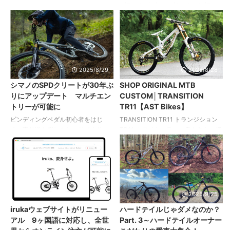
ジも魅力だ。 あえて尖った部分をつ
イン、ブレーキなどのコンポーネン
ブランド〈ブロンプトン〉がブラン
SPECIALIZED S-WORKS STUMP
くらない「中途半端なジャンル」を
トに至るまで、英国ブランドのアル
ド初となる20インチモデル「G
JUMPER HT スペシャライズド S ワ
狙うことで ...
ミ製パーツでまとめた。 グリーン ...
Line」を日本市場で発売します。 発
ークス スタンプジャンパー HT 街乗
売は2025年の10月予定。9月1日
りからレース参戦まで戦闘力を高め
（月）より、フラッグシップストア
る軽量化カスタム 最新の規格ではな
「Brompton Tokyo」ならびに全国の
いものの、まだまだ戦闘力の高いハ
ブロンプトンG Line取扱店で試乗お
ードテイルフレーム。街乗りや里山
2025/8/29
2025/8/28
よびプレオーダーを開始します。 以
ライド、ヒルクライムやシクロクロ
シマノのSPDクリートが30年ぶ
SHOP ORIGINAL MTB
下、プレスリリースより。 1975年ロ
スなど、幅広い使い方にマッチする
りにアップデート マルチエン
CUSTOM│TRANSITION
ンドン発、移動の常識を変えた折り
カスタマイズを施した。 もともとフ
トリーが可能に
TR11【AST Bikes】
たたみ自転車の誕生から50年。ブロ
レーム＆フォークでのセット販売だ
ンプトンは再び常識を覆します。
ったが、より軽く使うシーンに合っ
ビンディングペダル初心者をはじ
TRANSITION TR11 トランジション
「G Line」は、フルサイズバイクの
たフォークへアップグレード。軽量
め、寄り道を楽しみたいサイクリス
TR11 ホワイトカラーに身を包む一切
ような乗り心地、 ...
化を考慮して選んだカーボンホイー
ト、トレイルライドやレースに参加
の妥協を排した仕様 ホワイトのカラ
ルには、シクロクロス ...
するマウンテンバイカーまで幅広い
ーリングにこだわるオーナーの要望
層に愛用されてきたシマノのSPDク
に応えるべくASTが仕上げたダウン
リートが大幅アップデート。新型
ヒルバイク。カドワキコーティング
「CL-MT001」はマルチ方向からの
の手によるハイクオリティなカスタ
エントリーが可能となり、使いやす
ムペイントを施すことで、世界に1台
2025/8/26
2025/9/25
さ＆歩きやすさも向上しました。 以
だけのフルスペックバイクが誕生し
irukaウェブサイトがリニュー
ハードテイルじゃダメなのか？
下、プレスリリースより。 1995年に
た。 カスタムに関しても一切の妥協
アル 9ヶ国語に対応し、全世
Part. 3～ハードテイルオーナー
登場した「SM-SH51」クリートは、
を排し、考えられる最高のアイテム