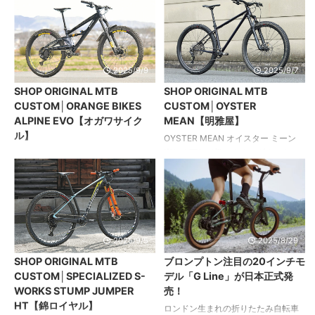
日は到来する ...
スドプロ 29er 2 目指すはベストタイ
リング＆下り性能 理想の走りを叶
ムの更新 SDA王滝に挑戦するカス
えるスペック 影山輪業の店長が新た
タム これまではハードテイルでSDA
な相棒として迎え入れたこのトール
王滝に参戦していたオーナーが自己
ボーイ。別途、ダウンヒルバイクも
ベストを更新すべく新たに手に入れ
所有するため、ダウンカントリー的
2025/9/9
2025/9/7
たフルサスMTB、それがこのアンセ
な走りから気軽なパークライドま
SHOP ORIGINAL MTB
SHOP ORIGINAL MTB
ム。完成車ベースながら、軽量化と
で、1台で幅広く楽しめる下り系のス
CUSTOM│ORANGE BIKES
CUSTOM│OYSTER
操作性の向上を狙って各部のコンポ
ペックにまとめ上げた。 ベース車は
ALPINE EVO【オガワサイク
MEAN【明雅屋】
ーネントはすべてXTシリーズにアッ
29インチモデルだが、フレームの調
ル】
プグレードされている。 また、ベー
整機能を利用してBB ハイトをハイポ
OYSTER MEAN オイスター ミーン
ス車には元々カーボンリムを採用す
ジションに設定し、トラベル量が
楽しく下れて扱いやすいダウンカン
ORANGE BIKES ALPINE EVO オレ
る軽量なホイールが装備されていた
10mm長めのフォークをセットする
トリーハードテイル 多種多様なMTB
ンジ アルパインエヴォ 英国ブラン
が、マ ...
ことで、乗り味が好みというマレ ...
に乗ってきた明雅屋の店主が理想を
ドにこだわったオリジナリティあふ
探りつつ、オリジナルフレームを作
れる1台 最初に購入したハードテイル
成。 目指したのはハードテイルのダ
に増車する形でオーナーが選んだ2
ウンカントリーバイクだ。フルサス
台目の愛車はアルミフレームにこだ
ダウンカントリーのジオメトリーを
わった英国ブランド、オレンジのア
2025/9/5
2025/8/29
そのままハードテイルに落とし込む
ルパインエヴォ。 オーリンズの前後
SHOP ORIGINAL MTB
ブロンプトン注目の20インチモ
のではなく、下りやすさを意識した
サスペンションが搭載されたフレー
CUSTOM│SPECIALIZED S-
デル「G Line」が日本正式発
バランスの良い設計に。コストパフ
ムキットをベースとしながら、あえ
WORKS STUMP JUMPER
売！
ォーマンスやメンテナンス性の高さ
てカーボン製パーツの使用を避け、
HT【錦ロイヤル】
を重視したフレンドリーなパッケー
コクピットまわりからドライブトレ
ロンドン生まれの折りたたみ自転車