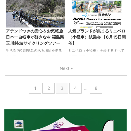
BASKET MIK2.0（バディ ドッグ バ
転車における、オート変速という技
イシクル バスケット ミック2.0）」
術は、主にE-BIKE（電動アシスト自
と「PASJA DOG BASKET
転車）のテクノロジーとともに語ら
MIK2.0（パスジャ ドッグ バスケッ
れる機能でした。 シマノはその概念
2025/5/28
2025/5/23
ト ミック2.0）」を2025年6月6日に
を覆し、バッテリーを搭載しない通
アテンドつきの安心＆お気軽旅
人気ブランドが集まるミニベロ
発売します。 【BUDDY DOG
常の自転車でもオート変速を可能に
日本一自転車が好きな村 福島県
（小径車）試乗会 【6月15日開
BICYCLE BASKET MIK2.0】 ・ペッ
しました。 Q’AUTOは学習機能を持
玉川村deサイクリングツアー
催】
トが噛んでも壊れにくい、耐久性の
つソフトウェアを搭載。ライダーに
ある合成樹脂製 ・ペットの爪が引っ
とって適切なギアを学習し自動で変
生活圏内や馴染みのある場所を走る
ミニベロ（小径車）を愛するすべて
かかり ...
速、ライダーは変速タイミングを考
のと知らない土地を走るのとでは、
の自転車ファンに贈るイベント、
える必要はなく、前方に広がる景色
サイクリングに必要な経験値は大き
「世田谷ミニベロフェスタ2025」
へ意識を ...
Next »
く異なります。「自転車旅はしてみ
が、2025年6月15日（日）、駒沢公
たいけど自信がない」というみなさ
園ハウジングギャラリー
ん、まずはツアーへの参加から始め
（https://kphg.jp/）にて開催されま
てみませんか？ 取材チームが訪れた
す。 人気の10ブランドが一堂に集結
1
2
3
4
…
8
のは、近年〈日本一自転車が好きな
し、「最新モデルの展示＆試乗会」
村〉としてサイクリストから注目を
を実施。さらに、「ブランドグッズ
集めている福島県の玉川村。「体力
などが当たる抽選会」や、子ども向
に自信がない」という人にもオスス
けの「自転車教室」、ミニベロを使
メのルートです。 取材チームが訪れ
ったアクティビティなど、大人から
たのは、近年〈日本一自転車が好き
子どもまで楽しめる内容が盛りだく
な村〉としてサイクリストから注目
さんの1日です。 【１】 人気ブラン