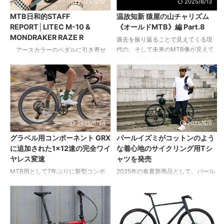
2025/8/12
2025/8/13
バイクからスタート、いまのバイク
いるパーツも多いが、これまで使用
MTB日和的STAFF
温故知新 猿屋の山チャリズム
に乗り換えてから2年。 「スピード
してきたオーリンズのフォークの滑
REPORT│LITEC M-10 &
《オールドMTB》編 Part.8
が出せるのが楽しい」というダウン
らかな動きに感銘を受けて、本モデ
MONDRAKER RAZE R
ヒラー気質を持ち、2023シーズンは
ルではリアユニットにもオーリンズ
過去を振り返ることで見えてくる現
2年生クラスで2戦 勝（岩岳＆菖蒲
のアイテムをインストールすること
代の、そして未来のMTB像が見えて
アースカラーのペダルに引き寄せ
谷）という好成績。高校 ...
に。ステム、クランク、ペダルはレ
くる。 今回は巻頭特集の振り返りも
られて 好みの方向性にマッチする脱
ースフェイスでそろえるなど、こだ
兼ねて、ハードテイルに関する考え
力系のペダルとの出会い 前号の「フ
わりもなかなか。 トレイルラ ...
方について、ノリさんからお話をう
ラットペダルカタログ」ページで、
かがいました。 今泉紀夫 ワークショ
37セットのペダルを撮影しました。
ップモンキー店主。MTB 誕生以前か
ひとくちにペダルといっても、それ
らそのシーンのすべてを見てきたま
ぞれの形状に個性があり、カラフル
さに歴史の生き証人。日本人による
なラインアップは見ているだけで心
2025/6/24
2025/6/6
日本のフィールドにマッチする日本
が躍ります。「かっこいいなぁ」と
グラベル用コンポーネント GRX
パールイズミがコットンのよう
人のためのフレーム、モンキーシリ
いうペダルもたくさんあったのです
に追加された1×12速の完全ワイ
な着心地のサイクリング用Tシ
ーズの開発にも意欲的。
が、アルマイト系のカラーアイテム
ヤレス変速
ャツを発売
http://www.monkey-magic.com/ 最
より個人的にひかれたのがペタッと
近はオールドMTBが集まるイベント
した色味が印象的なナイロンペダ
MTB用として7年ぶりに新型コンポ
2025年の春夏新商品として、パール
が増えているようですね。 8 ...
ル。 我ながらお財布に優しい好みで
ーネントを登場させたシマノは、完
イズミが「シティライド T」「シテ
よかったなと……。なかでも、 ...
全ワイヤレス化されたXTR（M9200
ィライド ロングT」を発売。 「シテ
シリーズ）、デオーレXT（M8200シ
ィライド T」はコットンのような肌
リーズ）、デオーレ（M6200シリー
触りと優れた吸汗速乾性が特徴。着
ズ）が注目される中、さらにグラベ
やすいシンプルなデザインと、リサ