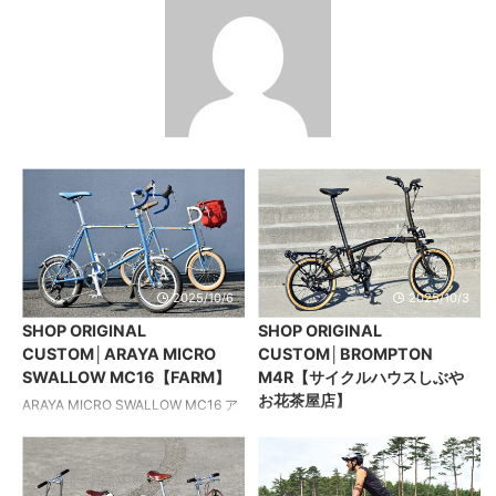
2025/10/6
2025/10/3
SHOP ORIGINAL
SHOP ORIGINAL
CUSTOM│ARAYA MICRO
CUSTOM│BROMPTON
SWALLOW MC16【FARM】
M4R【サイクルハウスしぶや
お花茶屋店】
ARAYA MICRO SWALLOW MC16 ア
ラヤ マイクロスワローMC16 ヴィン
BROMPTON M4R ブロンプトン
テージスタイルを気軽に楽しむスペ
M4R ベース車の拡張性を最大限に活
ック 40年に渡りオリジナルのマイク
かしたカスタム カスタムに意欲的な
ロハリーを所有し続けているファー
オーナーの要望に応えるべく、実用