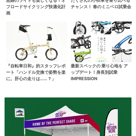
悪路のライドも楽しくなる！オ
たくさんの小径車を乗り比べる
フロードサイクリング快適化計
チャンス！ 春のミニベロ試乗会
画
2021/5/20
2024/2/15
『自転車日和』的スタッフレポ
最新スペックの 乗り心地を ア
ート「ハンドル交換で姿勢を楽
ップデート！身長別試乗
に。肝心の走りは……？」
IMPRESSION