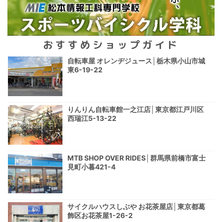
おすすめショップガイド
自転車屋 オレンヂジュース│栃木県小山市城
東6-19-22
りんりん自転車館一之江店│東京都江戸川区
西瑞江5-13-22
MTB SHOP OVER RIDES│群馬県前橋市富士
見町小暮421-4
サイクルハウスしぶや お花茶屋店│東京都葛
飾区お花茶屋1-26-2