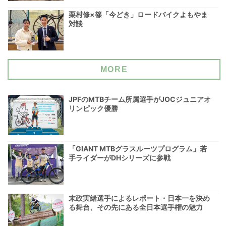
栗村修×篠「今どき」ロードバイクよもやま
対談
MORE
JPFのMTBチーム所属選手がJOCジュニアオ
リンピック優勝
「GIANT MTBグラスルーツプログラム」若
手ライダーがDHシリーズに参戦
末政実緒選手によるレポート・日本一を決め
る舞台、その先にある全日本選手権の魅力