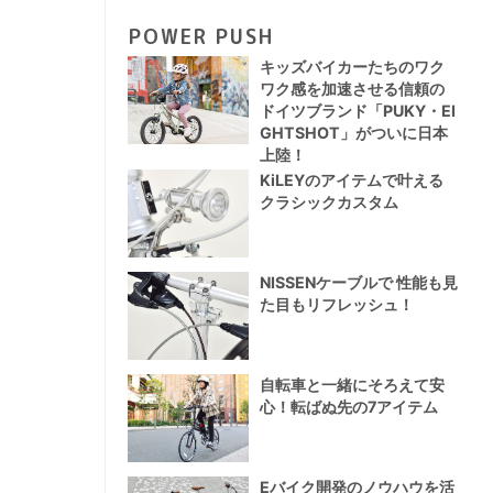
POWER PUSH
キッズバイカーたちのワク
ワク感を加速させる信頼の
ドイツブランド「PUKY・EI
GHTSHOT」がついに日本
上陸！
KiLEYのアイテムで叶える
クラシックカスタム
NISSENケーブルで 性能も見
た目もリフレッシュ！
自転車と一緒にそろえて安
心！転ばぬ先の7アイテム
Eバイク開発のノウハウを活