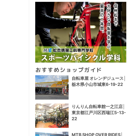
おすすめショップガイド
自転車屋 オレンヂジュース│
栃木県小山市城東6-19-22
りんりん自転車館一之江店│
東京都江戸川区西瑞江5-13-
22
MTB SHOP OVER RIDES│