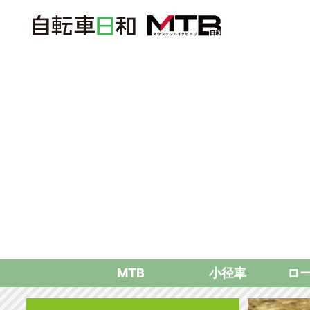
MTB
小径車
ロ