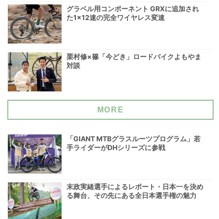
グラベル用コンポーネント GRXに追加され
た1×12速の完全ワイヤレス変速
栗村修×篠「今どき」ロードバイクよもやま
対談
MORE
「GIANT MTBグラスルーツプログラム」若
手ライダーがDHシリーズに参戦
末政実緒選手によるレポート・日本一を決め
る舞台、その先にある全日本選手権の魅力