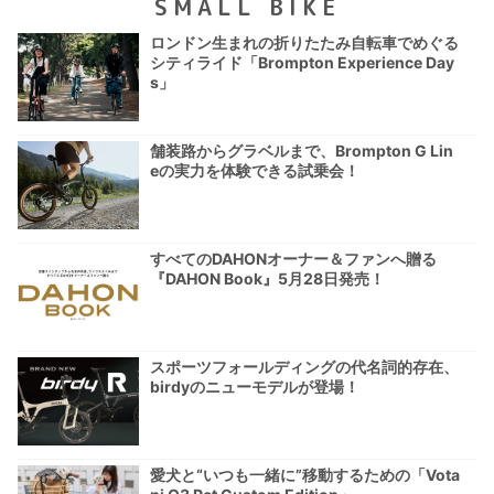
SMALL BIKE
ロンドン生まれの折りたたみ自転車でめぐる
シティライド「Brompton Experience Day
s」
舗装路からグラベルまで、Brompton G Lin
eの実力を体験できる試乗会！
すべてのDAHONオーナー＆ファンへ贈る
『DAHON Book』5月28日発売！
スポーツフォールディングの代名詞的存在、
birdyのニューモデルが登場！
愛犬と“いつも一緒に”移動するための「Vota