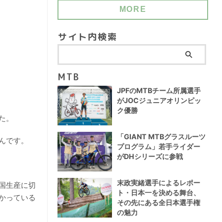
MORE
サイト内検索
MTB
JPFのMTBチーム所属選手
がJOCジュニアオリンピッ
ク優勝
た。
「GIANT MTBグラスルーツ
んです。
プログラム」若手ライダー
がDHシリーズに参戦
末政実緒選手によるレポー
国生産に切
ト・日本一を決める舞台、
かっている
その先にある全日本選手権
の魅力