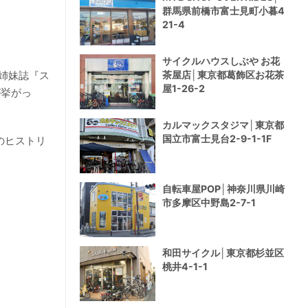
群馬県前橋市富士見町小暮4
21-4
サイクルハウスしぶや お花
茶屋店│東京都葛飾区お花茶
姉妹誌『ス
屋1-26-2
が挙がっ
カルマックスタジマ│東京都
国立市富士見台2-9-1-1F
のヒストリ
自転車屋POP│神奈川県川崎
市多摩区中野島2-7-1
和田サイクル│東京都杉並区
桃井4-1-1