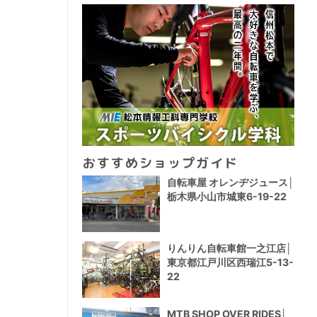
おすすめショップガイド
自転車屋 オレンヂジュース│
栃木県小山市城東6-19-22
りんりん自転車館一之江店│
東京都江戸川区西瑞江5-13-
22
MTB SHOP OVER RIDES│