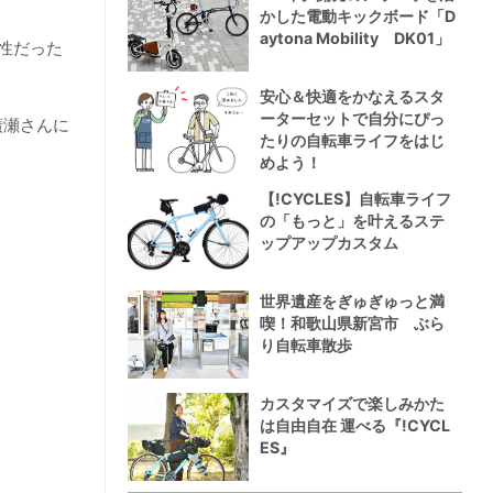
かした電動キックボード「D
aytona Mobility DK01」
性だった
安心＆快適をかなえるスタ
ーターセットで自分にぴっ
廣瀬さんに
たりの自転車ライフをはじ
めよう！
【!CYCLES】自転車ライフ
の「もっと」を叶えるステ
ップアップカスタム
世界遺産をぎゅぎゅっと満
喫！和歌山県新宮市 ぶら
り自転車散歩
カスタマイズで楽しみかた
は自由自在 運べる『!CYCL
ES』