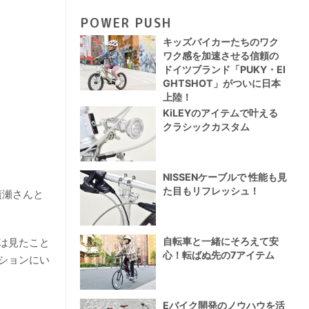
POWER PUSH
キッズバイカーたちのワク
ワク感を加速させる信頼の
ドイツブランド「PUKY・EI
GHTSHOT」がついに日本
上陸！
KiLEYのアイテムで叶える
クラシックカスタム
NISSENケーブルで 性能も見
た目もリフレッシュ！
廣瀬さんと
自転車と一緒にそろえて安
は見たこと
心！転ばぬ先の7アイテム
ションにい
Eバイク開発のノウハウを活