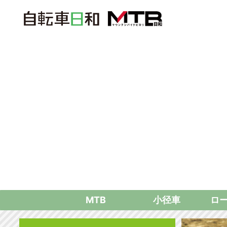
MTB
小径車
ロ