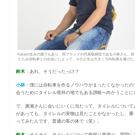
irukaの生みの親でもあり、同ブランドの代表取締役である小林さん。折
たたみ自転車との出会いによって、その人生は大きく方向転換を遂げた
鈴木
：あれ、そうだったっけ？
小林
：僕には自転車を作るノウハウがまったくなかったので
会うためにタイレル発祥の地でもある讃岐へ向かうことに
で、廣瀬さんに会いにいくに当たって、タイレルについて
があっても、タイレルの実物は見たことがなかったし、乗
ってみたんです、普通の客の体で（笑）。
鈴木
：そうそう、タイレルについて根掘り葉掘り、質問し