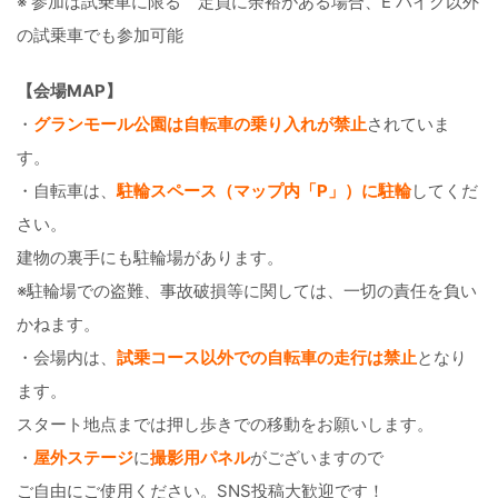
※ 参加は試乗車に限る 定員に余裕がある場合、E バイク以外
の試乗車でも参加可能
【会場MAP】
・
グランモール公園は自転車の乗り入れが禁止
されていま
す。
・自転車は、
駐輪スペース（マップ内「P」）に駐輪
してくだ
さい。
建物の裏手にも駐輪場があります。
※駐輪場での盗難、事故破損等に関しては、一切の責任を負い
かねます。
・会場内は、
試乗コース以外での自転車の走行は禁止
となり
ます。
スタート地点までは押し歩きでの移動をお願いします。
・
屋外ステージ
に
撮影用パネル
がございますので
ご自由にご使用ください。SNS投稿大歓迎です！