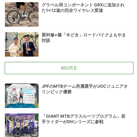
グラベル用コンポーネント GRXに追加され
た1×12速の完全ワイヤレス変速
栗村修×篠「今どき」ロードバイクよもやま
対談
MORE
JPFのMTBチーム所属選手がJOCジュニアオ
リンピック優勝
「GIANT MTBグラスルーツプログラム」若
手ライダーがDHシリーズに参戦