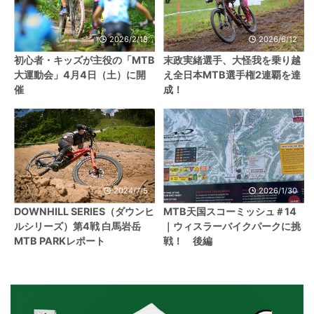
2026/2/18
2026/6/12
初心者・キッズが主役の「MTB
末政実緒選手、大怪我を乗り越
大運動会」4月4日（土）に開
え全日本MTB選手権2連覇を達
催
成！
2024/7/5
2026/1/30
DOWNHILL SERIES（ダウンヒ
MTB天国スコーミッシュ＃14
ルシリーズ）第4戦 白馬岩岳
｜ウィスラーバイクパークに挑
MTB PARKレポート
戦！ 後編