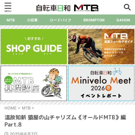
MTB
小径車
ロードバイク
BROMPTON
DAHON
HOME
>
MTB
>
温故知新 猿屋の山チャリズム《オールドMTB》編
Part.8
2025年8月7日