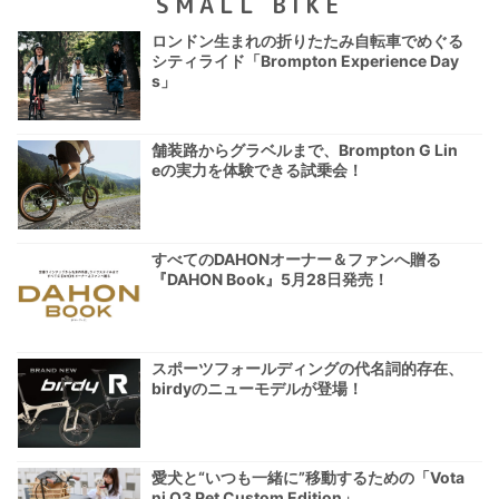
SMALL BIKE
ロンドン生まれの折りたたみ自転車でめぐる
シティライド「Brompton Experience Day
s」
舗装路からグラベルまで、Brompton G Lin
eの実力を体験できる試乗会！
すべてのDAHONオーナー＆ファンへ贈る
『DAHON Book』5月28日発売！
スポーツフォールディングの代名詞的存在、
birdyのニューモデルが登場！
愛犬と“いつも一緒に”移動するための「Vota
ni Q3 Pet Custom Edition」