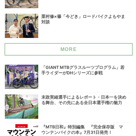
栗村修×篠「今どき」ロードバイクよもやま
対談
MORE
「GIANT MTBグラスルーツプログラム」若
手ライダーがDHシリーズに参戦
末政実緒選手によるレポート・日本一を決め
る舞台、その先にある全日本選手権の魅力
『MTB日和』特別編集 『完全保存版 マ
ウンテンバイクの本』7月31日発売！