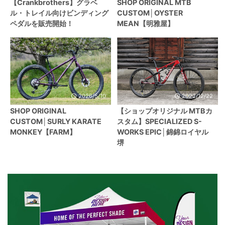
【Crankbrothers】グラベ
SHOP ORIGINAL MTB
ル・トレイル向けビンディング
CUSTOM│OYSTER
ペダルを販売開始！
MEAN【明雅屋】
2026/5/10
2022/12/22
SHOP ORIGINAL
【ショップオリジナル MTBカ
CUSTOM│SURLY KARATE
スタム】SPECIALIZED S-
MONKEY【FARM】
WORKS EPIC│錦錦ロイヤル
堺