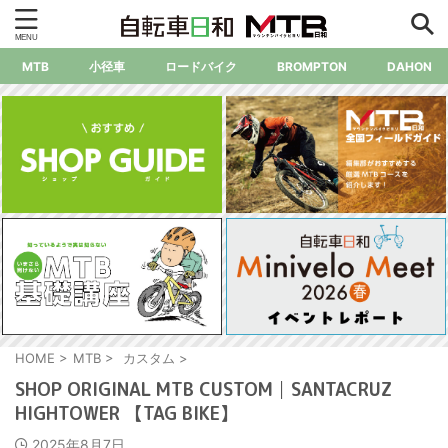
MTB
小径車
ロードバイク
BROMPTON
DAHON
HOME
>
MTB
>
カスタム
>
SHOP ORIGINAL MTB CUSTOM│SANTACRUZ
HIGHTOWER 【TAG BIKE】
2025年8月7日