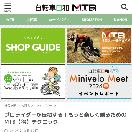
MTB
小径車
ロードバイク
BROMPTON
DAHON
HOME
>
MTB
>
ハウツー
>
プロライダーが伝授する！もっと楽しく乗るための
MTB【得】テクニック
2025年9月12日