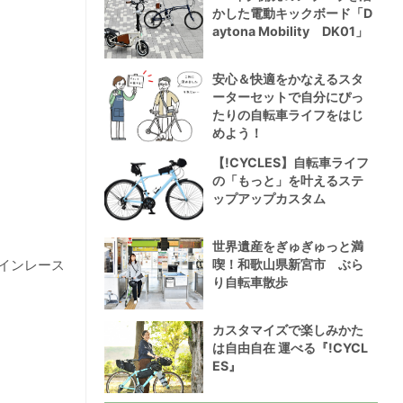
かした電動キックボード「D
aytona Mobility DK01」
安心＆快適をかなえるスタ
ーターセットで自分にぴっ
たりの自転車ライフをはじ
めよう！
【!CYCLES】自転車ライフ
の「もっと」を叶えるステ
ップアップカスタム
世界遺産をぎゅぎゅっと満
喫！和歌山県新宮市 ぶら
インレース
り自転車散歩
カスタマイズで楽しみかた
は自由自在 運べる『!CYCL
ES』