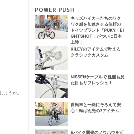
POWER PUSH
キッズバイカーたちのワク
ワク感を加速させる信頼の
ドイツブランド「PUKY・EI
GHTSHOT」がついに日本
上陸！
KiLEYのアイテムで叶える
クラシックカスタム
NISSENケーブルで 性能も見
た目もリフレッシュ！
しょうか。
自転車と一緒にそろえて安
心！転ばぬ先の7アイテム
Eバイク開発のノウハウを活