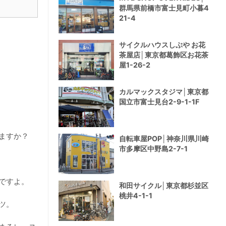
群馬県前橋市富士見町小暮4
21-4
サイクルハウスしぶや お花
茶屋店│東京都葛飾区お花茶
屋1-26-2
カルマックスタジマ│東京都
国立市富士見台2-9-1-1F
ますか？
自転車屋POP│神奈川県川崎
市多摩区中野島2-7-1
ですよ。
和田サイクル│東京都杉並区
桃井4-1-1
ツ。