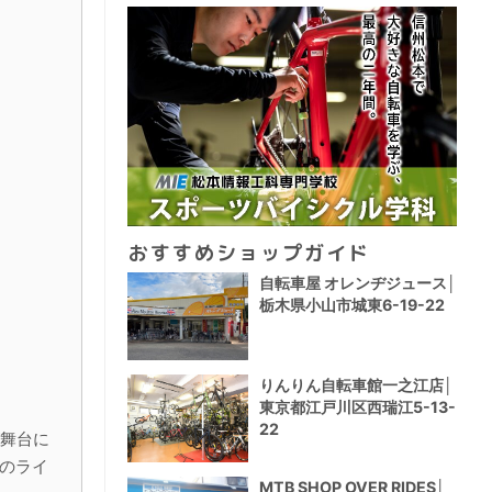
おすすめショップガイド
自転車屋 オレンヂジュース│
栃木県小山市城東6-19-22
りんりん自転車館一之江店│
東京都江戸川区西瑞江5-13-
22
が舞台に
のライ
MTB SHOP OVER RIDES│