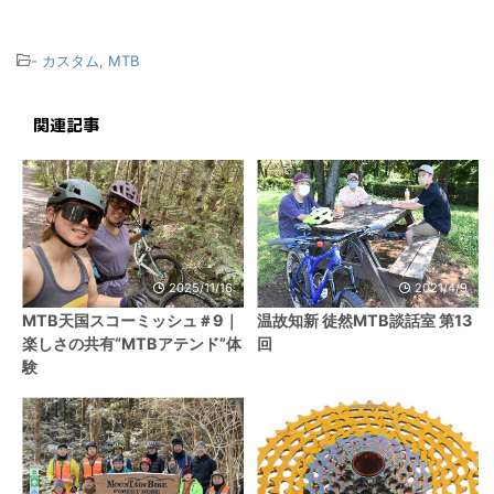
-
カスタム
,
MTB
関連記事
2025/11/16
2021/4/9
MTB天国スコーミッシュ＃9｜
温故知新 徒然MTB談話室 第13
楽しさの共有“MTBアテンド”体
回
験