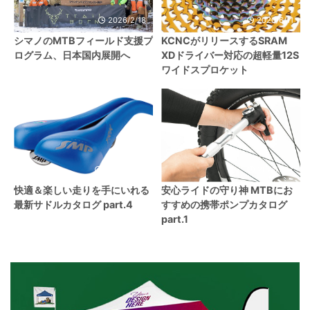
2026/2/18
2020/6/11
シマノのMTBフィールド支援プ
KCNCがリリースするSRAM
ログラム、日本国内展開へ
XDドライバー対応の超軽量12S
ワイドスプロケット
2020/11/29
2021/1/27
快適＆楽しい走りを手にいれる
安心ライドの守り神 MTBにお
最新サドルカタログ part.4
すすめの携帯ポンプカタログ
part.1