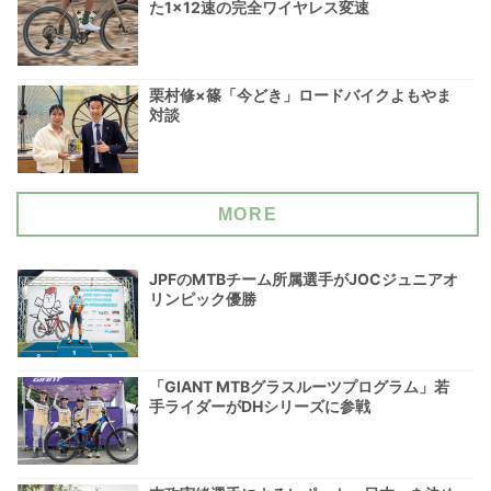
た1×12速の完全ワイヤレス変速
栗村修×篠「今どき」ロードバイクよもやま
対談
MORE
JPFのMTBチーム所属選手がJOCジュニアオ
リンピック優勝
「GIANT MTBグラスルーツプログラム」若
手ライダーがDHシリーズに参戦