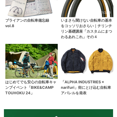
2020/12/24
2021/2/26
ブライアンの自転車備忘録
いまさら聞けない自転車の基本
vol.8
をコッソリおさらい｜チリンチ
リン基礎講座「カスタムにまつ
わるあれこれ」その４
2024/5/10
2021/11/17
はじめてでも安心の自転車キャ
「ALPHA INDUSTRIES ×
ンプイベント「BIKE&CAMP
narifuri」街にとけ込む自転車
TOUHOKU 24」
アパレルを発表