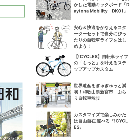
かした電動キックボード「D
aytona Mobility DK01」
安心＆快適をかなえるスタ
ーターセットで自分にぴっ
たりの自転車ライフをはじ
めよう！
【!CYCLES】自転車ライフ
の「もっと」を叶えるステ
ップアップカスタム
世界遺産をぎゅぎゅっと満
喫！和歌山県新宮市 ぶら
り自転車散歩
カスタマイズで楽しみかた
は自由自在 運べる『!CYCL
ES』
2025/5/28