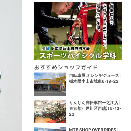
おすすめショップガイド
自転車屋 オレンヂジュース│
栃木県小山市城東6-19-22
りんりん自転車館一之江店│
東京都江戸川区西瑞江5-13-
22
MTB SHOP OVER RIDES│