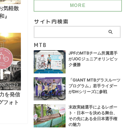
MORE
お気軽散
和』
サイト内検索
MTB
JPFのMTBチーム所属選手
がJOCジュニアオリンピッ
ク優勝
「GIANT MTBグラスルーツ
020/12/23
プログラム」若手ライダー
がDHシリーズに参戦
力を発信
グフォト
末政実緒選手によるレポー
ト・日本一を決める舞台、
その先にある全日本選手権
の魅力