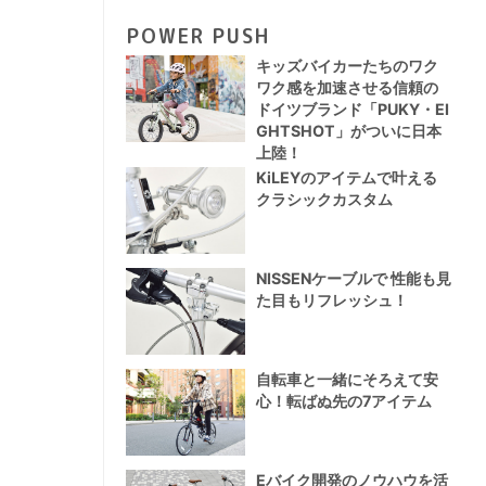
POWER PUSH
キッズバイカーたちのワク
ワク感を加速させる信頼の
ドイツブランド「PUKY・EI
GHTSHOT」がついに日本
上陸！
KiLEYのアイテムで叶える
クラシックカスタム
NISSENケーブルで 性能も見
た目もリフレッシュ！
自転車と一緒にそろえて安
心！転ばぬ先の7アイテム
Eバイク開発のノウハウを活