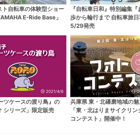
スト自転車の体験型ショー
『自転車日和』特別編集『
MAHA E-Ride Base」
歩から輪行まで 自転車旅日
5/29発売
2021/4/6
2
スーツケースの渡り鳥』の
兵庫県 東・北磻磨地域の魅
オ シリーズ」限定販売
「東・北はりまサイクリン
コンテスト」開催中！