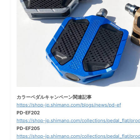
カラーペダルキャンペーン関連記事
https://shop-jp.shimano.com/blogs/news/pd-ef
PD-EF202
https://shop-jp.shimano.com/collections/pedal_flat/pr
PD-EF205
https://shop-jp.shimano.com/collections/pedal_flat/pr