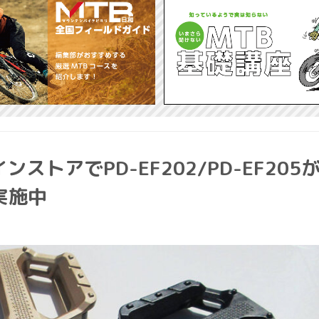
トアでPD-EF202/PD-EF205
実施中