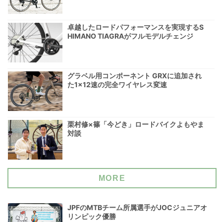
卓越したロードパフォーマンスを実現するS
HIMANO TIAGRAがフルモデルチェンジ
グラベル用コンポーネント GRXに追加され
た1×12速の完全ワイヤレス変速
栗村修×篠「今どき」ロードバイクよもやま
対談
MORE
JPFのMTBチーム所属選手がJOCジュニアオ
リンピック優勝