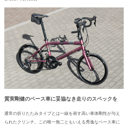
質実剛健のベース車に妥協なき走りのスペックを
通常の折りたたみタイプとは一線を画す高い車体剛性が与え
られたクリンチ。この唯一無二ともいえる秀逸なベース車に