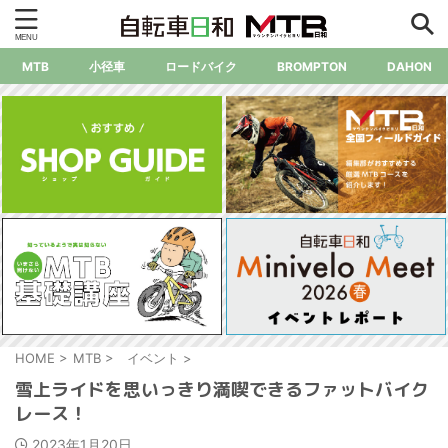
MTB
小径車
ロードバイク
BROMPTON
DAHON
HOME
>
MTB
>
イベント
>
雪上ライドを思いっきり満喫できるファットバイク
レース！
2023年1月20日