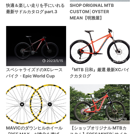
快適＆楽しい走りを手にいれる
SHOP ORIGINAL MTB
最新サドルカタログ part.3
CUSTOM│OYSTER
MEAN【明雅屋】
2023/5/15
2021/8/3
スペシャライズドのXCレース
『MTB 日和』厳選 最新XCバイ
バイク・Epic World Cup
クカタログ
2024/1/6
2022/12/19
MAVICのダウンヒルホイール
【ショップオリジナル MTBカ