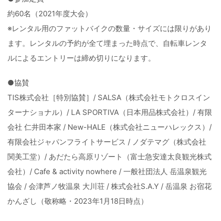
約60名（2021年度大会）
※レンタル用のファットバイクの数量・サイズには限りがあり
ます。レンタルの予約が全て埋まった時点で、自転車レンタ
ルによるエントリーは締め切りになります。
●協賛
TIS株式会社［特別協賛］/ SALSA（株式会社モトクロスイン
ターナショナル）/ LA SPORTIVA（日本用品株式会社）/ 有限
会社 仁井田本家 / New-HALE（株式会社ニューハレックス）/
有限会社ジャパンフライトサービス / ノダテマグ（株式会社
関美工堂）/ あだたら高原リゾート（富士急安達太良観光株式
会社）/ Cafe & activity nowhere / 一般社団法人 岳温泉観光
協会 / 会津芦ノ牧温泉 大川荘 / 株式会社S.A.Y / 岳温泉 お宿花
かんざし（敬称略・2023年1月18日時点）