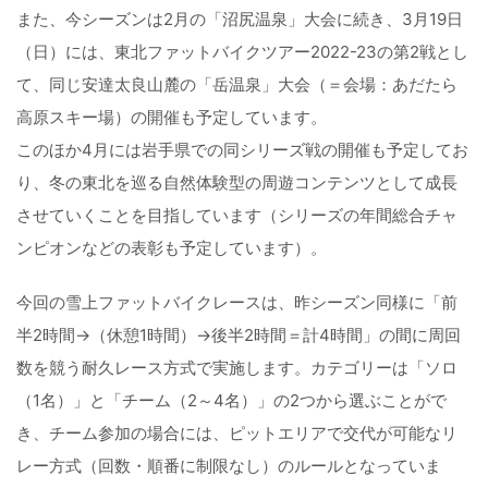
また、今シーズンは2月の「沼尻温泉」大会に続き、3月19日
（日）には、東北ファットバイクツアー2022-23の第2戦とし
て、同じ安達太良山麓の「岳温泉」大会（＝会場：あだたら
高原スキー場）の開催も予定しています。
このほか4月には岩手県での同シリーズ戦の開催も予定してお
り、冬の東北を巡る自然体験型の周遊コンテンツとして成長
させていくことを目指しています（シリーズの年間総合チャ
ンピオンなどの表彰も予定しています）。
今回の雪上ファットバイクレースは、昨シーズン同様に「前
半2時間→（休憩1時間）→後半2時間＝計4時間」の間に周回
数を競う耐久レース方式で実施します。カテゴリーは「ソロ
（1名）」と「チーム（2～4名）」の2つから選ぶことがで
き、チーム参加の場合には、ピットエリアで交代が可能なリ
レー方式（回数・順番に制限なし）のルールとなっていま