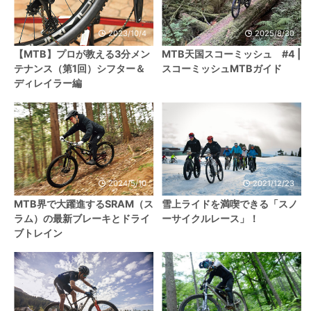
2023/10/4
2025/8/30
【MTB】プロが教える3分メン
MTB天国スコーミッシュ #4 |
テナンス（第1回）シフター＆
スコーミッシュMTBガイド
ディレイラー編
2024/5/10
2021/12/23
MTB界で大躍進するSRAM（ス
雪上ライドを満喫できる「スノ
ラム）の最新ブレーキとドライ
ーサイクルレース」！
ブトレイン