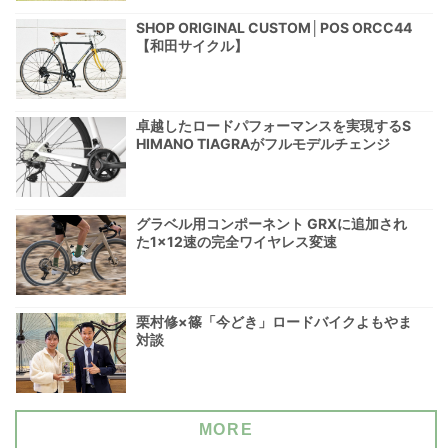
SHOP ORIGINAL CUSTOM│POS ORCC44
【和田サイクル】
卓越したロードパフォーマンスを実現するS
HIMANO TIAGRAがフルモデルチェンジ
グラベル用コンポーネント GRXに追加され
た1×12速の完全ワイヤレス変速
栗村修×篠「今どき」ロードバイクよもやま
対談
MORE