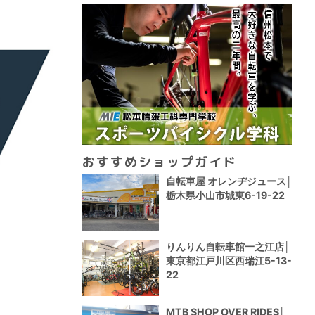
おすすめショップガイド
自転車屋 オレンヂジュース│
栃木県小山市城東6-19-22
りんりん自転車館一之江店│
東京都江戸川区西瑞江5-13-
22
MTB SHOP OVER RIDES│