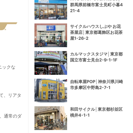
群馬県前橋市富士見町小暮4
21-4
サイクルハウスしぶや お花
茶屋店│東京都葛飾区お花茶
屋1-26-2
カルマックスタジマ│東京都
国立市富士見台2-9-1-1F
ニックな
自転車屋POP│神奈川県川崎
市多摩区中野島2-7-1
て、リアタ
和田サイクル│東京都杉並区
桃井4-1-1
、通常のダ