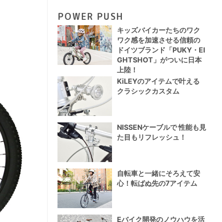
POWER PUSH
キッズバイカーたちのワク
ワク感を加速させる信頼の
ドイツブランド「PUKY・EI
GHTSHOT」がついに日本
上陸！
KiLEYのアイテムで叶える
クラシックカスタム
NISSENケーブルで 性能も見
た目もリフレッシュ！
自転車と一緒にそろえて安
心！転ばぬ先の7アイテム
Eバイク開発のノウハウを活