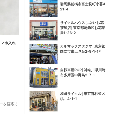
群馬県前橋市富士見町小暮4
21-4
サイクルハウスしぶや お花
茶屋店│東京都葛飾区お花茶
屋1-26-2
 スマホ入れ
カルマックスタジマ│東京都
国立市富士見台2-9-1-1F
自転車屋POP│神奈川県川崎
市多摩区中野島2-7-1
和田サイクル│東京都杉並区
桃井4-1-1
ーを幅広く