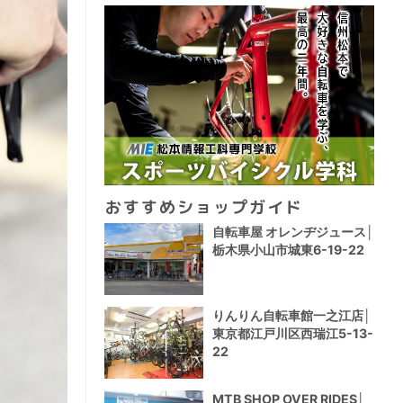
おすすめショップガイド
自転車屋 オレンヂジュース│
栃木県小山市城東6-19-22
りんりん自転車館一之江店│
東京都江戸川区西瑞江5-13-
22
MTB SHOP OVER RIDES│