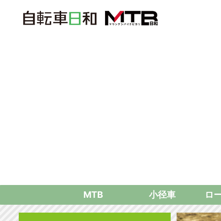
MTB
小径車
ロ