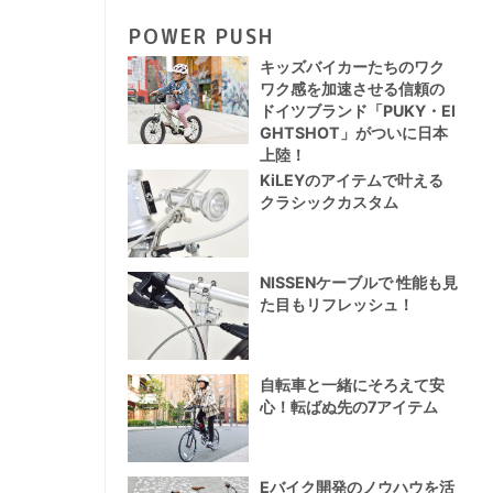
POWER PUSH
キッズバイカーたちのワク
ワク感を加速させる信頼の
ドイツブランド「PUKY・EI
GHTSHOT」がついに日本
上陸！
KiLEYのアイテムで叶える
クラシックカスタム
NISSENケーブルで 性能も見
た目もリフレッシュ！
自転車と一緒にそろえて安
心！転ばぬ先の7アイテム
Eバイク開発のノウハウを活