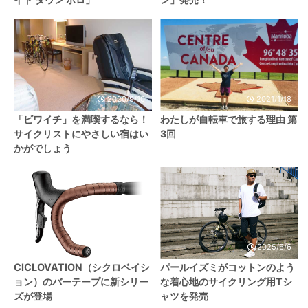
2020/9/10
2021/1/18
「ビワイチ」を満喫するなら！
わたしが自転車で旅する理由 第
サイクリストにやさしい宿はい
3回
かがでしょう
2021/12/4
2025/6/6
CICLOVATION（シクロベイシ
パールイズミがコットンのよう
ョン）のバーテープに新シリー
な着心地のサイクリング用Tシ
ズが登場
ャツを発売