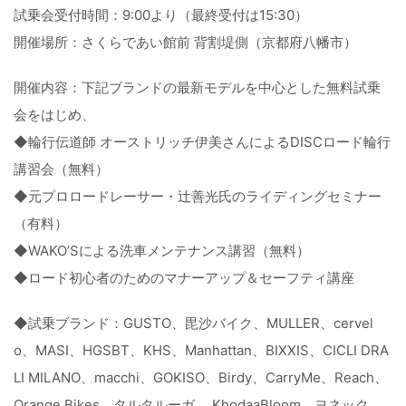
試乗会受付時間：9:00より（最終受付は15:30）
開催場所：さくらであい館前 背割堤側（京都府八幡市）
開催内容：下記ブランドの最新モデルを中心とした無料試乗
会をはじめ、
◆輪行伝道師 オーストリッチ伊美さんによるDISCロード輪行
講習会（無料）
◆元プロロードレーサー・辻善光氏のライディングセミナー
（有料）
◆WAKO’Sによる洗車メンテナンス講習（無料）
◆ロード初心者のためのマナーアップ＆セーフティ講座
◆試乗ブランド：GUSTO、毘沙バイク、MULLER、cervel
o、MASI、HGSBT、KHS、Manhattan、BIXXIS、CICLI DRA
LI MILANO、macchi、GOKISO、Birdy、CarryMe、Reach、
Orange Bikes、タルタルーガ、 KhodaaBloom、ヨネック