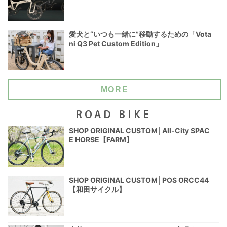
愛犬と“いつも一緒に”移動するための「Vota
ni Q3 Pet Custom Edition」
MORE
ROAD BIKE
SHOP ORIGINAL CUSTOM│All-City SPAC
E HORSE【FARM】
SHOP ORIGINAL CUSTOM│POS ORCC44
【和田サイクル】