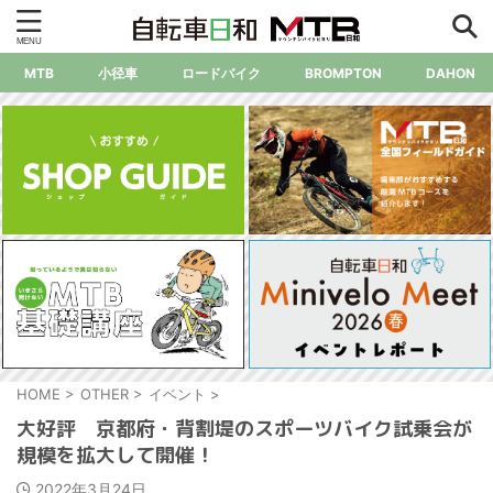
MTB
小径車
ロードバイク
BROMPTON
DAHON
HOME
>
OTHER
>
イベント
>
大好評 京都府・背割堤のスポーツバイク試乗会が
規模を拡大して開催！
2022年3月24日