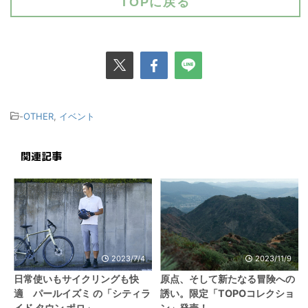
TOPに戻る
-
OTHER
,
イベント
関連記事
2023/7/4
2023/11/9
日常使いもサイクリングも快
原点、そして新たなる冒険への
適 パールイズミ の「シティラ
誘い。限定「TOPOコレクショ
イド タウン ポロ」
ン」発売！