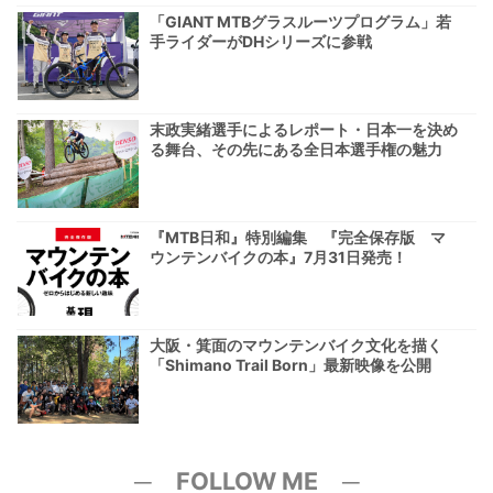
「GIANT MTBグラスルーツプログラム」若
手ライダーがDHシリーズに参戦
末政実緒選手によるレポート・日本一を決め
る舞台、その先にある全日本選手権の魅力
『MTB日和』特別編集 『完全保存版 マ
ウンテンバイクの本』7月31日発売！
大阪・箕面のマウンテンバイク文化を描く
「Shimano Trail Born」最新映像を公開
─ FOLLOW ME ─