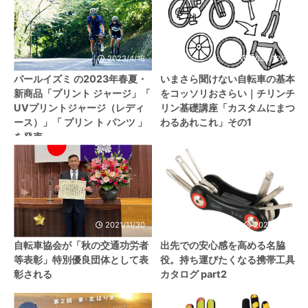
2023/4/18
2020/12/15
パールイズミ の2023年春夏・
いまさら聞けない自転車の基本
新商品「プリント ジャージ」「
をコッソリおさらい｜チリンチ
UVプリントジャージ（レディ
リン基礎講座「カスタムにまつ
ース）」「 プリン ト パンツ 」
わるあれこれ」その1
を発売
2021/11/30
2020/8/31
自転車協会が「秋の交通功労者
出先での安心感を高める名脇
等表彰」特別優良団体として表
役。持ち運びたくなる携帯工具
彰される
カタログ part2