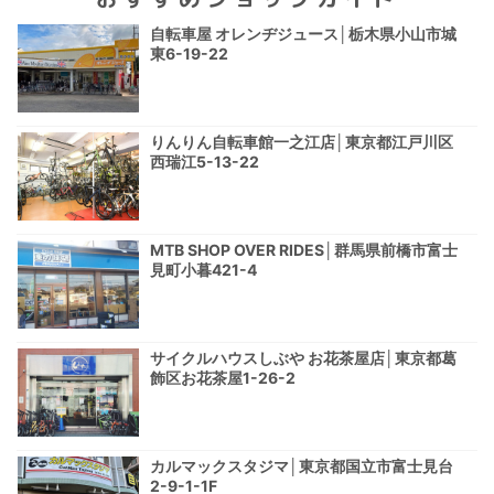
自転車屋 オレンヂジュース│栃木県小山市城
東6-19-22
りんりん自転車館一之江店│東京都江戸川区
西瑞江5-13-22
MTB SHOP OVER RIDES│群馬県前橋市富士
見町小暮421-4
サイクルハウスしぶや お花茶屋店│東京都葛
飾区お花茶屋1-26-2
カルマックスタジマ│東京都国立市富士見台
2-9-1-1F