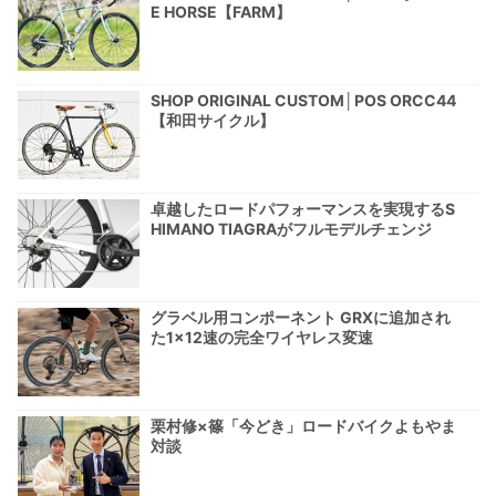
E HORSE【FARM】
SHOP ORIGINAL CUSTOM│POS ORCC44
【和田サイクル】
卓越したロードパフォーマンスを実現するS
HIMANO TIAGRAがフルモデルチェンジ
グラベル用コンポーネント GRXに追加され
た1×12速の完全ワイヤレス変速
栗村修×篠「今どき」ロードバイクよもやま
対談