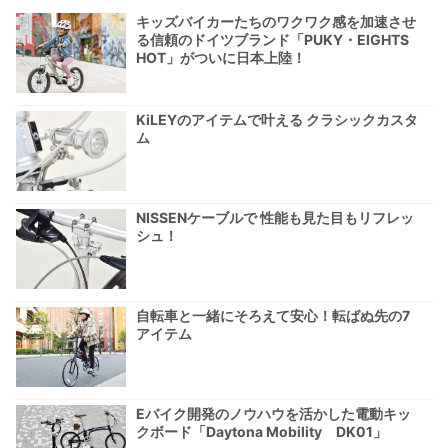
キッズバイカーたちのワクワク感を加速させ
る信頼のドイツブランド「PUKY・EIGHTS
HOT」がついに日本上陸！
KiLEYのアイテムで叶える クラシックカスタ
ム
NISSENケーブルで 性能も見た目もリフレッ
シュ！
自転車と一緒にそろえて安心！転ばぬ先の7
アイテム
Eバイク開発のノウハウを活かした電動キッ
クボード「Daytona Mobility DK01」