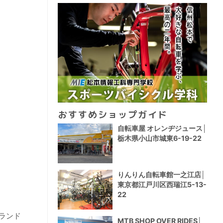
おすすめショップガイド
自転車屋 オレンヂジュース│
栃木県小山市城東6-19-22
りんりん自転車館一之江店│
東京都江戸川区西瑞江5-13-
22
ランド
MTB SHOP OVER RIDES│