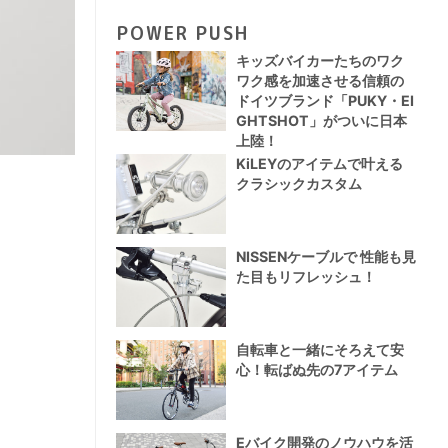
POWER PUSH
キッズバイカーたちのワク
ワク感を加速させる信頼の
ドイツブランド「PUKY・EI
GHTSHOT」がついに日本
上陸！
KiLEYのアイテムで叶える
クラシックカスタム
NISSENケーブルで 性能も見
た目もリフレッシュ！
自転車と一緒にそろえて安
心！転ばぬ先の7アイテム
Eバイク開発のノウハウを活