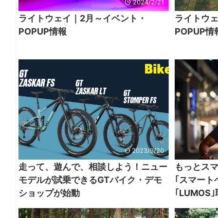
2024/2/21
ライトウェイ｜2月～イベント・
ライトウェ
POPUP情報
POPUP情
2023/9/20
走って、遊んで、相談しよう！ニュー
もっとス
モデルが試乗できるGTバイク・デモ
｢スマート
ショップが始動
｢LUMOS