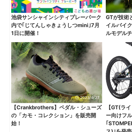
2023/6/13
池袋サンシャインシティプレーパーク
GTが技術
内で｢じてんしゃきょうしつmini｣7月
イルバイク
1日に開催！
ルモデル
2023/4/27
【Crankbrothers】ペダル・シューズ
【GT(ラ
の「カモ・コレクション」を販売開
ー向けフ
始！
｢STOMP
ス)｣を発