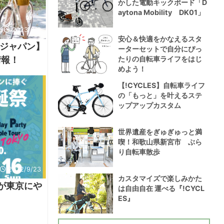
かした電動キックボード「D
aytona Mobility DK01」
2023/3/8
安心＆快適をかなえるスタ
ジャパン】
ーターセットで自分にぴっ
たりの自転車ライフをはじ
情報！
めよう！
【!CYCLES】自転車ライフ
の「もっと」を叶えるステ
ップアップカスタム
世界遺産をぎゅぎゅっと満
喫！和歌山県新宮市 ぶら
り自転車散歩
2022/9/23
カスタマイズで楽しみかた
トが東京にや
は自由自在 運べる『!CYCL
ES』