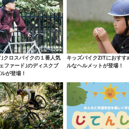
2023/8/2
WAY｣クロスバイクの１番人気
キッズバイクZITにおすす
シェファード｣のディスクブ
ルなヘルメットが登場！
デルが登場！