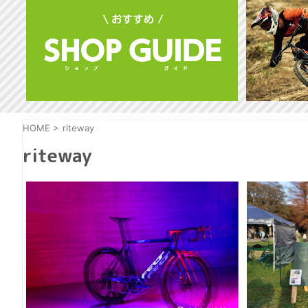
HOME
>
riteway
riteway