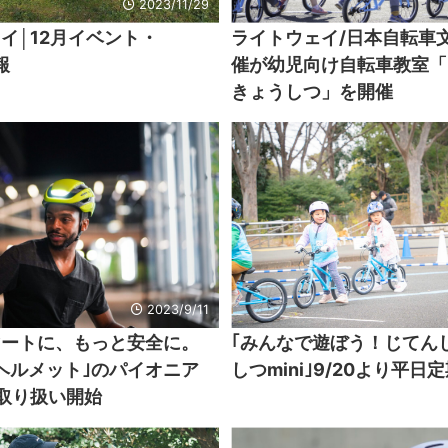
2023/11/29
イ│12月イベント・
ライトウェイ/日本自転車
報
催が幼児向け自転車教室「
きょうしつ」を開催
2023/9/11
マートに、もっと安全に。
｢みんなで遊ぼう！じてん
ヘルメット｣のパイオニア
しつmini｣9/20より平日
｣取り扱い開始