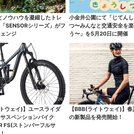
2023/6/2
とノウハウを凝縮したトレ
小金井公園にて「じてんし
「SENSORシリーズ」がフ
つ〜みんなと交通安全を楽
チェンジ
う〜」を5月20日に開催
2023/4/26
イトウェイ)】ユースライダ
【BBB(ライトウェイ)】
ルサスペンションバイク
の新製品を発売開始！
ER FS(ストンパーフルサ
売！