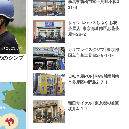
群馬県前橋市富士見町小暮4
21-4
サイクルハウスしぶや お花
茶屋店│東京都葛飾区お花茶
屋1-26-2
2023/7/11
カルマックスタジマ│東京都
国立市富士見台2-9-1-1F
めのシンプ
自転車屋POP│神奈川県川崎
市多摩区中野島2-7-1
和田サイクル│東京都杉並区
桃井4-1-1