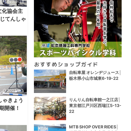
2023/9/28
文化協会主
じてんしゃ
おすすめショップガイド
自転車屋 オレンヂジュース│
栃木県小山市城東6-19-22
2023/9/5
りんりん自転車館一之江店│
しゃきょう
東京都江戸川区西瑞江5-13-
定期開催！
22
MTB SHOP OVER RIDES│