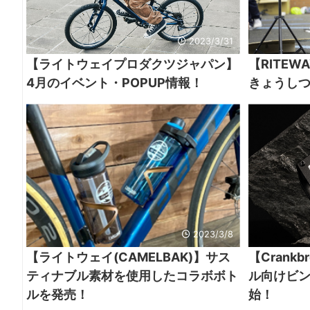
2023/3/31
【ライトウェイプロダクツジャパン】
【RITE
4月のイベント・POPUP情報！
きょうしつ
2023/3/8
【ライトウェイ(CAMELBAK)】サス
【Crank
ティナブル素材を使用したコラボボト
ル向けビ
ルを発売！
始！