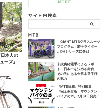
MORE
サイト内検索
MTB
「GIANT MTBグラスルーツ
プログラム」若手ライダー
2021/9/14
がDHシリーズに参戦
「日本人の
ューズ」
末政実緒選手によるレポー
ト・日本一を決める舞台、
その先にある全日本選手権
の魅力
『MTB日和』特別編集
『完全保存版 マウンテン
バイクの本』7月31日発売！