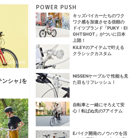
POWER PUSH
キッズバイカーたちのワク
ワク感を加速させる信頼の
ドイツブランド「PUKY・EI
GHTSHOT」がついに日本
上陸！
KiLEYのアイテムで叶える
クラシックカスタム
2023/4/6
NISSENケーブルで 性能も見
 ジテンシャ｣を
た目もリフレッシュ！
自転車と一緒にそろえて安
心！転ばぬ先の7アイテム
Eバイク開発のノウハウを活