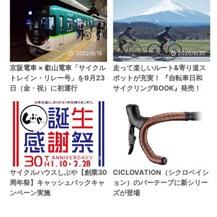
2022/9/18
2020/9/30
京阪電車 × 叡山電車「サイクル
走って楽しいルート&寄り道ス
トレイン・リレー号」を9月23
ポットが充実！ 『自転車日和
日（金・祝）に初運行
サイクリングBOOK』発売！
2026/1/26
2021/12/4
サイクルハウスしぶや【創業30
CICLOVATION（シクロベイシ
周年祭】キャッシュバックキャ
ョン）のバーテープに新シリー
ンペーン実施
ズが登場