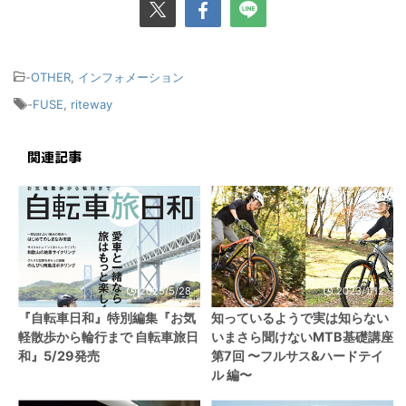
-
OTHER
,
インフォメーション
-
FUSE
,
riteway
関連記事
2025/5/28
2023/1/12
『自転車日和』特別編集『お気
知っているようで実は知らない
軽散歩から輪行まで 自転車旅日
いまさら聞けないMTB基礎講座
和』5/29発売
第7回 〜フルサス&ハードテイ
ル 編〜