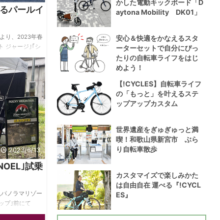
かした電動キックボード「D
るパールイ
aytona Mobility DK01」
り、2023年春
安心＆快適をかなえるスタ
 ジャージ｣｢シ
ーターセットで自分にぴっ
れる。 ｢シティ
たりの自転車ライフをはじ
りとしたシルエッ
めよう！
トを施した半袖
【!CYCLES】自転車ライフ
どサイクリング
の「もっと」を叶えるステ
 サイクル ジャ
ップアップカスタム
、胸とポケットに
乾性に優れた杢
世界遺産をぎゅぎゅっと満
喫！和歌山県新宮市 ぶら
り自転車散歩
2023/6/13
INOEL｣試乗
カスタマイズで楽しみかた
は自由自在 運べる『!CYCL
見パノラマリゾー
ES』
ョップ｣前にて
体験会｣を開催。 バン