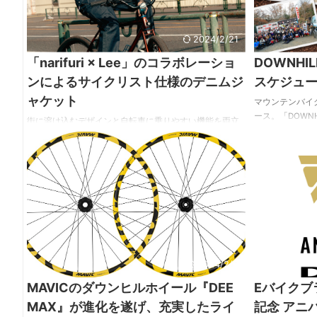
い！ ■日時：2024年5 ...
ては？ ※参加には
2024/2/21
「narifuri × Lee」のコラボレーショ
DOWNHIL
ンによるサイクリスト仕様のデニムジ
スケジュ
ャケット
マウンテンバイ
ース。「DOWNH
街に溶け込むデザインと自転車に乗りやすい機能を両立
国各地で開催され
させたファッションブランド「narifuri（ナリフリ）」
ンの開催スケジ
が、アメリカ名門デニムメーカー「Lee／リー」とのコラ
いて発表された。 
ボレーションアイテムをリリース。 最新作はLeeデニム
のリリースより D
ジャケットの原点 Riders 101-J をサイクリスト仕様に再
いもので11年が
解釈したライダースデニムジャケット。 前傾姿勢を考慮
自転車競技連盟
し、長めに設定した丈やストレッチ生地の採用。通気性
みを始めています。
を向上させるためのベンチレーション、サイドポケット
や襟裏のリフレクターステッチなど、サイクリストが快
適にライドするための機能を ...
2024/2/6
MAVICのダウンヒルホイール『DEE
Eバイクブ
MAX』が進化を遂げ、充実したライ
記念 アニ