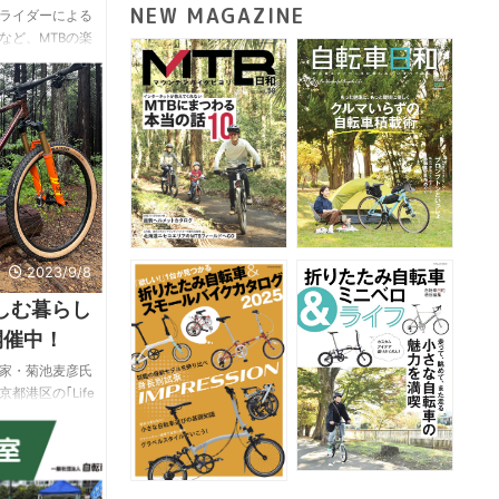
NEW MAGAZINE
ライダーによる
など、MTBの楽
れる。 【トレ
23年12月9日
ルパーク＆トレイルレ
ークでダートジャ
クチャー ・平林
チャー ・高橋大
豪華3本 ...
2023/9/8
楽しむ暮らし
開催中！
家・菊池麦彦氏
港区の｢Life
開催期間は2023年9
スリリースより。
む暮らしとアウトド
展を開催いたし