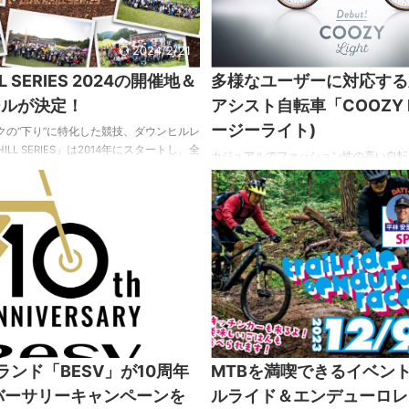
スマートフ ...
チャーフェスティバル #ト ...
2024/2/21
L SERIES 2024の開催地＆
多様なユーザーに対応する
ールが決定！
アシスト自転車「COOZY L
ージーライト)
クの“下り”に特化した競技、ダウンヒルレ
ILL SERIES」は2014年にスタートし、全
カジュアルでファッション性の高い自転
るシリーズ戦だ。 その、2024年シーズ
wimo（ウィーモ）からニューモデルが
ュールとともに、昇降格基準の改訂につ
と乗りやすさを追求した電動アシスト自転
以下、DOWNHILL SERIES大会事務局
Light」（クージーライト）は、街乗り
OWNHILL SERIESの立ち上げから、早
ーまで幅広いシーンを想定。5色のカラ
経過しました。2022年からはJCF（日本
で好みに合わせて選べる。 以下プレス
）の認定するレースとして新たな取り組
COOZY Lightは、低床フレームと折
 今年もKEN ...
ポストを採用。「COOZY」の象徴的な
つつ、アクセシビリティと携帯性を高め
されたベルトドラ ...
2024/1/5
ランド「BESV」が10周年
MTBを満喫できるイベン
バーサリーキャンペーンを
ルライド＆エンデューロレ