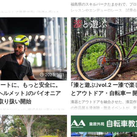
福島県のスキルパークたまかわで、プロ
レッスンやエンデューロレース、試乗会
ーカーとして世界で高い評価を受ける
しさを存分に味わえるイベントが開催さ
ビー）」が10周年を迎え、正規販売店、
イルライド&enduroレース】 開催日：20
、購入を検討中の方に向けた＜10th
(土)・10日(日) ■DAY1 12/9 スキ
ry キャンペーン＞を実施する。 以下、プレス
クチャー ・高橋開さんによるスキルパ
 ブランド誕生から10年。現在では、プ
ンプを使ったエアトリックとパンプのレ
ke「BESV（ベスビー）」、エントリーブラ
安里選手によるトレイル最速ラインレク
i（ヴォターニ）」、AI搭載スマートバイク
喜プロによる魅せるフリーライドレクチャー 
マーロ）」と3ブランド17モデルのライン
ンドに成長いたしました。 改めて、 ...
2023/9/11
マートに、もっと安全に。
｢漆と遊ぶ｣vol.2 ー漆で
ヘルメット｣のパイオニア
とアウトドア・自転車ー 
｣取り扱い開始
漆器とアウトドアを融合させた、漆芸作
の作品展＆漆体験・散走イベントが、東京都
ロダクツジャパン株式会社は新たにスマ
Creation Space OVE｣にて開催中。 
パイオニア｢LUMOS｣の取り扱いを開始
月3日(日)～10月1日(日) 以下、プレ
由と安全なサイクリング環境を提供する
OVEでは、漆と遊ぶ Vol.2－漆で楽し
すべての人に、スマートなヘルメットを。
ア・自転車－漆芸作家・菊池麦彦氏作品
ットの特長 ■交通の中で存在をアピール