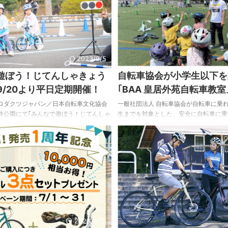
ます。 伝統的技法を用いた漆塗りのマ
を身に付ければ、暗闇に紛れてしまうこ
はじめ、登山・キャンプや渓流釣り、日
。ヘルメットと一体化したLEDライトは
作品の展示・販売をおこないます。会期中に
光ります。自転車に取り付けたライトよ
あるため、車やバイクのドライバーから
性を高め ...
2023/9/5
遊ぼう！じてんしゃきょう
自転車協会が小学生以下を
｣9/20より平日定期開催！
｢BAA 皇居外苑自転車教室
ロダクツジャパン／日本自転車文化協会
一般社団法人 自転車協会が自転車に乗
井公園にて｢みんなで遊ぼう！じてんしゃ
生までを対象とした、安全に自転車に乗
｣を開催。9/20より下記日程(水曜日午後)
な操作技術および交通ルール・マナーを
なります。 この｢じてんしゃきょうしつ
実施。 安全に自転車に乗るためには、
～6歳の自転車練習中のお子様向けプログラム
ンドリング・バランスなどといった自転
クラスのキッズバイクを使って楽しく遊
ルする技術(スキル)が必要。｢BAA 皇居
車に乗る基礎を身に付ける自転車教室で
では、このような操作技術を学び、安全
いてはこちらの自転車教室ページで紹介し
向けられるようになるための活動を行う
教室概要】 ペダル付き自転車未経験、もし
に乗ることができない子どもを対象に、
様を対象に、ペ ...
転車に乗れるようになるための親子スクール
2023/7/10