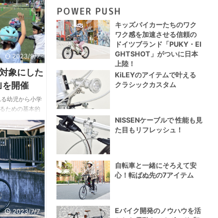
ウンテンバイクを
POWER PUSH
常生活を彩る漆
は ...
キッズバイカーたちのワク
ワク感を加速させる信頼の
ドイツブランド「PUKY・EI
GHTSHOT」がついに日本
2023/9/7
上陸！
対象にした
KiLEYのアイテムで叶える
クラシックカスタム
｣を開催
れる幼児から小学
るための基本的
学ぶスクールを
NISSENケーブルで 性能も見
ブレーキング・ハ
た目もリフレッシュ！
車をコントロー
外苑自転車教室｣
な乗車に意識を
自転車と一緒にそろえて安
。 また、自転車
心！転ばぬ先の7アイテム
補助輪のない自
も実施 ...
Eバイク開発のノウハウを活
2023/7/7