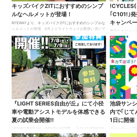
キッズバイクZITにおすすめのシンプ
!CYCLE
ルなヘルメットが登場！
｢C101!
キャンペ
RITEWAYより、キッズバイクZITにおすすめのシンプルな
ヘルメットが登場。8月よりライトウェイお取扱い店にて
豊富なカラーバ
販売開始です！ RITEWAY KIDS HELMET(ライトウェイキ
市生活を彩る『!
ッズヘルメット) 価格：7,150円(税込) カラー：全3色(マッ
バイク｢C101!
トスカイブルー／マットネイビー／マットサンドベージ
して、ロック／
ュ) サイズ：頭囲48〜54cm(3〜10歳) ・アメリカとヨー
ットがついてく
ロッパの安全規格｢CPSC/CE EN1078｣をクリアしていま
中にC101!を注
す ・ダイヤル調整式であたまにしっかりフィット ・パッ
INFINI フロント
ドは面ファスナー ...
PRODUCTS 
イドスタンド｣の3
2023/6/20
『LIGHT SERIES自由が丘』にて小径
池袋サン
車や電動アシストモデルを体感できる
内で｢じて
夏の試乗会開催!!
1日に開催
2023年7月8日(土)～9日(日)の2日間、『LIGHT SERIES自
ライトウェイプ
由が丘』にて小径車や電動アシストモデルの試乗会が開
ンシティ プレ