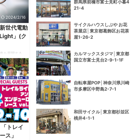
群馬県前橋市富士見町小暮4
21-4
2024/2/16
サイクルハウスしぶや お花
新世代電動
茶屋店│東京都葛飾区お花茶
ight」(ク
屋1-26-2
カルマックスタジマ│東京都
車を展開する
国立市富士見台2-9-1-1F
登場。使いやすさ
車「COOZY
から週末のレジャ
ーバリエーション
自転車屋POP│神奈川県川崎
リリースより。
市多摩区中野島2-7-1
りたたみ式ハンドル
デザインを継承し
ています。改良
和田サイクル│東京都杉並区
2023/11/17
桃井4-1-1
ト「トレイ
ース」