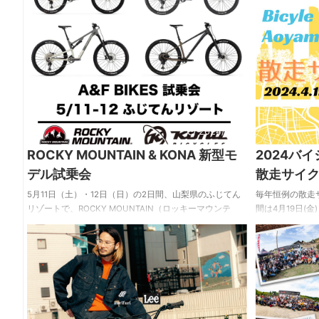
2024/5/8
ROCKY MOUNTAIN & KONA 新型モ
2024バ
デル試乗会
散走サイ
5月11日（土）・12日（日）の2日間、山梨県のふじてん
毎年恒例の散走サ
リゾートで、ROCKY MOUNTAIN（ロッキーマウンテ
間は4月19日(金
ン）と KONA（コナ）の新型モデル試乗会が開催されま
官山周辺の自転
す。 当日は、ふじてんのコースデザインや造成をおこな
どもの日)に開
う、ロッキーマウンテンのライダー・高橋大喜さんと一
自転車でまわり
緒にライドができる時間もあるとか！ （5/11・12の両
とプレゼントがも
日、1回ずつ予定。人数限定の予約制で、開催時間・予約
ケートに答える
方法等は当日ご案内） たくさんのモデルを試乗できる貴
に応募ができる
重な機会。 自分に合った1台を探しに出かけてみてくださ
の魅力を発見し