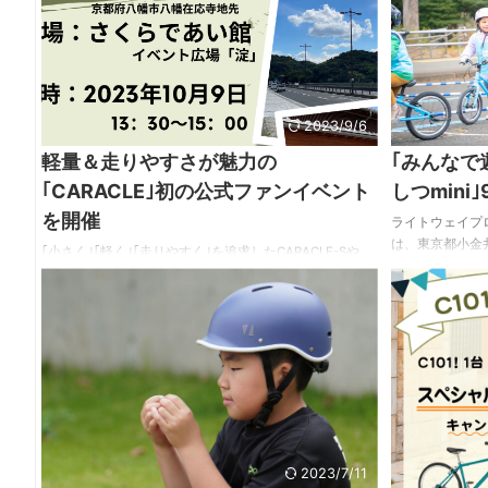
る従来からのコンセプトを引き続き主軸に置いたものだ
このヘルメット
が、更なる多段変速化と進化したエルゴノミクスによ
とはありません
り、グラベルライドの核心に迫るコンポーネンツへと進
強力な明るさで
化を遂げている。 注目すべきは多彩なギアオプション ...
りも高い位置に
の視認性が良く安全
2023/9/6
軽量＆走りやすさが魅力の
｢みんなで
｢CARACLE｣初の公式ファンイベント
しつmini
を開催
ライトウェイプ
は、東京都小金
｢小さく｣｢軽く｣｢走りやすく｣を追求したCARACLE-Sや
きょうしつmini
｢折りたたみロードバイク｣と称されるCARACLE-COZ、
での定期開催と
折りたたみ機能を省いた｢街ロード｣Chalet Sportsなどで
mini｣は、4
おなじみのブランド、CARACLEが初の公式ファンイベン
で、日本最軽量
ト｢CARACLEミーティング｣を開催する。 開催日は10月9
びながら、自転
日のスポーツの日、開催場所は京都府八幡市の淀川三川
す。 内容につ
合流域｢さくらであい館｣。 無料メンテナンス、CARACLE
ています。 【
の過去と未来を語るトーク、折りたたみ選手権、Q&A(質
くは練習中のお子
疑応答)などを通じ、オーナー同士 ...
2023/7/11