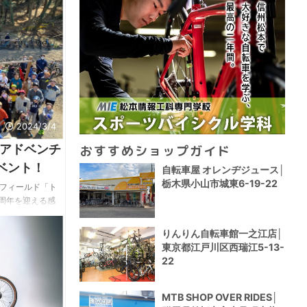
2024/3/4
アドベンチ
おすすめショップガイド
ベント！
自転車屋 オレンヂジュース│
栃木県小山市城東6-19-22
Bフィールド「ト
4周年を迎える感
ェスティバル」
る。 新コースのお
りんりん自転車館一之江店│
子クロスカント
東京都江戸川区西瑞江5-13-
ん。 MTB初心
22
一日楽しく遊ぶ
族と一緒に遊び
MTB SHOP OVER RIDES│
トレイルアドベン