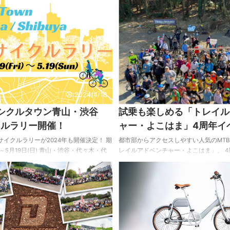
2024/4/18
イシクルタウン青山・渋谷
試乗も楽しめる「トレイル
クルラリー開催！
ャー・よこはま」4周年イ
イクルラリーが2024年も開催決定！ 期
都市部からアクセスしやすい人気のMT
)～5月19日(日) 青山・渋谷・代々木・代
レイルアドベンチャー・よこはま」。 
車店や施設、5月5日の「自転車の日」(こ
謝イベント「トレイルアドベンチャーフ
催される「サイクルドリームフェスタ」を
が、3月9日(土)・10日(日)に開催され
、デジタルスタンプを10か所以上集める
披露目や、マウンテンバイク試乗会、親
らえる！（先着100名様） さらにアン
リーリレーなど、コンテンツが盛りだくさ
と、素敵な自転車グッズが当たる特別賞
者でもチャレンジしやすいコースで、丸
。 のんびりサイクリングをしながら地域
ことができるイベントなので、友人や家
、自転車ならではの楽しさを満喫してみ
に出かけてみては？ ■イベント名 「