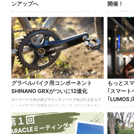
ンアップへ
開催！
数々の伝説を作り上げてきたマヴィックのグラヴィティ
Eバイク専門メ
MTBホイール『DEE MAX』がラインアップを拡充して登
「BESV（ベス
場。 以下、プレスリリースより。 近年国内でも人気が
BESVオーナー
高くなっているエンデューロレースをターゲットにし
Anniversa
た、MAVICのテクノロジーを集結させた『DEE MAX
リリースより。
ENDURO SL』。そして、数々の伝説を打ち立てて来た最
レミアムe-Bi
強のKing of Down Hillホイールの『DEE MAX DH』が、更
ンド「Votan
なる進化を遂げて登場！ また、MAVICの新たなジャンル
「SMALO（ス
への提案として根強いファンが多いパーク ...
ナップを持つブラ
2023/10/20
グラベルバイク用コンポーネント
もっとス
SHINANO GRXがついに12速化
｢スマート
｢LUMOS
ロードバイク向け及びマウンテンバイク向けの上位３グ
レードがすでに12速化されていたシマノのコンポーネン
ライトウェイプ
ツだったが、ユーザーの要望に応えるべく、グラベル向
ートヘルメットの
けコンポーネンツのGRXもいよいよ12速化された。 今回
致します。 自
ラインアップに追加されたこのRX820シリーズ。信頼性
｢LUMOS｣。
とシンプルさ、そしてアドベンチャーの楽しさを追求す
LUMOSヘルメ