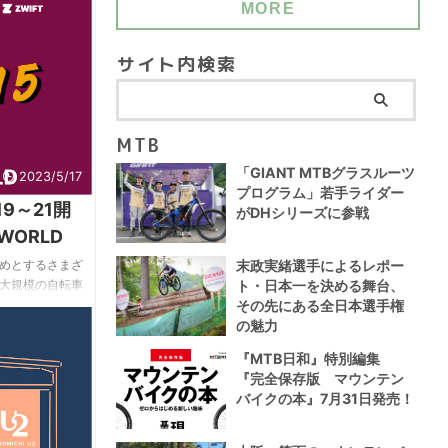
OUNTAIN(ロッ
MORE
ヤオリジナルブラ
とヨツバサイクルのコ
サイト内検索
｣に無料で試乗でき
践的な試乗体験会
...
MTB
「GIANT MTBグラスルーツ
2023/5/17
プログラム」若手ライダー
/19～21開
がDHシリーズに参戦
 WORLD
末政実緒選手によるレポー
めとするさまざ
ト・日本一を決める舞台、
大規模の自転車
その先にある全日本選手権
・リューの挑戦
の魅力
催される。 以
土)、21(日)の3
『MTB日和』特別編集
RIDE LIKE
『完全保存版 マウンテン
｣を開催いたしま
バイクの本』7月31日発売！
ント創設者のキン
周サイク ...