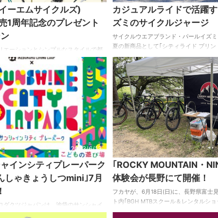
S(イーエムサイクルズ)
カジュアルライドで活躍す
｣発売1周年記念のプレゼント
ズミのサイクルジャージ
ーン
サイクルウエアブランド・パールイズミよ
夏の新商品として｢シティライド プリント
リエーションとシンプルなスタイルで都
ティライド サイクル ジャージ｣が発売さ
CYCLES(イーエムサイクルズ)』のクロス
ライド プリント ジャージ｣は、ゆった
｣。 この7月で発売1周年を迎えたことを記念
トに都会的なスポーツテイストのプリン
フロントライト／サイドスタンドの3点セ
ジャージ。バックポケットや再帰反射な
る、お得なキャンペーンを開催中！ 期間
に必要な機能も装備する。 ｢シティライド
文した方に、ADEPT ロック｢ファブ511｣、
ージ｣は、ゆったりとしたシルエットで
ライト｢ラヴァ I-260W｣、GIZA
ボーダーを取り入れたデザイン。吸汗速
サイドスタンド｢CL-KA77 アジャスタブル サ
柄素材で着心地も快適。 両商品と ...
点セットをプレゼン ...
2023/6/13
シャインシティプレーパーク
｢ROCKY MOUNTAIN・N
んしゃきょうしつmini｣7月
体験会が長野にて開催！
！
フカヤが、6月18日(日)に、長野県富士
ト内｢BGH MTBスクール＆レンタルシ
ロダクツジャパンは、池袋のサンシャイ
｢ROCKY MOUNTAIN・NINOEL試乗
ーパーク内にて、じてんしゃきょうしつ