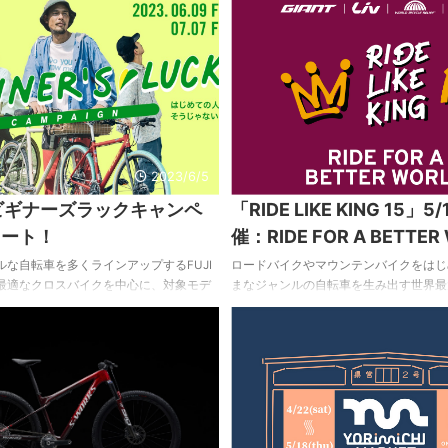
クーバーの老舗バイクメーカー｢ROCKY M
！じてんしゃきょうしつmini』を7月1
キーマウンテン)｣のMTBに加え、フカ
ます。 【教室概要】 自転車に乗るための
ンド｢RIDEOASIS(ライドオアシス)｣
』やキケンを回避する『反射神経』をキ
ラボ限定カラーキッズバイク｢NINOEL
ITを使って遊びながら楽しく身に付けられ
ます。 本格的なコースで試乗できる実
に自転車が乗れるようになる楽しいステッ
となっておりますので、気になる方はぜひ 
ストラクターがサポートします ・保護者
加して頂く必要はありませんが、目の届
いします ・1回30分 ...
2023/6/5
】ビギナーズラックキャンペ
「RIDE LIKE KING 15」5
タート！
催：RIDE FOR A BETTER
な自転車を多くラインアップするFUJI
ロードバイクやマウンテンバイクをはじ
最適なクロスバイクを中心に、対象モデ
まなジャンルの自転車を生み出す世界最
できるキャンペーン 【ビギナーズラック
メーカー、ジャイアント。創設者キング
を6/9(金)よりスタート。 以下、プレス
からはじまった国際イベントが今年も開
もしあなたがこれからサイクリングを始め
下、プレスリリースより。 5/19(金)、20(
りビギナーにも扱いやすいクロスバイク
日間、ジャイアントグループは国際イベント｢
傾姿勢になりすぎず、気軽にスポーツ走
KING(ライドライクキング：以下RLK)
ロスバイクは、サイクリング時に出会う
す。 2007年、73歳になったジャイア
ーションにフィットし、オールマイティ
グ・リューは、15日かけて927kmの台湾一
ことでしょう。 ...