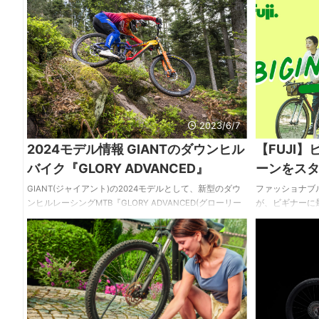
催される。 商品を、見て・触って・乗って。 体感できる
『みんなで遊ぼう
絶好のチャンス！ スタッフがナビゲートし、自由が丘店
日(土)に開催し
～駒沢オリンピック公園まで、約5kmのサイクリングと
『バランス感覚
なる。 ｢軽さ｣｢素材｣｢走り｣にこだわったLIGHT SERIES
ッズバイクのZ
や、電動アシスト自転車が全車種試乗できる！ この機会
ます。 ・安心
にぜひ乗り比べてみてはいかがだろう。 参加費は無料！
プアップをイン
参加特典として、参加者だけが使用可能な割引クーポン
の方は一緒に参
がも ...
く範囲でご観覧お願
2023/6/7
2024モデル情報 GIANTのダウンヒル
【FUJI
バイク『GLORY ADVANCED』
ーンをス
GIANT(ジャイアント)の2024モデルとして、新型のダウ
ファッショナブル
ンヒルレーシングMTB『GLORY ADVANCED(グローリー
が、ビギナーに
アドバンスド)』が発表された。 第5世代となる新型グロ
ルがお得に購入
ーリーは、ダウンヒルレーサーの競争力を高めるために
キャンペーン】 
ゼロから再設計され 、前世代よりも軽量・高剛性なフル
リリースより 
カーボンフレームに独自のシステムを搭載。ジオメトリ
るなら、やっぱ
やリアホイールサイズ、フィット感やポジションを容易
がおすすめ。前
に調整することができる。 日本国内では、スペシャルデ
行が味わえるク
ザインのフレーム・フォークセット｢GLORY ADVANCED
様々なシチュエ
FRAME ...
に活躍してくれる