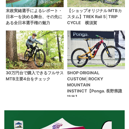
2026/7/29
2022/12/20
末政実緒選手によるレポート・
【ショップオリジナル MTBカ
日本一を決める舞台、その先に
スタム】TREK Rail 5│TRIP
ある全日本選手権の魅力
CYCLE 横須賀
2023/9/20
2026/1/3
30万円台で購入できるフルサス
SHOP ORIGINAL
MTB主要4台をチェック
CUSTOM│ROCKY
MOUNTAIN
INSTINCT【Ponga. 長野県諏
訪市】