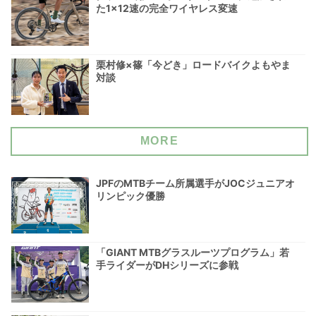
た1×12速の完全ワイヤレス変速
栗村修×篠「今どき」ロードバイクよもやま
対談
MORE
JPFのMTBチーム所属選手がJOCジュニアオ
リンピック優勝
「GIANT MTBグラスルーツプログラム」若
手ライダーがDHシリーズに参戦