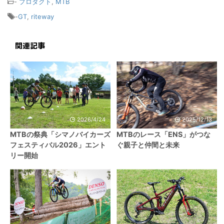
-
プロダクト
,
MTB
-
GT
,
riteway
関連記事
2026/4/24
2025/12/13
MTBの祭典「シマノバイカーズ
MTBのレース「ENS」がつな
フェスティバル2026」エント
ぐ親子と仲間と未来
リー開始