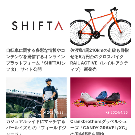
2023/7/4
2021/6/8
自転車に関する多彩な情報やコ
佐渡島1周210kmの走破も目指
ンテンツを発信するオンライン
せる5万円台のクロスバイク
プラットフォーム「SHIFTA(シ
RAIL ACTIVE（レイル アクテ
フタ)」サイト公開
ィブ） 新発売
2021/4/22
2024/4/25
カジュアルライドにマッチする
Crankbrothersグラベルシュ
パールイズミ の「フィールドジ
ーズ「CANDY GRAVEL/XC」
ャージ」
の国内販売を開始