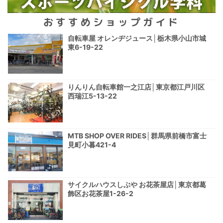
おすすめショップガイド
自転車屋 オレンヂジュース│栃木県小山市城
東6-19-22
りんりん自転車館一之江店│東京都江戸川区
西瑞江5-13-22
MTB SHOP OVER RIDES│群馬県前橋市富士
見町小暮421-4
サイクルハウスしぶや お花茶屋店│東京都葛
飾区お花茶屋1-26-2